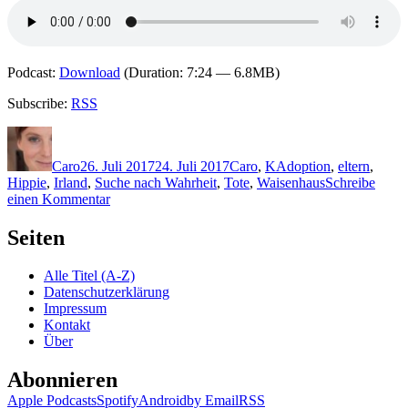
Podcast:
Download
(Duration: 7:24 — 6.8MB)
Subscribe:
RSS
Autor
Veröffentlicht
Kategorien
Schlagwörter
am
Caro
26. Juli 2017
24. Juli 2017
Caro
,
K
Adoption
,
eltern
,
Hippie
,
Irland
,
Suche nach Wahrheit
,
Tote
,
Waisenhaus
Schreibe
zu
einen Kommentar
1484:
Jess
Seiten
Kidd
–
Alle Titel (A-Z)
Der
Datenschutzerklärung
Freund
Impressum
der
Kontakt
Toten
Über
Abonnieren
Apple Podcasts
Spotify
Android
by Email
RSS