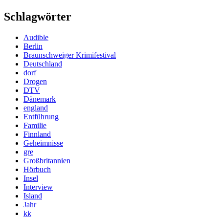
Schlagwörter
Audible
Berlin
Braunschweiger Krimifestival
Deutschland
dorf
Drogen
DTV
Dänemark
england
Entführung
Familie
Finnland
Geheimnisse
gre
Großbritannien
Hörbuch
Insel
Interview
Island
Jahr
kk