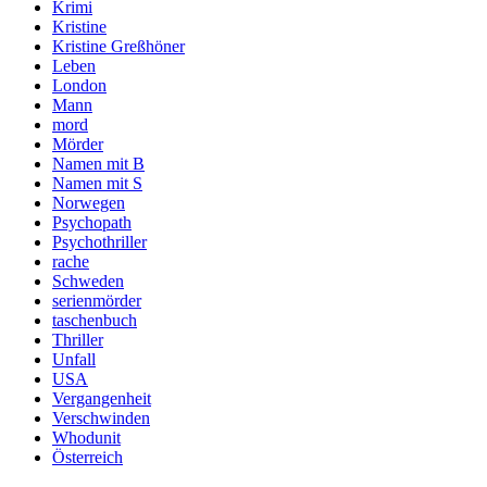
Krimi
Kristine
Kristine Greßhöner
Leben
London
Mann
mord
Mörder
Namen mit B
Namen mit S
Norwegen
Psychopath
Psychothriller
rache
Schweden
serienmörder
taschenbuch
Thriller
Unfall
USA
Vergangenheit
Verschwinden
Whodunit
Österreich