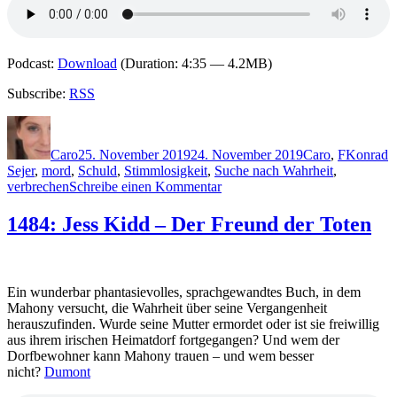
Podcast:
Download
(Duration: 4:35 — 4.2MB)
Subscribe:
RSS
Autor
Veröffentlicht
Kategorien
Schlagwö
am
Caro
25. November 2019
24. November 2019
Caro
,
F
Konrad
Sejer
,
mord
,
Schuld
,
Stimmlosigkeit
,
Suche nach Wahrheit
,
zu
verbrechen
Schreibe einen Kommentar
1891:
Karin
1484: Jess Kidd – Der Freund der Toten
Fossum
–
Die
Stille
Ein wunderbar phantasievolles, sprachgewandtes Buch, in dem
bringt
Mahony versucht, die Wahrheit über seine Vergangenheit
den
herauszufinden. Wurde seine Mutter ermordet oder ist sie freiwillig
Tod
aus ihrem irischen Heimatdorf fortgegangen? Und wem der
Dorfbewohner kann Mahony trauen – und wem besser
nicht?
Dumont