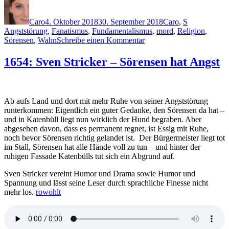
Autor
Veröffentlicht
Kategorien
Schlagwörte
am
Caro
4. Oktober 2018
30. September 2018
Caro
,
S
Angststörung
,
Fanatismus
,
Fundamentalismus
,
mord
,
Religion
,
zu
Sörensen
,
Wahn
Schreibe einen Kommentar
1655:
Sven
1654: Sven Stricker – Sörensen hat Angst
Stricker
–
Sörensen
fängt
Ab aufs Land und dort mit mehr Ruhe von seiner Angststörung
Feuer
runterkommen: Eigentlich ein guter Gedanke, den Sörensen da hat –
und in Katenbüll liegt nun wirklich der Hund begraben. Aber
abgesehen davon, dass es permanent regnet, ist Essig mit Ruhe,
noch bevor Sörensen richtig gelandet ist. Der Bürgermeister liegt tot
im Stall, Sörensen hat alle Hände voll zu tun – und hinter der
ruhigen Fassade Katenbülls tut sich ein Abgrund auf.
Sven Stricker vereint Humor und Drama sowie Humor und
Spannung und lässt seine Leser durch sprachliche Finesse nicht
mehr los.
rowohlt