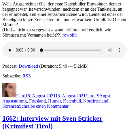
Welt. Ausgerechnet Ole, der erste Katenbüller Einwohner, dem er
begegnet war, ist verschwunden, nachdem er an der Tankstelle, an
der er arbeitet, Teil einer seltsamen Szene wird. Leider ist einer der
Beteiligten kurze Zeit später tot – und es war kein Unfall. Ist Ole ein
Mörder?
(Und – nicht zu vergessen – wann erfahren wir endlich, wie
Sörensen mit Vornamen heißt??)
rowohlt
Podcast:
Download
(Duration: 5:40 — 5.2MB)
Subscribe:
RSS
Autor
Veröffentlicht
Kategorien
Schlagwörter
am
Caro
18. August 2021
18. August 2021
Caro
,
S
Angst
,
Angststörung
,
Friesland
,
Humor
,
Katenbüll
,
Nordfriesland
,
zu
Sörensen
Schreibe einen Kommentar
2098:
Sven
1662: Interview mit Sven Stricker
Stricker
(Krimifest Tirol)
–