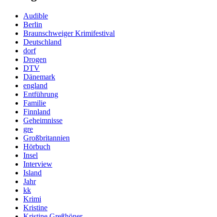
Audible
Berlin
Braunschweiger Krimifestival
Deutschland
dorf
Drogen
DTV
Dänemark
england
Entführung
Familie
Finnland
Geheimnisse
gre
Großbritannien
Hörbuch
Insel
Interview
Island
Jahr
kk
Krimi
Kristine
Kristine Greßhöner