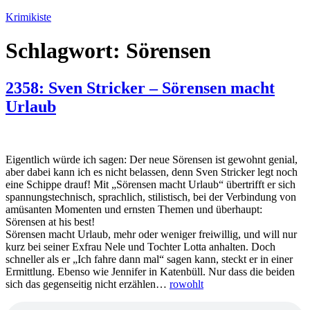
Zum
Krimikiste
Inhalt
springen
Schlagwort:
Sörensen
2358: Sven Stricker – Sörensen macht
Urlaub
Eigentlich würde ich sagen: Der neue Sörensen ist gewohnt genial,
aber dabei kann ich es nicht belassen, denn Sven Stricker legt noch
eine Schippe drauf! Mit „Sörensen macht Urlaub“ übertrifft er sich
spannungstechnisch, sprachlich, stilistisch, bei der Verbindung von
amüsanten Momenten und ernsten Themen und überhaupt:
Sörensen at his best!
Sörensen macht Urlaub, mehr oder weniger freiwillig, und will nur
kurz bei seiner Exfrau Nele und Tochter Lotta anhalten. Doch
schneller als er „Ich fahre dann mal“ sagen kann, steckt er in einer
Ermittlung. Ebenso wie Jennifer in Katenbüll. Nur dass die beiden
sich das gegenseitig nicht erzählen…
rowohlt