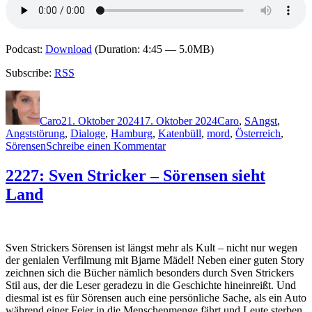
Podcast:
Download
(Duration: 4:45 — 5.0MB)
Subscribe:
RSS
Autor
Veröffentlicht
Kategorien
Schlagwörter
am
Caro
21. Oktober 2024
17. Oktober 2024
Caro
,
S
Angst
,
Angststörung
,
Dialoge
,
Hamburg
,
Katenbüll
,
mord
,
Österreich
,
zu
Sörensen
Schreibe einen Kommentar
2358:
Sven
2227: Sven Stricker – Sörensen sieht
Stricker
Land
–
Sörensen
macht
Urlaub
Sven Strickers Sörensen ist längst mehr als Kult – nicht nur wegen
der genialen Verfilmung mit Bjarne Mädel! Neben einer guten Story
zeichnen sich die Bücher nämlich besonders durch Sven Strickers
Stil aus, der die Leser geradezu in die Geschichte hineinreißt. Und
diesmal ist es für Sörensen auch eine persönliche Sache, als ein Auto
während einer Feier in die Menschenmenge fährt und Leute sterben.