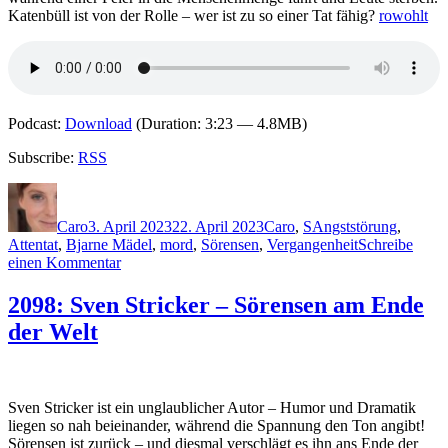
Katenbüll ist von der Rolle – wer ist zu so einer Tat fähig?
rowohlt
Podcast:
Download
(Duration: 3:23 — 4.8MB)
Subscribe:
RSS
Autor
Veröffentlicht
Kategorien
Schlagwörter
am
Caro
3. April 2023
22. April 2023
Caro
,
S
Angststörung
,
Attentat
,
Bjarne Mädel
,
mord
,
Sörensen
,
Vergangenheit
Schreibe
zu
einen Kommentar
2227:
Sven
2098: Sven Stricker – Sörensen am Ende
Stricker
der Welt
–
Sörensen
sieht
Land
Sven Stricker ist ein unglaublicher Autor – Humor und Dramatik
liegen so nah beieinander, während die Spannung den Ton angibt!
Sörensen ist zurück – und diesmal verschlägt es ihn ans Ende der