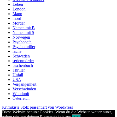
Leben
London
Mann
mord
Mörder
Namen mit B
Namen mit S
Norwegen
Psychopath
Psychothriller
rache
Schweden
serienmörder
taschenbuch
Thriller
Unfall
USA
Vergangenheit
Verschwinden
Whodunit
Österreich
Krimikiste
Stolz präsentiert von WordPress
Diese Website benutzt Cookies. Wenn du die Website weiter nutzt,
gehen wir von deinem Einverständnis aus.