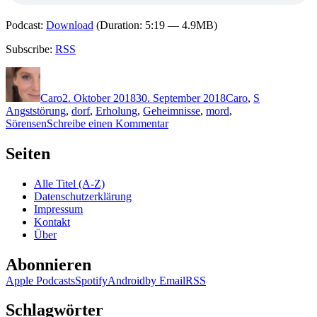
Podcast:
Download
(Duration: 5:19 — 4.9MB)
Subscribe:
RSS
Autor
Veröffentlicht
Kategorien
Schlagwörte
am
Caro
2. Oktober 2018
30. September 2018
Caro
,
S
Angststörung
,
dorf
,
Erholung
,
Geheimnisse
,
mord
,
zu
Sörensen
Schreibe einen Kommentar
1654:
Sven
Seiten
Stricker
–
Alle Titel (A-Z)
Sörensen
Datenschutzerklärung
hat
Impressum
Angst
Kontakt
Über
Abonnieren
Apple Podcasts
Spotify
Android
by Email
RSS
Schlagwörter