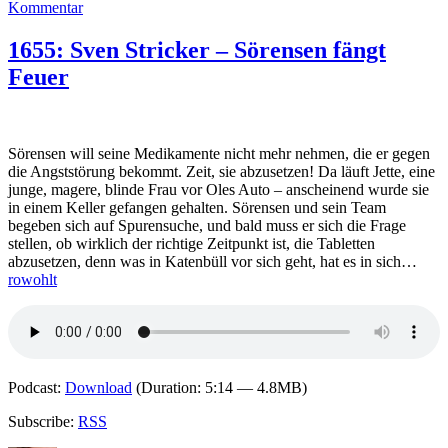
zu
Kommentar
1662:
Interview
1655: Sven Stricker – Sörensen fängt
mit
Feuer
Sven
Stricker
(Krimifest
Tirol)
Sörensen will seine Medikamente nicht mehr nehmen, die er gegen
die Angststörung bekommt. Zeit, sie abzusetzen! Da läuft Jette, eine
junge, magere, blinde Frau vor Oles Auto – anscheinend wurde sie
in einem Keller gefangen gehalten. Sörensen und sein Team
begeben sich auf Spurensuche, und bald muss er sich die Frage
stellen, ob wirklich der richtige Zeitpunkt ist, die Tabletten
abzusetzen, denn was in Katenbüll vor sich geht, hat es in sich…
rowohlt
Podcast:
Download
(Duration: 5:14 — 4.8MB)
Subscribe:
RSS