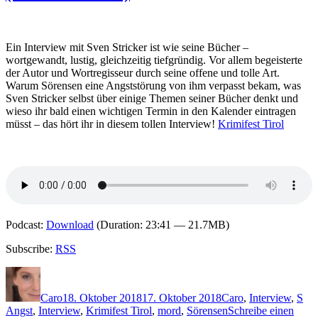
Sörensen
am
Ende
der
Ein Interview mit Sven Stricker ist wie seine Bücher –
Welt
wortgewandt, lustig, gleichzeitig tiefgründig. Vor allem begeisterte
der Autor und Wortregisseur durch seine offene und tolle Art.
Warum Sörensen eine Angststörung von ihm verpasst bekam, was
Sven Stricker selbst über einige Themen seiner Bücher denkt und
wieso ihr bald einen wichtigen Termin in den Kalender eintragen
müsst – das hört ihr in diesem tollen Interview!
Krimifest Tirol
Podcast:
Download
(Duration: 23:41 — 21.7MB)
Subscribe:
RSS
Autor
Veröffentlicht
Kategorien
Sch
am
Caro
18. Oktober 2018
17. Oktober 2018
Caro
,
Interview
,
S
Angst
,
Interview
,
Krimifest Tirol
,
mord
,
Sörensen
Schreibe einen