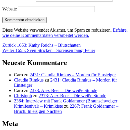
Website
Diese Website verwendet Akismet, um Spam zu reduzieren.
Erfahre,
wie deine Kommentardaten verarbeitet werden.
Beitragsnavigation
Vorheriger
Zurück
1653: Kathy Reichs – Blutschatten
Nächster
Beitrag:
Weiter
1655: Sven Stricker – Sörensen fängt Feuer
Beitrag:
Neueste Kommentare
Caro
zu
2431: Claudia Rimkus – Morden für Einsteiger
Claudia Rimkus
zu
2431: Claudia Rimkus – Morden für
Einsteiger
Caro
zu
2373: Alex Beer – Die weiße Stunde
Christoph
zu
2373: Alex Beer – Die weiße Stunde
2364: Interview mit Frank Goldammer (Braunschweiger
Krimifestival) – Krimikiste
zu
2267: Frank Goldammer –
Bruch. In eisigen Nächten
Meta