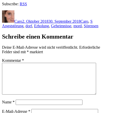
Subscribe:
RSS
Autor
Veröffentlicht
Kategorien
Schlagwörte
am
Caro
2. Oktober 2018
30. September 2018
Caro
,
S
Angststörung
,
dorf
,
Erholung
,
Geheimnisse
,
mord
,
Sörensen
Schreibe einen Kommentar
Deine E-Mail-Adresse wird nicht veröffentlicht.
Erforderliche
Felder sind mit
*
markiert
Kommentar
*
Name
*
E-Mail-Adresse
*