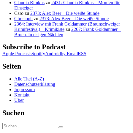
Claudia Rimkus
zu
2431: Claudia Rimkus – Morden für
Einsteiger
Caro
zu
2373: Alex Beer – Die weiße Stunde
Christoph
zu
2373: Alex Beer – Die weiße Stunde
2364: Interview mit Frank Goldammer (Braunschweiger
Krimifestival) – Krimikiste
zu
2267: Frank Goldammer –
Bruch. In eisigen Nächten
Subscribe to Podcast
Apple Podcasts
Spotify
Android
by Email
RSS
Seiten
Alle Titel (A-Z)
Datenschutzerklärung
Impressum
Kontakt
Über
Suchen
Suchen
Suchen
nach: