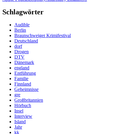
Schlagwörter
Audible
Berlin
Braunschweiger Krimifestival
Deutschland
dorf
Drogen
DTV
Dänemark
england
Entführung
Familie
Finnland
Geheimnisse
gre
Großbritannien
Hörbuch
Insel
Interview
Island
Jahr
kk