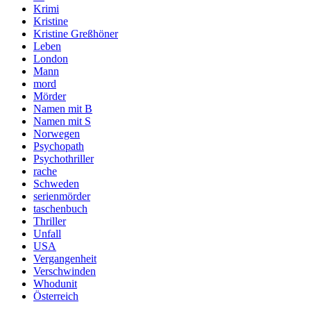
Krimi
Kristine
Kristine Greßhöner
Leben
London
Mann
mord
Mörder
Namen mit B
Namen mit S
Norwegen
Psychopath
Psychothriller
rache
Schweden
serienmörder
taschenbuch
Thriller
Unfall
USA
Vergangenheit
Verschwinden
Whodunit
Österreich