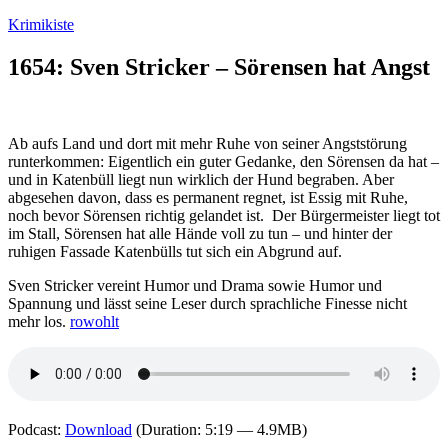
Zum
Krimikiste
Inhalt
springen
1654: Sven Stricker – Sörensen hat Angst
Ab aufs Land und dort mit mehr Ruhe von seiner Angststörung
runterkommen: Eigentlich ein guter Gedanke, den Sörensen da hat –
und in Katenbüll liegt nun wirklich der Hund begraben. Aber
abgesehen davon, dass es permanent regnet, ist Essig mit Ruhe,
noch bevor Sörensen richtig gelandet ist. Der Bürgermeister liegt tot
im Stall, Sörensen hat alle Hände voll zu tun – und hinter der
ruhigen Fassade Katenbülls tut sich ein Abgrund auf.
Sven Stricker vereint Humor und Drama sowie Humor und
Spannung und lässt seine Leser durch sprachliche Finesse nicht
mehr los.
rowohlt
Podcast:
Download
(Duration: 5:19 — 4.9MB)