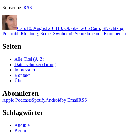
Subscribe:
RSS
Autor
Veröffentlicht
Kategorien
Schlagwörter
am
Caro
10. August 2011
10. Oktober 2012
Caro
,
S
Nachtzug
,
zu
Polaroid
,
Richtung
,
Seele
,
Swobodnik
Schreibe einen Kommentar
KK
708
Seiten
Sob
Swo
Alle Titel (A-Z)
–
Datenschutzerklärung
Aho
Impressum
Pola
Kontakt
Über
Abonnieren
Apple Podcasts
Spotify
Android
by Email
RSS
Schlagwörter
Audible
Berlin