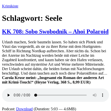
Zum
Krimikiste
Inhalt
springen
Schlagwort:
Seele
KK 708: Sobo Swobodnik – Ahoi Polaroid
Urlaub machen, Seele baumeln lassen. So haben sich Plotek und
Vinzi das vorgestellt, als sie zu ihrer Reise mit dem Hurtigruten-
Schiff in Richtung Nordkap aufbrechen. Aber nichts da. Schon bei
der Anreise im Nachtzug werden beide mit einer Leiche im
Zugabteil konfrontiert, und kaum haben sie den Hafen verlassen,
verschwinden auf mysteriöse Art und Weise mehrere Mitreisende.
Der Urlaub scheint dahin, die beiden fortan mit Nachforschungen
beschäftigt. Und dann tauchen auch noch diese Polaroidfotos auf…
Carola Kruse meint: „Insgesamt ein Roman der anderen Art
mit Krimi-Touch!“ (Heyne Verlag, 368 S., 8,99 EUR)
Podcast:
Download
(Duration: 5:03 — 4.6MB)