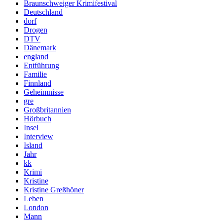
Braunschweiger Krimifestival
Deutschland
dorf
Drogen
DTV
Dänemark
england
Entführung
Familie
Finnland
Geheimnisse
gre
Großbritannien
Hörbuch
Insel
Interview
Island
Jahr
kk
Krimi
Kristine
Kristine Greßhöner
Leben
London
Mann