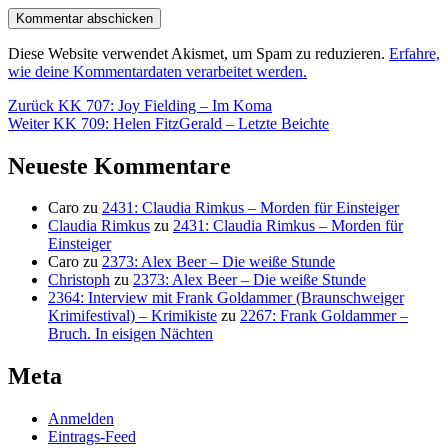
Diese Website verwendet Akismet, um Spam zu reduzieren.
Erfahre,
wie deine Kommentardaten verarbeitet werden.
Beitragsnavigation
Vorheriger
Zurück
KK 707: Joy Fielding – Im Koma
Nächster
Beitrag:
Weiter
KK 709: Helen FitzGerald – Letzte Beichte
Beitrag:
Neueste Kommentare
Caro
zu
2431: Claudia Rimkus – Morden für Einsteiger
Claudia Rimkus
zu
2431: Claudia Rimkus – Morden für
Einsteiger
Caro
zu
2373: Alex Beer – Die weiße Stunde
Christoph
zu
2373: Alex Beer – Die weiße Stunde
2364: Interview mit Frank Goldammer (Braunschweiger
Krimifestival) – Krimikiste
zu
2267: Frank Goldammer –
Bruch. In eisigen Nächten
Meta
Anmelden
Eintrags-Feed