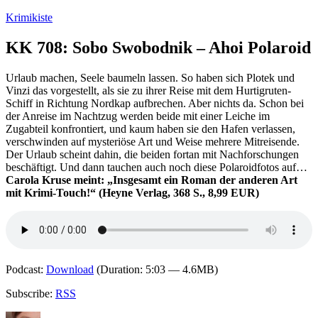
Zum
Krimikiste
Inhalt
springen
KK 708: Sobo Swobodnik – Ahoi Polaroid
Urlaub machen, Seele baumeln lassen. So haben sich Plotek und
Vinzi das vorgestellt, als sie zu ihrer Reise mit dem Hurtigruten-
Schiff in Richtung Nordkap aufbrechen. Aber nichts da. Schon bei
der Anreise im Nachtzug werden beide mit einer Leiche im
Zugabteil konfrontiert, und kaum haben sie den Hafen verlassen,
verschwinden auf mysteriöse Art und Weise mehrere Mitreisende.
Der Urlaub scheint dahin, die beiden fortan mit Nachforschungen
beschäftigt. Und dann tauchen auch noch diese Polaroidfotos auf…
Carola Kruse meint: „Insgesamt ein Roman der anderen Art
mit Krimi-Touch!“ (Heyne Verlag, 368 S., 8,99 EUR)
Podcast:
Download
(Duration: 5:03 — 4.6MB)
Subscribe:
RSS
Autor
Veröffentlicht
Kategorien
Schlagwörter