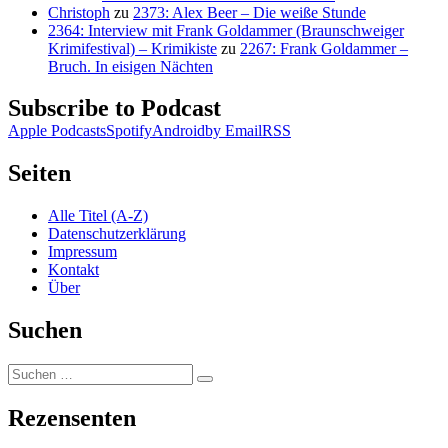
Christoph
zu
2373: Alex Beer – Die weiße Stunde
2364: Interview mit Frank Goldammer (Braunschweiger
Krimifestival) – Krimikiste
zu
2267: Frank Goldammer –
Bruch. In eisigen Nächten
Subscribe to Podcast
Apple Podcasts
Spotify
Android
by Email
RSS
Seiten
Alle Titel (A-Z)
Datenschutzerklärung
Impressum
Kontakt
Über
Suchen
Suchen
Suchen
nach:
Rezensenten