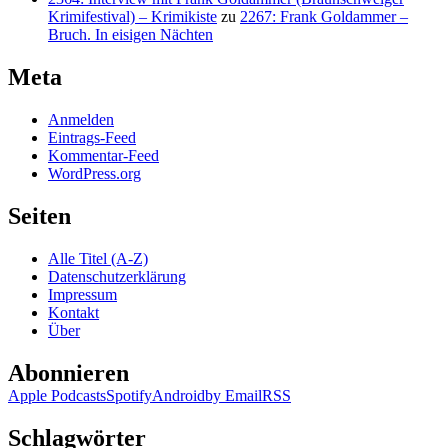
Krimifestival) – Krimikiste
zu
2267: Frank Goldammer –
Bruch. In eisigen Nächten
Meta
Anmelden
Eintrags-Feed
Kommentar-Feed
WordPress.org
Seiten
Alle Titel (A-Z)
Datenschutzerklärung
Impressum
Kontakt
Über
Abonnieren
Apple Podcasts
Spotify
Android
by Email
RSS
Schlagwörter