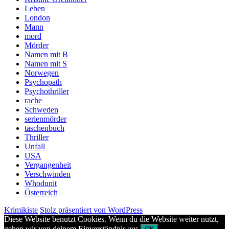
Leben
London
Mann
mord
Mörder
Namen mit B
Namen mit S
Norwegen
Psychopath
Psychothriller
rache
Schweden
serienmörder
taschenbuch
Thriller
Unfall
USA
Vergangenheit
Verschwinden
Whodunit
Österreich
Krimikiste
Stolz präsentiert von WordPress
Diese Website benutzt Cookies. Wenn du die Website weiter nutzt,
gehen wir von deinem Einverständnis aus.