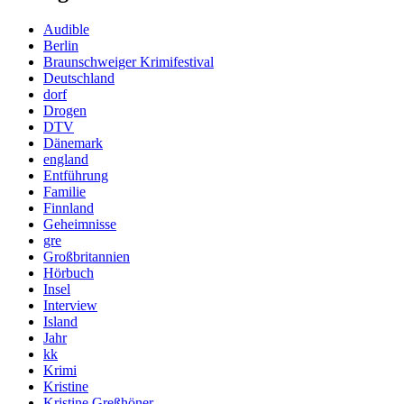
Audible
Berlin
Braunschweiger Krimifestival
Deutschland
dorf
Drogen
DTV
Dänemark
england
Entführung
Familie
Finnland
Geheimnisse
gre
Großbritannien
Hörbuch
Insel
Interview
Island
Jahr
kk
Krimi
Kristine
Kristine Greßhöner