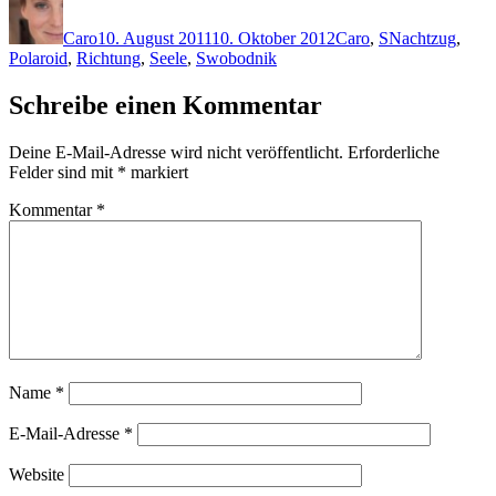
am
Caro
10. August 2011
10. Oktober 2012
Caro
,
S
Nachtzug
,
Polaroid
,
Richtung
,
Seele
,
Swobodnik
Schreibe einen Kommentar
Deine E-Mail-Adresse wird nicht veröffentlicht.
Erforderliche
Felder sind mit
*
markiert
Kommentar
*
Name
*
E-Mail-Adresse
*
Website