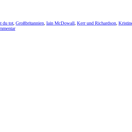
ter
t du tot
,
Großbritannien
,
Iain McDowall
,
Kerr und Richardson
,
Kristin
zu
ommentar
KK
213:
Iain
McDowall
–
Gleich
bist
du
tot