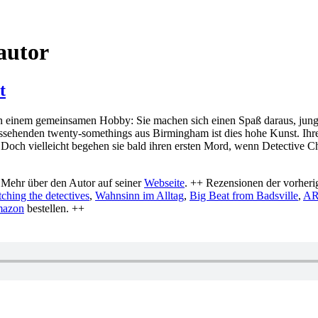
autor
t
n einem gemeinsamen Hobby: Sie machen sich einen Spaß daraus, junge
ssehenden twenty-somethings aus Birmingham ist dies hohe Kunst. Ihr
 Doch vielleicht begehen sie bald ihren ersten Mord, wenn Detective Ch
 Mehr über den Autor auf seiner
Webseite
. ++ Rezensionen der vorheri
ching the detectives
,
Wahnsinn im Alltag
,
Big Beat from Badsville
,
AR
Amazon
bestellen. ++