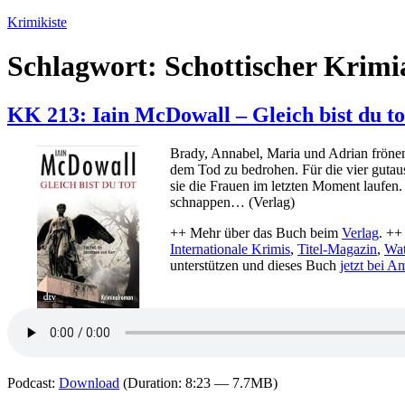
Zum
Krimikiste
Inhalt
springen
Schlagwort:
Schottischer Krimi
KK 213: Iain McDowall – Gleich bist du to
Brady, Annabel, Maria und Adrian fröne
dem Tod zu bedrohen. Für die vier gutau
sie die Frauen im letzten Moment laufen.
schnappen… (Verlag)
++ Mehr über das Buch beim
Verlag
. ++
Internationale Krimis
,
Titel-Magazin
,
Wat
unterstützen und dieses Buch
jetzt bei 
Podcast:
Download
(Duration: 8:23 — 7.7MB)