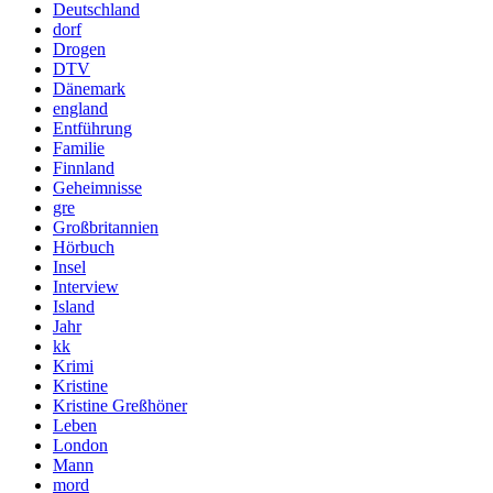
Deutschland
dorf
Drogen
DTV
Dänemark
england
Entführung
Familie
Finnland
Geheimnisse
gre
Großbritannien
Hörbuch
Insel
Interview
Island
Jahr
kk
Krimi
Kristine
Kristine Greßhöner
Leben
London
Mann
mord