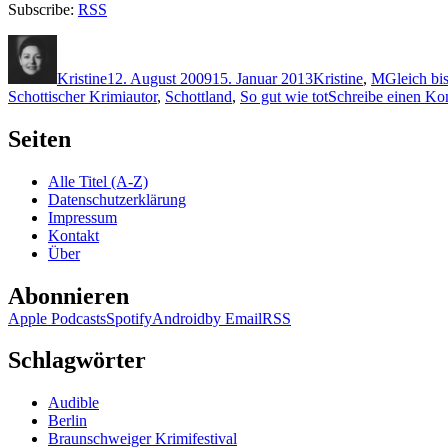
Subscribe:
RSS
Autor
Veröffentlicht
Kategorien
Schlagwör
am
Kristine
12. August 2009
15. Januar 2013
Kristine
,
M
Gleich bis
Schottischer Krimiautor
,
Schottland
,
So gut wie tot
Schreibe einen K
Seiten
Alle Titel (A-Z)
Datenschutzerklärung
Impressum
Kontakt
Über
Abonnieren
Apple Podcasts
Spotify
Android
by Email
RSS
Schlagwörter
Audible
Berlin
Braunschweiger Krimifestival