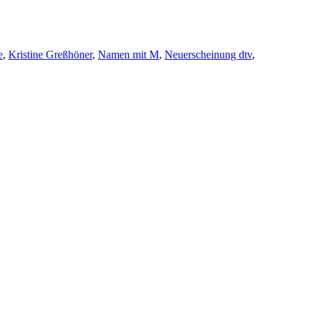
e
,
Kristine Greßhöner
,
Namen mit M
,
Neuerscheinung dtv
,