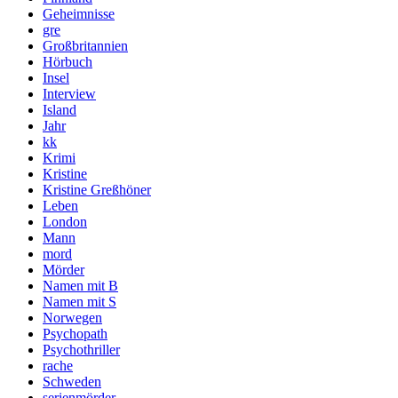
Geheimnisse
gre
Großbritannien
Hörbuch
Insel
Interview
Island
Jahr
kk
Krimi
Kristine
Kristine Greßhöner
Leben
London
Mann
mord
Mörder
Namen mit B
Namen mit S
Norwegen
Psychopath
Psychothriller
rache
Schweden
serienmörder