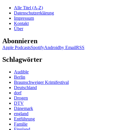
McDowall
Alle Titel (A-Z)
–
Datenschutzerklärung
Gleich
Impressum
bist
Kontakt
du
Über
tot
Abonnieren
Apple Podcasts
Spotify
Android
by Email
RSS
Schlagwörter
Audible
Berlin
Braunschweiger Krimifestival
Deutschland
dorf
Drogen
DTV
Dänemark
england
Entführung
Familie
Finnland