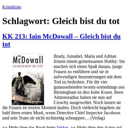
Zum
Krimikiste
Inhalt
springen
Schlagwort:
Gleich bist du tot
KK 213: Iain McDowall – Gleich bist du
tot
Brady, Annabel, Maria und Adrian
frönen einem gemeinsamen Hobby: Sie
machen sich einen Spaß daraus, junge
Frauen zu entführen und sie in
aufwendigen Inszenierungen mit dem
Tod zu bedrohen. Für die vier
gutaussehenden twenty-somethings aus
Birmingham ist dies hohe Kunst. Ihren
Aktionsradius haben sie nun auf
Crowby ausgeweitet. Noch lassen sie
die Frauen im letzten Moment laufen. Doch vielleicht begehen sie
bald ihren ersten Mord, wenn Detective Chief Inspector Jacobson
und sein Team sie nicht rechtzeitig schnappen… (Verlag)
++ Mehr über das Buch beim
Verlag
. ++ Mehr über den Autor auf