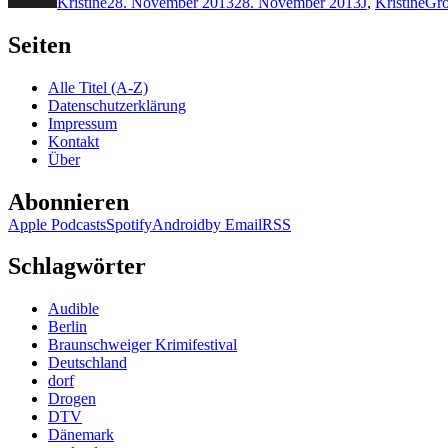
Kristine
28. November 2013
28. November 2013
J
,
Kristine
Gro
Seiten
Alle Titel (A-Z)
Datenschutzerklärung
Impressum
Kontakt
Über
Abonnieren
Apple Podcasts
Spotify
Android
by Email
RSS
Schlagwörter
Audible
Berlin
Braunschweiger Krimifestival
Deutschland
dorf
Drogen
DTV
Dänemark