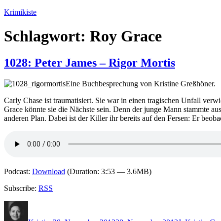
Zum
Krimikiste
Inhalt
springen
Schlagwort:
Roy Grace
1028: Peter James – Rigor Mortis
Eine Buchbesprechung von Kristine Greßhöner.
Carly Chase ist traumatisiert. Sie war in einen tragischen Unfall ver
Grace könnte sie die Nächste sein. Denn der junge Mann stammte au
anderen Plan. Dabei ist der Killer ihr bereits auf den Fersen: Er beo
Podcast:
Download
(Duration: 3:53 — 3.6MB)
Subscribe:
RSS
Autor
Veröffentlicht
Kategorien
Sch
am