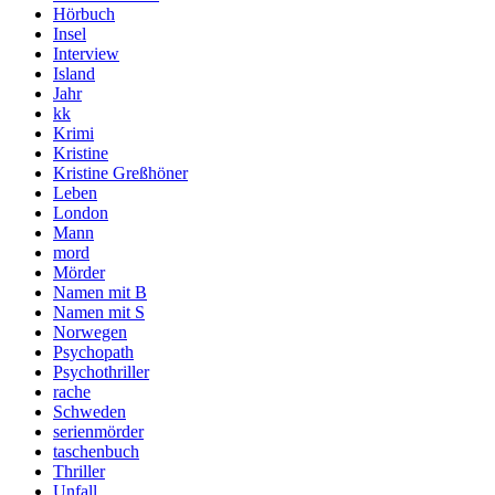
Hörbuch
Insel
Interview
Island
Jahr
kk
Krimi
Kristine
Kristine Greßhöner
Leben
London
Mann
mord
Mörder
Namen mit B
Namen mit S
Norwegen
Psychopath
Psychothriller
rache
Schweden
serienmörder
taschenbuch
Thriller
Unfall