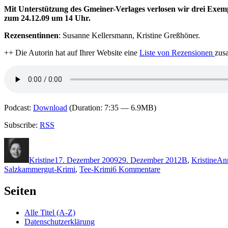
Mit Unterstützung des Gmeiner-Verlages verlosen wir drei Exempl
zum 24.12.09 um 14 Uhr.
Rezensentinnen
: Susanne Kellersmann, Kristine Greßhöner.
++ Die Autorin hat auf Ihrer Website eine
Liste von Rezensionen
zus
Podcast:
Download
(Duration: 7:35 — 6.9MB)
Subscribe:
RSS
Autor
Veröffentlicht
Kategorien
Sch
am
Kristine
17. Dezember 2009
29. Dezember 2012
B
,
Kristine
Ann
zu
Salzkammergut-Krimi
,
Tee-Krimi
6 Kommentare
KK
300:
Seiten
Anni
Bürkl
Alle Titel (A-Z)
–
Datenschutzerklärung
Schwarztee