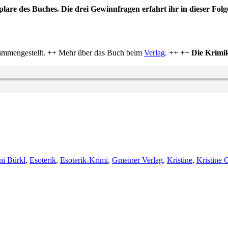
are des Buches. Die drei Gewinnfragen erfahrt ihr in dieser Folg
ammengestellt. ++ Mehr über das Buch beim
Verlag
. ++ ++
Die Krimik
lagwörter
i Bürkl
,
Esoterik
,
Esoterik-Krimi
,
Gmeiner Verlag
,
Kristine
,
Kristine 