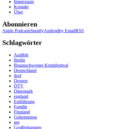
Impressum
Kontakt
Über
Abonnieren
Apple Podcasts
Spotify
Android
by Email
RSS
Schlagwörter
Audible
Berlin
Braunschweiger Krimifestival
Deutschland
dorf
Drogen
DTV
Dänemark
england
Entführung
Familie
Finnland
Geheimnisse
gre
Großbritannien