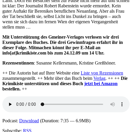
Lahn. Doch ein Besucher steht zur Pause nicht mehr auf und schnell
ist klar: Der Journalist Robert Rabenstein wurde ermordet. Kein
guter Auftakt für Berenikes beruflichen Neuanfang. Aber als Frau
der Tat beschließt sie, selbst Licht ins Dunkel zu bringen – auch
wenn sie sich dazu im fernen Wien der eigenen Vergangenheit
stellen muss …
Mit Unterstützung des Gmeiner-Verlages verlosen wir drei
Exemplare des Buches. Die drei Gewinnfragen erfahrt ihr in
dieser Folge. Mitmachen könnt ihr per E-Mail an
info[at]krimikiste.com bis zum 24.12.09 um 14 Uhr.
Rezensentinnen
: Susanne Kellersmann, Kristine Greßhöner.
++ Die Autorin hat auf Ihrer Website eine
Liste von Rezensionen
zusammengestellt. ++ Mehr über das Buch beim
Verlag
. ++ ++
Die
Krimikiste unterstützen und dieses Buch
jetzt bei Amazon
bestellen.
++
Podcast:
Download
(Duration: 7:35 — 6.9MB)
Subscribe:
RSS