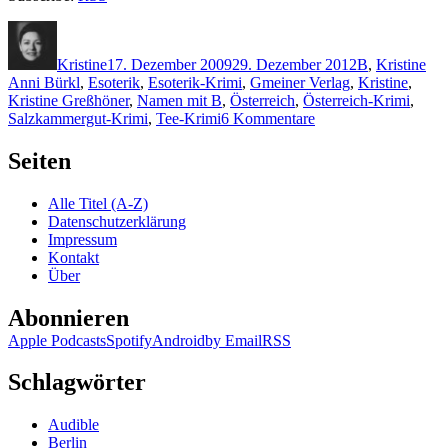
Autor
Veröffentlicht
Kategorien
Sch
am
Kristine
17. Dezember 2009
29. Dezember 2012
B
,
Kristine
Anni Bürkl
,
Esoterik
,
Esoterik-Krimi
,
Gmeiner Verlag
,
Kristine
,
Kristine Greßhöner
,
Namen mit B
,
Österreich
,
Österreich-Krimi
,
zu
Salzkammergut-Krimi
,
Tee-Krimi
6 Kommentare
KK
300:
Seiten
Anni
Bürkl
Alle Titel (A-Z)
–
Datenschutzerklärung
Schwarztee
Impressum
Kontakt
Über
Abonnieren
Apple Podcasts
Spotify
Android
by Email
RSS
Schlagwörter
Audible
Berlin