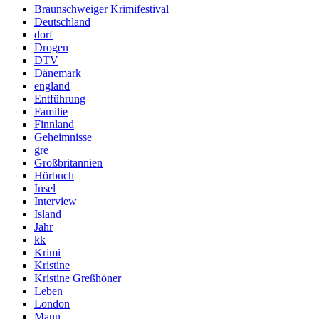
Braunschweiger Krimifestival
Deutschland
dorf
Drogen
DTV
Dänemark
england
Entführung
Familie
Finnland
Geheimnisse
gre
Großbritannien
Hörbuch
Insel
Interview
Island
Jahr
kk
Krimi
Kristine
Kristine Greßhöner
Leben
London
Mann