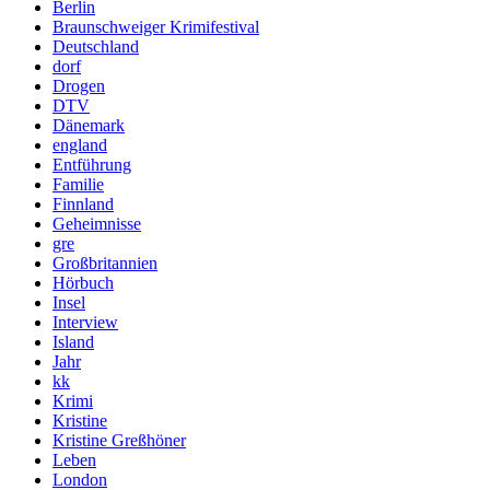
Berlin
Braunschweiger Krimifestival
Deutschland
dorf
Drogen
DTV
Dänemark
england
Entführung
Familie
Finnland
Geheimnisse
gre
Großbritannien
Hörbuch
Insel
Interview
Island
Jahr
kk
Krimi
Kristine
Kristine Greßhöner
Leben
London