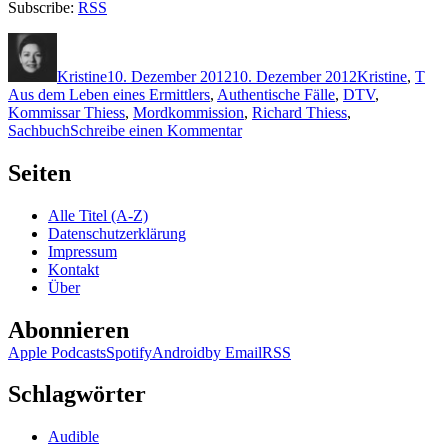
Subscribe:
RSS
Autor
Veröffentlicht
Kategorien
Sch
am
Kristine
10. Dezember 2012
10. Dezember 2012
Kristine
,
T
Aus dem Leben eines Ermittlers
,
Authentische Fälle
,
DTV
,
Kommissar Thiess
,
Mordkommission
,
Richard Thiess
,
zu
Sachbuch
Schreibe einen Kommentar
902:
Thiess
Seiten
–
Halt,
Alle Titel (A-Z)
stehenbleiben!
Datenschutzerklärung
Polizei!
Impressum
Kontakt
Über
Abonnieren
Apple Podcasts
Spotify
Android
by Email
RSS
Schlagwörter
Audible