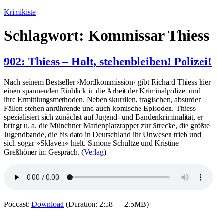
Zum
Krimikiste
Inhalt
springen
Schlagwort:
Kommissar Thiess
902: Thiess – Halt, stehenbleiben! Polizei!
Nach seinem Bestseller ›Mordkommission‹ gibt Richard Thiess hier
einen spannenden Einblick in die Arbeit der Kriminalpolizei und
ihre Ermittlungsmethoden. Neben skurrilen, tragischen, absurden
Fällen stehen anrührende und auch komische Episoden. Thiess
spezialisiert sich zunächst auf Jugend- und Bandenkriminalität, er
bringt u. a. die Münchner Marienplatzrapper zur Strecke, die größte
Jugendbande, die bis dato in Deutschland ihr Unwesen trieb und
sich sogar »Sklaven« hielt. Simone Schultze und Kristine
Greßhöner im Gespräch. (
Verlag
)
Podcast:
Download
(Duration: 2:38 — 2.5MB)