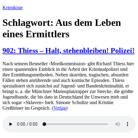
Zum
Krimikiste
Inhalt
springen
Schlagwort:
Aus dem Leben
eines Ermittlers
902: Thiess – Halt, stehenbleiben! Polizei!
Nach seinem Bestseller ›Mordkommission‹ gibt Richard Thiess hier
einen spannenden Einblick in die Arbeit der Kriminalpolizei und
ihre Ermittlungsmethoden. Neben skurrilen, tragischen, absurden
Fällen stehen anrührende und auch komische Episoden. Thiess
spezialisiert sich zunächst auf Jugend- und Bandenkriminalität, er
bringt u. a. die Münchner Marienplatzrapper zur Strecke, die größte
Jugendbande, die bis dato in Deutschland ihr Unwesen trieb und
sich sogar »Sklaven« hielt. Simone Schultze und Kristine
Greßhöner im Gespräch. (
Verlag
)