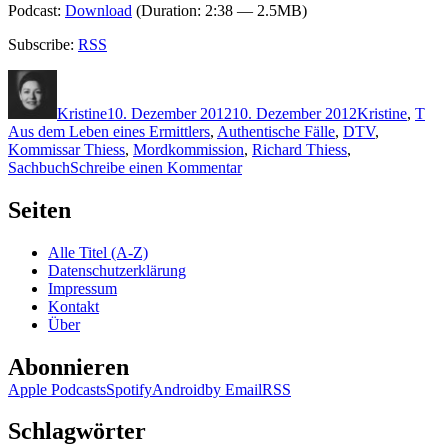
Podcast:
Download
(Duration: 2:38 — 2.5MB)
Subscribe:
RSS
Autor
Veröffentlicht
Kategorien
Sch
am
Kristine
10. Dezember 2012
10. Dezember 2012
Kristine
,
T
Aus dem Leben eines Ermittlers
,
Authentische Fälle
,
DTV
,
Kommissar Thiess
,
Mordkommission
,
Richard Thiess
,
zu
Sachbuch
Schreibe einen Kommentar
902:
Thiess
Seiten
–
Halt,
Alle Titel (A-Z)
stehenbleiben!
Datenschutzerklärung
Polizei!
Impressum
Kontakt
Über
Abonnieren
Apple Podcasts
Spotify
Android
by Email
RSS
Schlagwörter