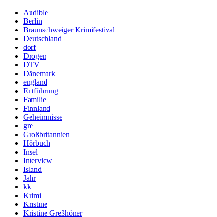
Audible
Berlin
Braunschweiger Krimifestival
Deutschland
dorf
Drogen
DTV
Dänemark
england
Entführung
Familie
Finnland
Geheimnisse
gre
Großbritannien
Hörbuch
Insel
Interview
Island
Jahr
kk
Krimi
Kristine
Kristine Greßhöner