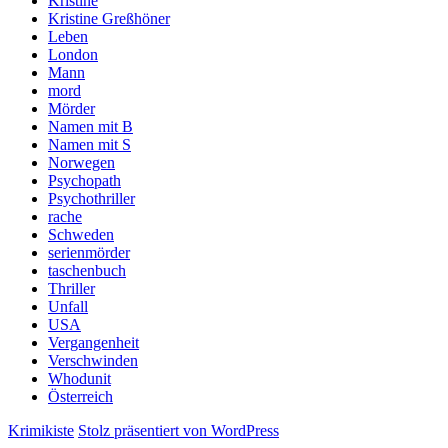
Kristine
Kristine Greßhöner
Leben
London
Mann
mord
Mörder
Namen mit B
Namen mit S
Norwegen
Psychopath
Psychothriller
rache
Schweden
serienmörder
taschenbuch
Thriller
Unfall
USA
Vergangenheit
Verschwinden
Whodunit
Österreich
Krimikiste
Stolz präsentiert von WordPress