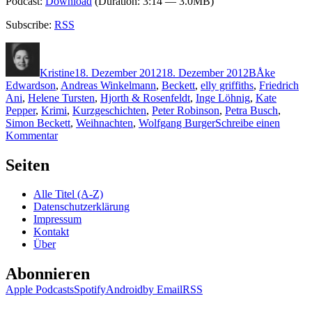
Podcast:
Download
(Duration: 3:14 — 3.0MB)
Subscribe:
RSS
Autor
Veröffentlicht
Kategorien
Schlagwörte
am
Kristine
18. Dezember 2012
18. Dezember 2012
B
Åke
Edwardson
,
Andreas Winkelmann
,
Beckett
,
elly griffiths
,
Friedrich
Ani
,
Helene Tursten
,
Hjorth & Rosenfeldt
,
Inge Löhnig
,
Kate
Pepper
,
Krimi
,
Kurzgeschichten
,
Peter Robinson
,
Petra Busch
,
Simon Beckett
,
Weihnachten
,
Wolfgang Burger
Schreibe einen
zu
Kommentar
911:
Beckett
Seiten
u.a.
–
Alle Titel (A-Z)
Tatort
Datenschutzerklärung
Tannenbaum
Impressum
Kontakt
Über
Abonnieren
Apple Podcasts
Spotify
Android
by Email
RSS