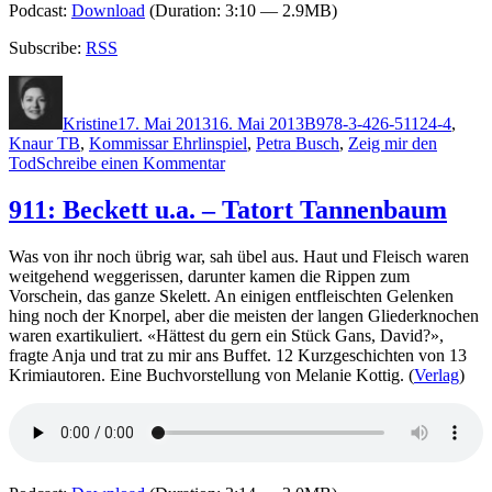
Podcast:
Download
(Duration: 3:10 — 2.9MB)
Subscribe:
RSS
Autor
Veröffentlicht
Kategorien
Schlagwörter
am
Kristine
17. Mai 2013
16. Mai 2013
B
978-3-426-51124-4
,
Knaur TB
,
Kommissar Ehrlinspiel
,
Petra Busch
,
Zeig mir den
zu
Tod
Schreibe einen Kommentar
953:
Petra
911: Beckett u.a. – Tatort Tannenbaum
Busch
–
Was von ihr noch übrig war, sah übel aus. Haut und Fleisch waren
Zeig
weitgehend weggerissen, darunter kamen die Rippen zum
mir
Vorschein, das ganze Skelett. An einigen entfleischten Gelenken
den
hing noch der Knorpel, aber die meisten der langen Gliederknochen
Tod
waren exartikuliert. «Hättest du gern ein Stück Gans, David?»,
fragte Anja und trat zu mir ans Buffet. 12 Kurzgeschichten von 13
Krimiautoren. Eine Buchvorstellung von Melanie Kottig. (
Verlag
)