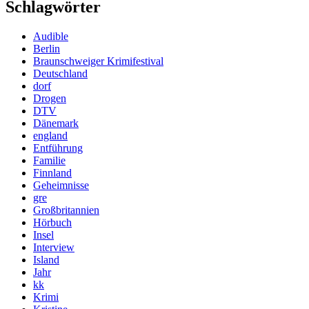
Schlagwörter
Audible
Berlin
Braunschweiger Krimifestival
Deutschland
dorf
Drogen
DTV
Dänemark
england
Entführung
Familie
Finnland
Geheimnisse
gre
Großbritannien
Hörbuch
Insel
Interview
Island
Jahr
kk
Krimi