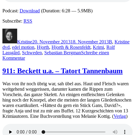
Podcast:
Download
(Duration: 6:28 — 5.9MB)
Subscribe:
RSS
Autor
Veröffentlicht
Kategorien
Sc
am
Kristine
20. November 2013
18. November 2013
B
,
Kristine
dvd
,
edel motion
,
Hjorth
,
Hjorth & Rosenfeldt
,
Krimi
,
Rolf
Lassgârd
,
Schweden
,
Sebastian Bergman
Schreibe einen
zu
Kommentar
1025:
Sebastian
911: Beckett u.a. – Tatort Tannenbaum
Bergman.
Spuren
Was von ihr noch übrig war, sah übel aus. Haut und Fleisch waren
des
weitgehend weggerissen, darunter kamen die Rippen zum
Todes
Vorschein, das ganze Skelett. An einigen entfleischten Gelenken
1
hing noch der Knorpel, aber die meisten der langen Gliederknochen
(DVD)
waren exartikuliert. «Hättest du gern ein Stück Gans, David?»,
fragte Anja und trat zu mir ans Buffet. 12 Kurzgeschichten von 13
Krimiautoren. Eine Buchvorstellung von Melanie Kottig. (
Verlag
)