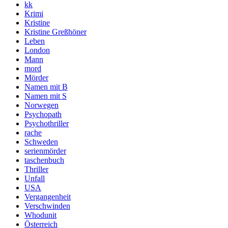
kk
Krimi
Kristine
Kristine Greßhöner
Leben
London
Mann
mord
Mörder
Namen mit B
Namen mit S
Norwegen
Psychopath
Psychothriller
rache
Schweden
serienmörder
taschenbuch
Thriller
Unfall
USA
Vergangenheit
Verschwinden
Whodunit
Österreich