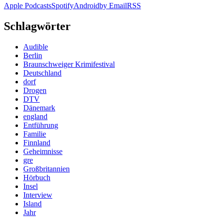
Apple Podcasts
Spotify
Android
by Email
RSS
Schlagwörter
Audible
Berlin
Braunschweiger Krimifestival
Deutschland
dorf
Drogen
DTV
Dänemark
england
Entführung
Familie
Finnland
Geheimnisse
gre
Großbritannien
Hörbuch
Insel
Interview
Island
Jahr