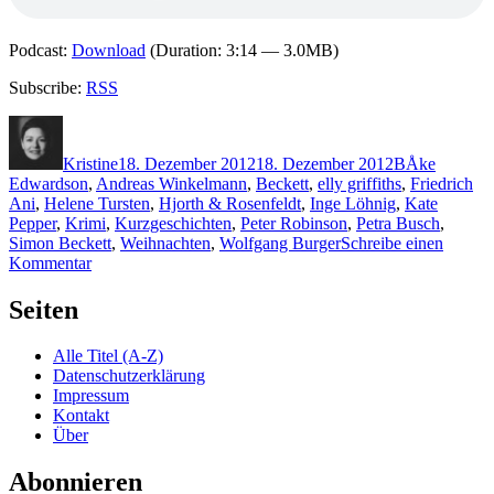
Podcast:
Download
(Duration: 3:14 — 3.0MB)
Subscribe:
RSS
Autor
Veröffentlicht
Kategorien
Schlagwörte
am
Kristine
18. Dezember 2012
18. Dezember 2012
B
Åke
Edwardson
,
Andreas Winkelmann
,
Beckett
,
elly griffiths
,
Friedrich
Ani
,
Helene Tursten
,
Hjorth & Rosenfeldt
,
Inge Löhnig
,
Kate
Pepper
,
Krimi
,
Kurzgeschichten
,
Peter Robinson
,
Petra Busch
,
Simon Beckett
,
Weihnachten
,
Wolfgang Burger
Schreibe einen
zu
Kommentar
911:
Beckett
Seiten
u.a.
–
Alle Titel (A-Z)
Tatort
Datenschutzerklärung
Tannenbaum
Impressum
Kontakt
Über
Abonnieren