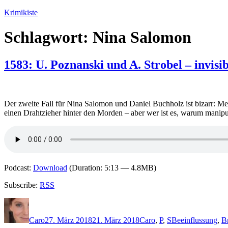
Zum
Krimikiste
Inhalt
springen
Schlagwort:
Nina Salomon
1583: U. Poznanski und A. Strobel – invisib
Der zweite Fall für Nina Salomon und Daniel Buchholz ist bizarr: M
einen Drahtzieher hinter den Morden – aber wer ist es, warum manip
Podcast:
Download
(Duration: 5:13 — 4.8MB)
Subscribe:
RSS
Autor
Veröffentlicht
Kategorien
Schlagwörter
am
Caro
27. März 2018
21. März 2018
Caro
,
P
,
S
Beeinflussung
,
Br