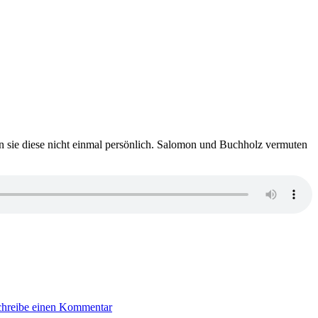
n sie diese nicht einmal persönlich. Salomon und Buchholz vermuten
zu
1583:
chreibe einen Kommentar
U.