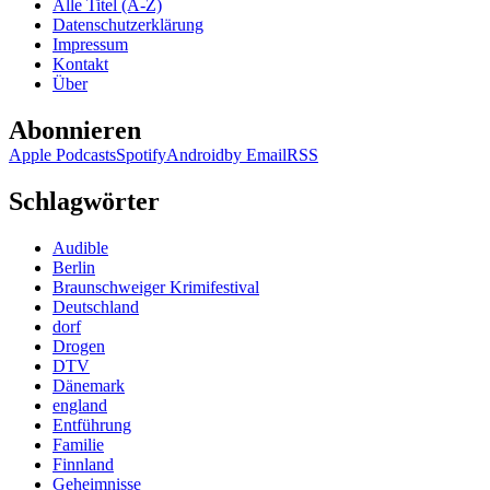
Alle Titel (A-Z)
A.
Datenschutzerklärung
Strobel
Impressum
–
Kontakt
anonym
Über
Abonnieren
Apple Podcasts
Spotify
Android
by Email
RSS
Schlagwörter
Audible
Berlin
Braunschweiger Krimifestival
Deutschland
dorf
Drogen
DTV
Dänemark
england
Entführung
Familie
Finnland
Geheimnisse