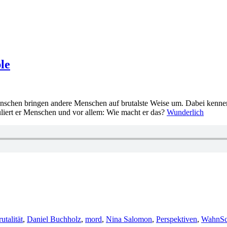
le
enschen bringen andere Menschen auf brutalste Weise um. Dabei kenne
uliert er Menschen und vor allem: Wie macht er das?
Wunderlich
utalität
,
Daniel Buchholz
,
mord
,
Nina Salomon
,
Perspektiven
,
Wahn
S