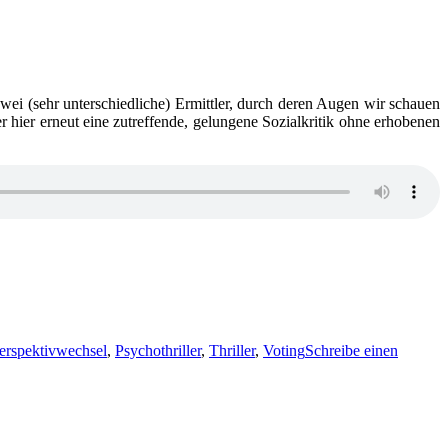
Poznanski
und
A.
Strobel
–
invisible
ei (sehr unterschiedliche) Ermittler, durch deren Augen wir schauen
 hier erneut eine zutreffende, gelungene Sozialkritik ohne erhobenen
erspektivwechsel
,
Psychothriller
,
Thriller
,
Voting
Schreibe einen