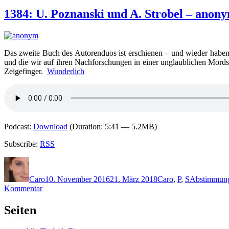
1384: U. Poznanski und A. Strobel – anon
Das zweite Buch des Autorenduos ist erschienen – und wieder haben 
und die wir auf ihren Nachforschungen in einer unglaublichen Mordse
Zeigefinger.
Wunderlich
Podcast:
Download
(Duration: 5:41 — 5.2MB)
Subscribe:
RSS
Autor
Veröffentlicht
Kategorien
Schlagwörte
am
Caro
10. November 2016
21. März 2018
Caro
,
P
,
S
Abstimmun
zu
Kommentar
1384:
U.
Seiten
Poznanski
und