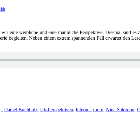
ym
wir eine weibliche und eine männliche Perspektive. Diesmal sind es zw
rie begleiten. Neben einem extrem spannenden Fall erwartet den Leser
r
g
,
Daniel Buchholz
,
Ich-Perspektiven
,
Internet
,
mord
,
Nina Salomon
,
P