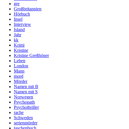
gre
Großbritannien
Hörbuch
Insel
Interview
Island
Jahr
kk
Krimi
Kristine
Kristine Greßhöner
Leben
London
Mann
mord
Mörder
Namen mit B
Namen mit S
Norwegen
Psychopath
Psychothriller
rache
Schweden
serienmörder
taschenbuch