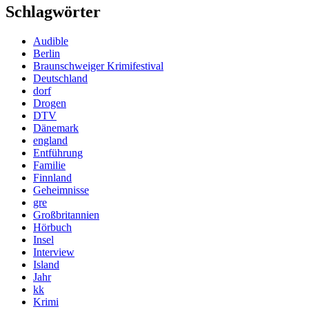
Schlagwörter
Audible
Berlin
Braunschweiger Krimifestival
Deutschland
dorf
Drogen
DTV
Dänemark
england
Entführung
Familie
Finnland
Geheimnisse
gre
Großbritannien
Hörbuch
Insel
Interview
Island
Jahr
kk
Krimi