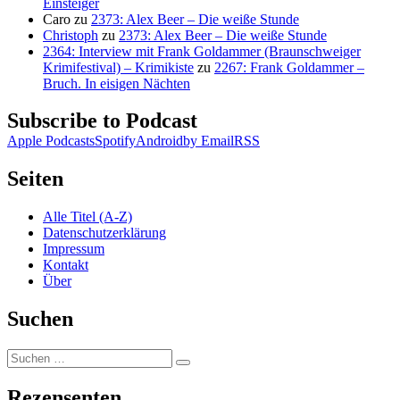
Einsteiger
Caro
zu
2373: Alex Beer – Die weiße Stunde
Christoph
zu
2373: Alex Beer – Die weiße Stunde
2364: Interview mit Frank Goldammer (Braunschweiger
Krimifestival) – Krimikiste
zu
2267: Frank Goldammer –
Bruch. In eisigen Nächten
Subscribe to Podcast
Apple Podcasts
Spotify
Android
by Email
RSS
Seiten
Alle Titel (A-Z)
Datenschutzerklärung
Impressum
Kontakt
Über
Suchen
Suchen
Suchen
nach:
Rezensenten