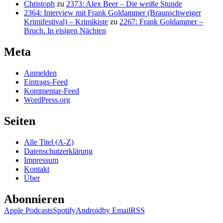
Christoph
zu
2373: Alex Beer – Die weiße Stunde
2364: Interview mit Frank Goldammer (Braunschweiger
Krimifestival) – Krimikiste
zu
2267: Frank Goldammer –
Bruch. In eisigen Nächten
Meta
Anmelden
Eintrags-Feed
Kommentar-Feed
WordPress.org
Seiten
Alle Titel (A-Z)
Datenschutzerklärung
Impressum
Kontakt
Über
Abonnieren
Apple Podcasts
Spotify
Android
by Email
RSS