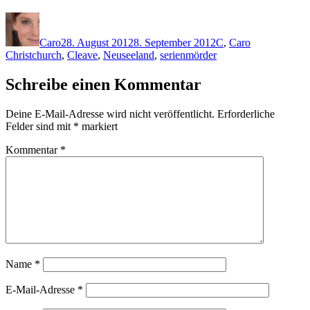
Autor
Veröffentlicht
Kategorien
Schlagwörter
am
Caro
28. August 2012
8. September 2012
C
,
Caro
Christchurch
,
Cleave
,
Neuseeland
,
serienmörder
Schreibe einen Kommentar
Deine E-Mail-Adresse wird nicht veröffentlicht.
Erforderliche
Felder sind mit
*
markiert
Kommentar
*
Name
*
E-Mail-Adresse
*