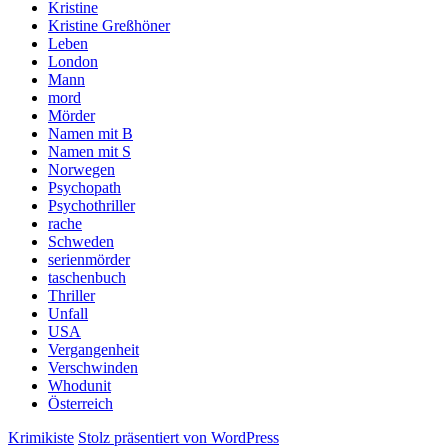
Kristine
Kristine Greßhöner
Leben
London
Mann
mord
Mörder
Namen mit B
Namen mit S
Norwegen
Psychopath
Psychothriller
rache
Schweden
serienmörder
taschenbuch
Thriller
Unfall
USA
Vergangenheit
Verschwinden
Whodunit
Österreich
Krimikiste
Stolz präsentiert von WordPress