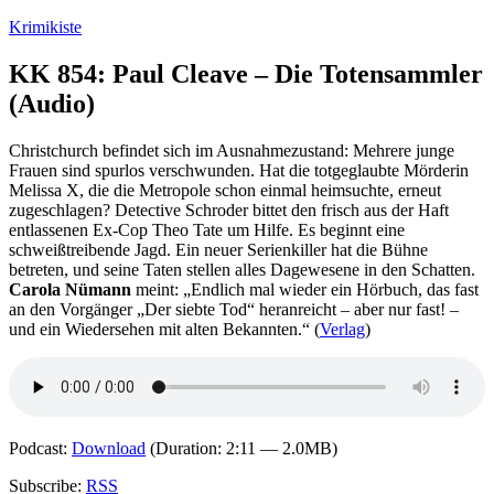
Zum
Krimikiste
Inhalt
springen
KK 854: Paul Cleave – Die Totensammler
(Audio)
Christchurch befindet sich im Ausnahmezustand: Mehrere junge
Frauen sind spurlos verschwunden. Hat die totgeglaubte Mörderin
Melissa X, die die Metropole schon einmal heimsuchte, erneut
zugeschlagen? Detective Schroder bittet den frisch aus der Haft
entlassenen Ex-Cop Theo Tate um Hilfe. Es beginnt eine
schweißtreibende Jagd. Ein neuer Serienkiller hat die Bühne
betreten, und seine Taten stellen alles Dagewesene in den Schatten.
Carola Nümann
meint: „Endlich mal wieder ein Hörbuch, das fast
an den Vorgänger „Der siebte Tod“ heranreicht – aber nur fast! –
und ein Wiedersehen mit alten Bekannten.“ (
Verlag
)
Podcast:
Download
(Duration: 2:11 — 2.0MB)
Subscribe:
RSS