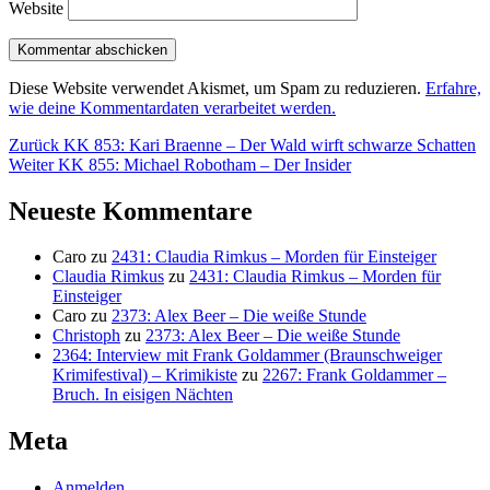
Website
Diese Website verwendet Akismet, um Spam zu reduzieren.
Erfahre,
wie deine Kommentardaten verarbeitet werden.
Beitragsnavigation
Vorheriger
Zurück
KK 853: Kari Braenne – Der Wald wirft schwarze Schatten
Nächster
Beitrag:
Weiter
KK 855: Michael Robotham – Der Insider
Beitrag:
Neueste Kommentare
Caro
zu
2431: Claudia Rimkus – Morden für Einsteiger
Claudia Rimkus
zu
2431: Claudia Rimkus – Morden für
Einsteiger
Caro
zu
2373: Alex Beer – Die weiße Stunde
Christoph
zu
2373: Alex Beer – Die weiße Stunde
2364: Interview mit Frank Goldammer (Braunschweiger
Krimifestival) – Krimikiste
zu
2267: Frank Goldammer –
Bruch. In eisigen Nächten
Meta
Anmelden