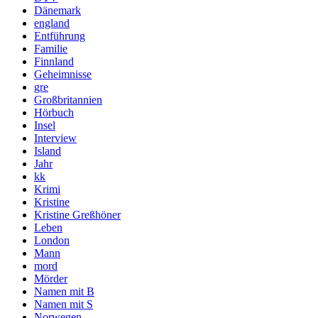
Dänemark
england
Entführung
Familie
Finnland
Geheimnisse
gre
Großbritannien
Hörbuch
Insel
Interview
Island
Jahr
kk
Krimi
Kristine
Kristine Greßhöner
Leben
London
Mann
mord
Mörder
Namen mit B
Namen mit S
Norwegen