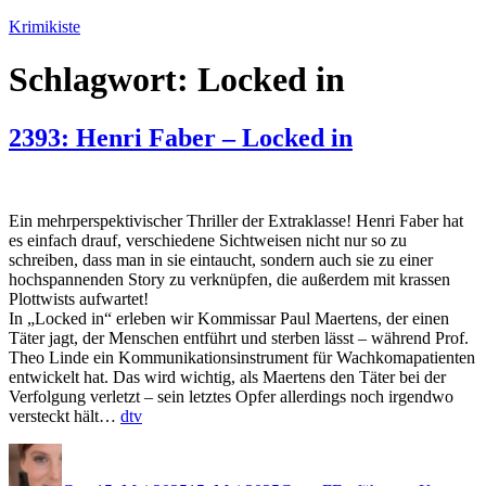
Zum
Krimikiste
Inhalt
springen
Schlagwort:
Locked in
2393: Henri Faber – Locked in
Ein mehrperspektivischer Thriller der Extraklasse! Henri Faber hat
es einfach drauf, verschiedene Sichtweisen nicht nur so zu
schreiben, dass man in sie eintaucht, sondern auch sie zu einer
hochspannenden Story zu verknüpfen, die außerdem mit krassen
Plottwists aufwartet!
In „Locked in“ erleben wir Kommissar Paul Maertens, der einen
Täter jagt, der Menschen entführt und sterben lässt – während Prof.
Theo Linde ein Kommunikationsinstrument für Wachkomapatienten
entwickelt hat. Das wird wichtig, als Maertens den Täter bei der
Verfolgung verletzt – sein letztes Opfer allerdings noch irgendwo
versteckt hält…
dtv
Autor
Veröffentlicht
Kategorien
Schlagwörter
am