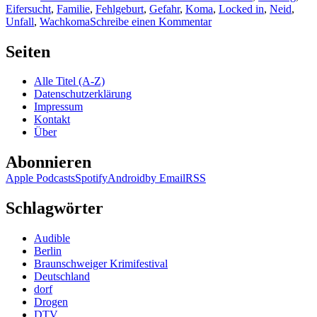
Eifersucht
,
Familie
,
Fehlgeburt
,
Gefahr
,
Koma
,
Locked in
,
Neid
,
zu
Unfall
,
Wachkoma
Schreibe einen Kommentar
1670:
Emily
Seiten
Elgar
–
Alle Titel (A-Z)
Schweige
Datenschutzerklärung
nun
Impressum
still
Kontakt
Über
Abonnieren
Apple Podcasts
Spotify
Android
by Email
RSS
Schlagwörter
Audible
Berlin
Braunschweiger Krimifestival
Deutschland
dorf
Drogen
DTV