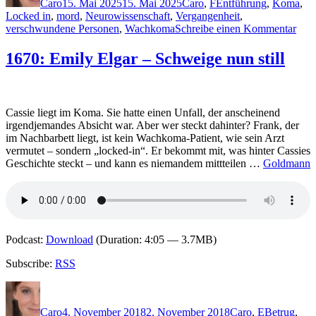
Caro
15. Mai 2025
15. Mai 2025
Caro
,
F
Entführung
,
Koma
,
Locked in
,
mord
,
Neurowissenschaft
,
Vergangenheit
,
zu
verschwundene Personen
,
Wachkoma
Schreibe einen Kommentar
2393
Henr
1670: Emily Elgar – Schweige nun still
Fabe
–
Loc
in
Cassie liegt im Koma. Sie hatte einen Unfall, der anscheinend
irgendjemandes Absicht war. Aber wer steckt dahinter? Frank, der
im Nachbarbett liegt, ist kein Wachkoma-Patient, wie sein Arzt
vermutet – sondern „locked-in“. Er bekommt mit, was hinter Cassies
Geschichte steckt – und kann es niemandem mittteilen …
Goldmann
Podcast:
Download
(Duration: 4:05 — 3.7MB)
Subscribe:
RSS
Autor
Veröffentlicht
Kategorien
Schlagwört
am
Caro
4. November 2018
2. November 2018
Caro
,
E
Betrug
,