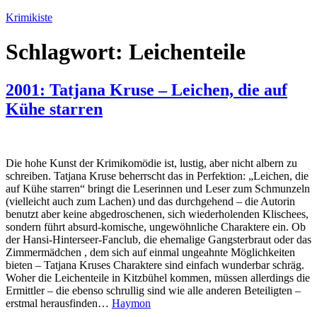
Zum
Krimikiste
Inhalt
springen
Schlagwort:
Leichenteile
2001: Tatjana Kruse – Leichen, die auf
Kühe starren
Die hohe Kunst der Krimikomödie ist, lustig, aber nicht albern zu
schreiben. Tatjana Kruse beherrscht das in Perfektion: „Leichen, die
auf Kühe starren“ bringt die Leserinnen und Leser zum Schmunzeln
(vielleicht auch zum Lachen) und das durchgehend – die Autorin
benutzt aber keine abgedroschenen, sich wiederholenden Klischees,
sondern führt absurd-komische, ungewöhnliche Charaktere ein. Ob
der Hansi-Hinterseer-Fanclub, die ehemalige Gangsterbraut oder das
Zimmermädchen , dem sich auf einmal ungeahnte Möglichkeiten
bieten – Tatjana Kruses Charaktere sind einfach wunderbar schräg.
Woher die Leichenteile in Kitzbühel kommen, müssen allerdings die
Ermittler – die ebenso schrullig sind wie alle anderen Beteiligten –
erstmal herausfinden…
Haymon