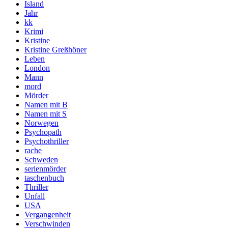
Island
Jahr
kk
Krimi
Kristine
Kristine Greßhöner
Leben
London
Mann
mord
Mörder
Namen mit B
Namen mit S
Norwegen
Psychopath
Psychothriller
rache
Schweden
serienmörder
taschenbuch
Thriller
Unfall
USA
Vergangenheit
Verschwinden