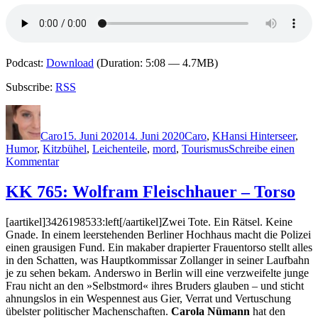
Podcast:
Download
(Duration: 5:08 — 4.7MB)
Subscribe:
RSS
Autor
Veröffentlicht
Kategorien
Schlagwörter
am
Caro
15. Juni 2020
14. Juni 2020
Caro
,
K
Hansi Hinterseer
,
Humor
,
Kitzbühel
,
Leichenteile
,
mord
,
Tourismus
Schreibe einen
zu
Kommentar
2001:
Tatjana
KK 765: Wolfram Fleischhauer – Torso
Kruse
–
[aartikel]3426198533:left[/aartikel]Zwei Tote. Ein Rätsel. Keine
Leichen,
Gnade. In einem leerstehenden Berliner Hochhaus macht die Polizei
die
einen grausigen Fund. Ein makaber drapierter Frauentorso stellt alles
auf
in den Schatten, was Hauptkommissar Zollanger in seiner Laufbahn
Kühe
je zu sehen bekam. Anderswo in Berlin will eine verzweifelte junge
starren
Frau nicht an den »Selbstmord« ihres Bruders glauben – und sticht
ahnungslos in ein Wespennest aus Gier, Verrat und Vertuschung
übelster politischer Machenschaften.
Carola Nümann
hat den