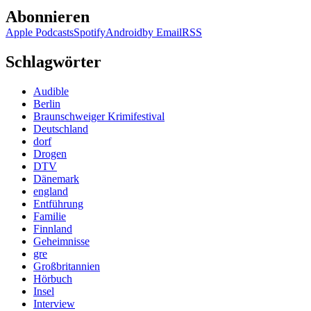
Abonnieren
Apple Podcasts
Spotify
Android
by Email
RSS
Schlagwörter
Audible
Berlin
Braunschweiger Krimifestival
Deutschland
dorf
Drogen
DTV
Dänemark
england
Entführung
Familie
Finnland
Geheimnisse
gre
Großbritannien
Hörbuch
Insel
Interview