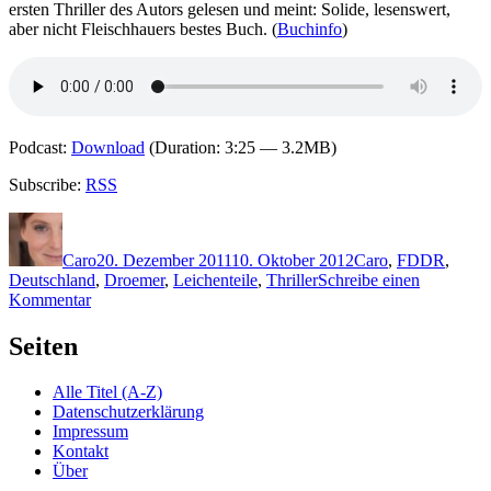
ersten Thriller des Autors gelesen und meint: Solide, lesenswert,
aber nicht Fleischhauers bestes Buch. (
Buchinfo
)
Podcast:
Download
(Duration: 3:25 — 3.2MB)
Subscribe:
RSS
Autor
Veröffentlicht
Kategorien
Schlagwörte
am
Caro
20. Dezember 2011
10. Oktober 2012
Caro
,
F
DDR
,
Deutschland
,
Droemer
,
Leichenteile
,
Thriller
Schreibe einen
zu
Kommentar
KK
765:
Seiten
Wolfram
Fleischhauer
Alle Titel (A-Z)
–
Datenschutzerklärung
Torso
Impressum
Kontakt
Über