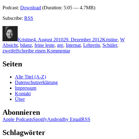
Podcast:
Download
(Duration: 5:05 — 4.7MB)
Subscribe:
RSS
Autor
Veröffentlicht
Kategorien
Schlag
am
Kristine
4. August 2010
29. Dezember 2012
Kristine
,
W
Absicht
,
bilanz
,
feine leute
,
gre
,
Internat
,
Lehrerin
,
Schüler
,
zu
zweifel
Schreibe einen Kommentar
KK
489:
Seiten
Gabriella
Wollenhaupt
Alle Titel (A-Z)
–
Datenschutzerklärung
Grappa
Impressum
und
Kontakt
die
Über
keusche
Braut
Abonnieren
Apple Podcasts
Spotify
Android
by Email
RSS
Schlagwörter