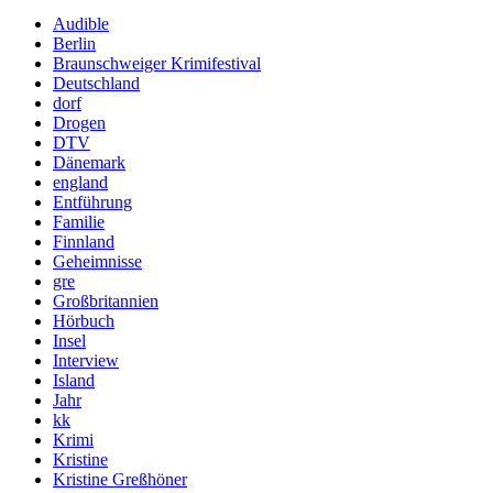
Audible
Berlin
Braunschweiger Krimifestival
Deutschland
dorf
Drogen
DTV
Dänemark
england
Entführung
Familie
Finnland
Geheimnisse
gre
Großbritannien
Hörbuch
Insel
Interview
Island
Jahr
kk
Krimi
Kristine
Kristine Greßhöner