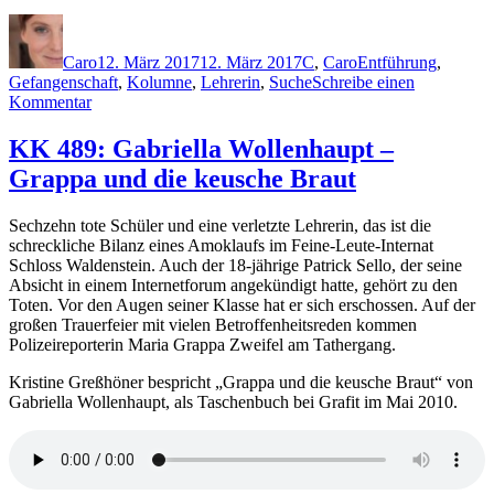
Autor
Veröffentlicht
Kategorien
Schlagwörter
am
Caro
12. März 2017
12. März 2017
C
,
Caro
Entführung
,
Gefangenschaft
,
Kolumne
,
Lehrerin
,
Suche
Schreibe einen
zu
Kommentar
1419:
Helen
KK 489: Gabriella Wollenhaupt –
Callaghan
Grappa und die keusche Braut
–
Dear
Amy
Sechzehn tote Schüler und eine verletzte Lehrerin, das ist die
schreckliche Bilanz eines Amoklaufs im Feine-Leute-Internat
Schloss Waldenstein. Auch der 18-jährige Patrick Sello, der seine
Absicht in einem Internetforum angekündigt hatte, gehört zu den
Toten. Vor den Augen seiner Klasse hat er sich erschossen. Auf der
großen Trauerfeier mit vielen Betroffenheitsreden kommen
Polizeireporterin Maria Grappa Zweifel am Tathergang.
Kristine Greßhöner bespricht „Grappa und die keusche Braut“ von
Gabriella Wollenhaupt, als Taschenbuch bei Grafit im Mai 2010.