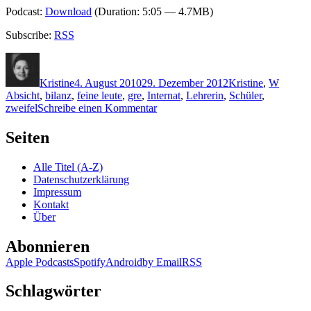
Podcast:
Download
(Duration: 5:05 — 4.7MB)
Subscribe:
RSS
Autor
Veröffentlicht
Kategorien
Schlag
am
Kristine
4. August 2010
29. Dezember 2012
Kristine
,
W
Absicht
,
bilanz
,
feine leute
,
gre
,
Internat
,
Lehrerin
,
Schüler
,
zu
zweifel
Schreibe einen Kommentar
KK
489:
Seiten
Gabriella
Wollenhaupt
Alle Titel (A-Z)
–
Datenschutzerklärung
Grappa
Impressum
und
Kontakt
die
Über
keusche
Braut
Abonnieren
Apple Podcasts
Spotify
Android
by Email
RSS
Schlagwörter