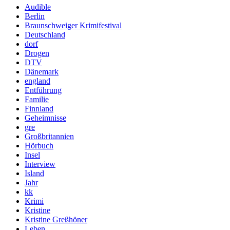
Audible
Berlin
Braunschweiger Krimifestival
Deutschland
dorf
Drogen
DTV
Dänemark
england
Entführung
Familie
Finnland
Geheimnisse
gre
Großbritannien
Hörbuch
Insel
Interview
Island
Jahr
kk
Krimi
Kristine
Kristine Greßhöner
Leben