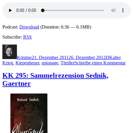
Podcast:
Download
(Duration: 6:36 — 6.1MB)
Subscribe:
RSS
Autor
Veröffentlicht
Kategorien
Schlagwörte
am
Kristine
21. Dezember 2011
26. Dezember 2012
D
Kalter
zu
Krieg
,
Kiepenheuer
,
spionage
,
Thriller
Schreibe einen Kommentar
KK
766
KK 295: Sammelrezension Sednik,
Chri
Gaertner
von
Ditf
–
Das
Mos
Spie