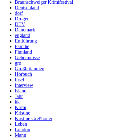
Braunschweiger Krimifestival
Deutschland
dorf
Drogen
DTV
Dänemark
england
Entführung
Familie
Finnland
Geheimnisse
gre
Großbritannien
Hörbuch
Insel
Interview
Island
Jahr
kk
Krimi
Kristine
Kristine Greßhöner
Leben
London
Mann