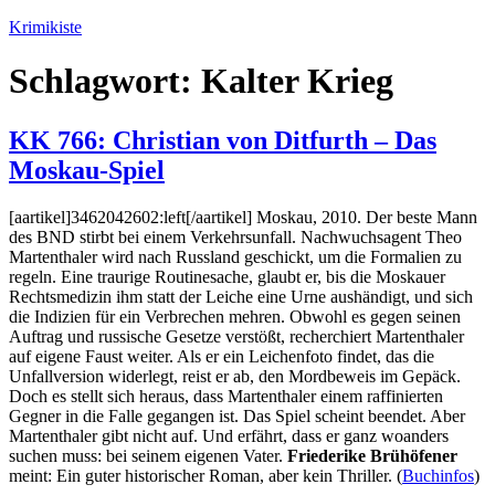
Zum
Krimikiste
Inhalt
springen
Schlagwort:
Kalter Krieg
KK 766: Christian von Ditfurth – Das
Moskau-Spiel
[aartikel]3462042602:left[/aartikel] Moskau, 2010. Der beste Mann
des BND stirbt bei einem Verkehrsunfall. Nachwuchsagent Theo
Martenthaler wird nach Russland geschickt, um die Formalien zu
regeln. Eine traurige Routinesache, glaubt er, bis die Moskauer
Rechtsmedizin ihm statt der Leiche eine Urne aushändigt, und sich
die Indizien für ein Verbrechen mehren. Obwohl es gegen seinen
Auftrag und russische Gesetze verstößt, recherchiert Martenthaler
auf eigene Faust weiter. Als er ein Leichenfoto findet, das die
Unfallversion widerlegt, reist er ab, den Mordbeweis im Gepäck.
Doch es stellt sich heraus, dass Martenthaler einem raffinierten
Gegner in die Falle gegangen ist. Das Spiel scheint beendet. Aber
Martenthaler gibt nicht auf. Und erfährt, dass er ganz woanders
suchen muss: bei seinem eigenen Vater.
Friederike Brühöfener
meint: Ein guter historischer Roman, aber kein Thriller. (
Buchinfos
)