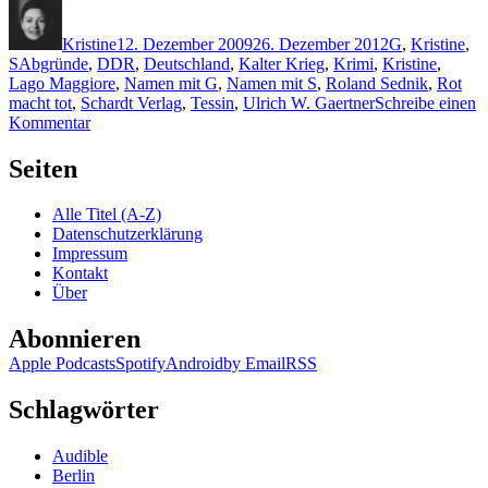
Autor
Veröffentlicht
Kategorien
am
Kristine
12. Dezember 2009
26. Dezember 2012
G
,
Kristine
,
Schlagwörter
S
Abgründe
,
DDR
,
Deutschland
,
Kalter Krieg
,
Krimi
,
Kristine
,
Lago Maggiore
,
Namen mit G
,
Namen mit S
,
Roland Sednik
,
Rot
macht tot
,
Schardt Verlag
,
Tessin
,
Ulrich W. Gaertner
Schreibe einen
zu
Kommentar
KK
295:
Seiten
Sammelrezension
Sednik,
Alle Titel (A-Z)
Gaertner
Datenschutzerklärung
Impressum
Kontakt
Über
Abonnieren
Apple Podcasts
Spotify
Android
by Email
RSS
Schlagwörter
Audible
Berlin