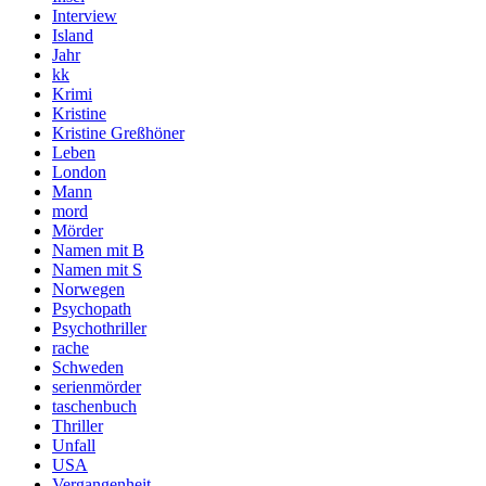
Interview
Island
Jahr
kk
Krimi
Kristine
Kristine Greßhöner
Leben
London
Mann
mord
Mörder
Namen mit B
Namen mit S
Norwegen
Psychopath
Psychothriller
rache
Schweden
serienmörder
taschenbuch
Thriller
Unfall
USA
Vergangenheit