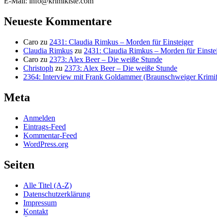
E-Mail: info@krimikiste.com
Neueste Kommentare
Caro
zu
2431: Claudia Rimkus – Morden für Einsteiger
Claudia Rimkus
zu
2431: Claudia Rimkus – Morden für Einste
Caro
zu
2373: Alex Beer – Die weiße Stunde
Christoph
zu
2373: Alex Beer – Die weiße Stunde
2364: Interview mit Frank Goldammer (Braunschweiger Krimife
Meta
Anmelden
Eintrags-Feed
Kommentar-Feed
WordPress.org
Seiten
Alle Titel (A-Z)
Datenschutzerklärung
Impressum
Kontakt