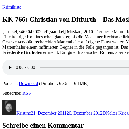
Zum
Krimikiste
Inhalt
springen
KK 766: Christian von Ditfurth – Das Mos
[aartikel]3462042602:left[/aartikel] Moskau, 2010. Der beste Mann 
Eine traurige Routinesache, glaubt er, bis die Moskauer Rechtsmedizi
Gesetze verstößt, recherchiert Martenthaler auf eigene Faust weiter. A
Martenthaler einem raffinierten Gegner in die Falle gegangen ist. Das
Friederike Brühöfener
meint: Ein guter historischer Roman, aber kein
Podcast:
Download
(Duration: 6:36 — 6.1MB)
Subscribe:
RSS
Autor
Veröffentlicht
Kategorien
Schlagwörte
am
Kristine
21. Dezember 2011
26. Dezember 2012
D
Kalter Krieg
Schreibe einen Kommentar