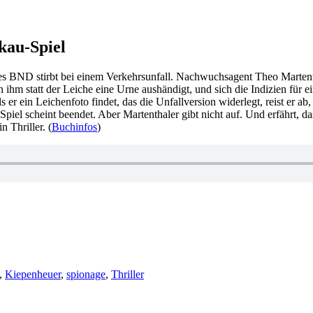
kau-Spiel
des BND stirbt bei einem Verkehrsunfall. Nachwuchsagent Theo Martent
n ihm statt der Leiche eine Urne aushändigt, und sich die Indizien fü
ls er ein Leichenfoto findet, das die Unfallversion widerlegt, reist er 
 Spiel scheint beendet. Aber Martenthaler gibt nicht auf. Und erfährt, 
 Thriller. (
Buchinfos
)
r
,
Kiepenheuer
,
spionage
,
Thriller