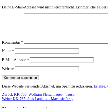
Deine E-Mail-Adresse wird nicht veröffentlicht.
Erforderliche Felder 
Kommentar
*
Name
*
E-Mail-Adresse
*
Website
Diese Website verwendet Akismet, um Spam zu reduzieren.
Erfahre,
Beitragsnavigation
Vorheriger
Zurück
KK 765: Wolfram Fleischhauer – Torso
Nächster
Beitrag:
Weiter
KK 767: Jens Lapidus – Mach sie fertig
Beitrag: