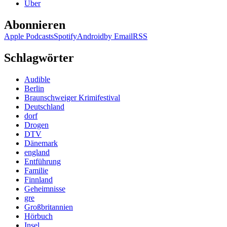
Über
Abonnieren
Apple Podcasts
Spotify
Android
by Email
RSS
Schlagwörter
Audible
Berlin
Braunschweiger Krimifestival
Deutschland
dorf
Drogen
DTV
Dänemark
england
Entführung
Familie
Finnland
Geheimnisse
gre
Großbritannien
Hörbuch
Insel