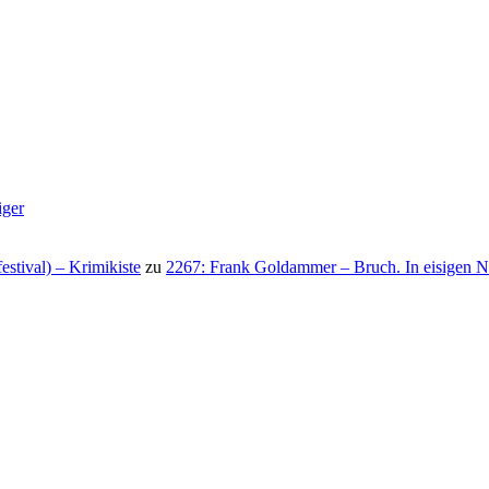
iger
stival) – Krimikiste
zu
2267: Frank Goldammer – Bruch. In eisigen N