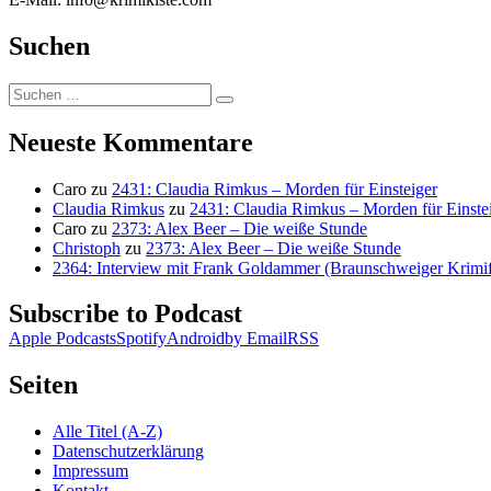
Suchen
Suchen
Suchen
nach:
Neueste Kommentare
Caro
zu
2431: Claudia Rimkus – Morden für Einsteiger
Claudia Rimkus
zu
2431: Claudia Rimkus – Morden für Einste
Caro
zu
2373: Alex Beer – Die weiße Stunde
Christoph
zu
2373: Alex Beer – Die weiße Stunde
2364: Interview mit Frank Goldammer (Braunschweiger Krimife
Subscribe to Podcast
Apple Podcasts
Spotify
Android
by Email
RSS
Seiten
Alle Titel (A-Z)
Datenschutzerklärung
Impressum
Kontakt