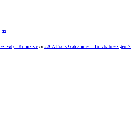
iger
stival) – Krimikiste
zu
2267: Frank Goldammer – Bruch. In eisigen N