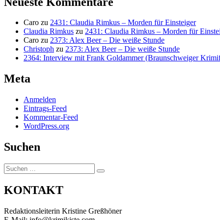
Neueste Kommentare
Caro
zu
2431: Claudia Rimkus – Morden für Einsteiger
Claudia Rimkus
zu
2431: Claudia Rimkus – Morden für Einste
Caro
zu
2373: Alex Beer – Die weiße Stunde
Christoph
zu
2373: Alex Beer – Die weiße Stunde
2364: Interview mit Frank Goldammer (Braunschweiger Krimife
Meta
Anmelden
Eintrags-Feed
Kommentar-Feed
WordPress.org
Suchen
Suchen
Suchen
nach:
KONTAKT
Redaktionsleiterin Kristine Greßhöner
E-Mail: info@krimikiste.com