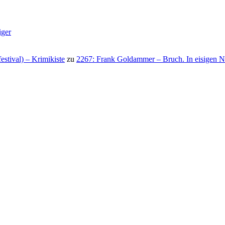
iger
stival) – Krimikiste
zu
2267: Frank Goldammer – Bruch. In eisigen N