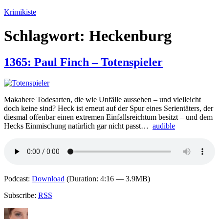
Zum
Krimikiste
Inhalt
springen
Schlagwort:
Heckenburg
1365: Paul Finch – Totenspieler
Makabere Todesarten, die wie Unfälle aussehen – und vielleicht
doch keine sind? Heck ist erneut auf der Spur eines Serientäters, der
diesmal offenbar einen extremen Einfallsreichtum besitzt – und dem
Hecks Einmischung natürlich gar nicht passt…
audible
Podcast:
Download
(Duration: 4:16 — 3.9MB)
Subscribe:
RSS
Autor
Veröffentlicht
Kategorien
Schlagwö