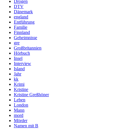
Drogen
DTV
Dänemark
england
Entführung
Familie
Finnland
Geheimnisse
gre
Großbritannien
Hörbuch
Insel
Interview
Island
Jahr
kk
Krimi
Kristine
Kristine Greßhöner
Leben
London
Mann
mord
Mörder
Namen mit B