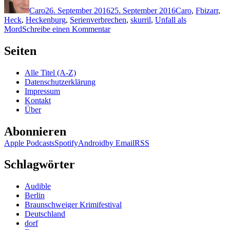
am
Caro
26. September 2016
25. September 2016
Caro
,
F
bizarr
,
Heck
,
Heckenburg
,
Serienverbrechen
,
skurril
,
Unfall als
zu
Mord
Schreibe einen Kommentar
1365:
Paul
Seiten
Finch
–
Alle Titel (A-Z)
Totenspieler
Datenschutzerklärung
Impressum
Kontakt
Über
Abonnieren
Apple Podcasts
Spotify
Android
by Email
RSS
Schlagwörter
Audible
Berlin
Braunschweiger Krimifestival
Deutschland
dorf