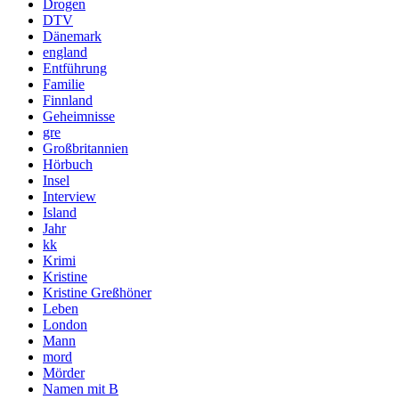
Drogen
DTV
Dänemark
england
Entführung
Familie
Finnland
Geheimnisse
gre
Großbritannien
Hörbuch
Insel
Interview
Island
Jahr
kk
Krimi
Kristine
Kristine Greßhöner
Leben
London
Mann
mord
Mörder
Namen mit B