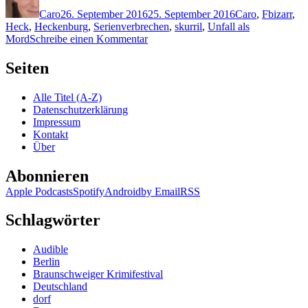
am
Caro
26. September 2016
25. September 2016
Caro
,
F
bizarr
,
Heck
,
Heckenburg
,
Serienverbrechen
,
skurril
,
Unfall als
zu
Mord
Schreibe einen Kommentar
1365:
Paul
Seiten
Finch
–
Alle Titel (A-Z)
Totenspieler
Datenschutzerklärung
Impressum
Kontakt
Über
Abonnieren
Apple Podcasts
Spotify
Android
by Email
RSS
Schlagwörter
Audible
Berlin
Braunschweiger Krimifestival
Deutschland
dorf