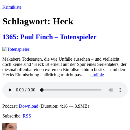
Zum
Krimikiste
Inhalt
springen
Schlagwort:
Heck
1365: Paul Finch – Totenspieler
Makabere Todesarten, die wie Unfälle aussehen – und vielleicht
doch keine sind? Heck ist erneut auf der Spur eines Serientäters, der
diesmal offenbar einen extremen Einfallsreichtum besitzt – und dem
Hecks Einmischung natürlich gar nicht passt…
audible
Podcast:
Download
(Duration: 4:16 — 3.9MB)
Subscribe:
RSS
Autor
Veröffentlicht
Kategorien
Schlagwö