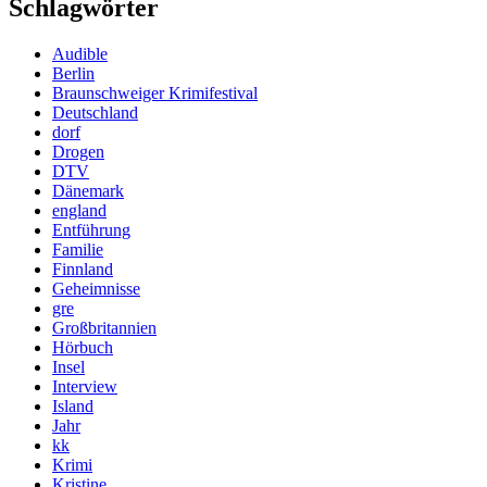
Schlagwörter
Audible
Berlin
Braunschweiger Krimifestival
Deutschland
dorf
Drogen
DTV
Dänemark
england
Entführung
Familie
Finnland
Geheimnisse
gre
Großbritannien
Hörbuch
Insel
Interview
Island
Jahr
kk
Krimi
Kristine