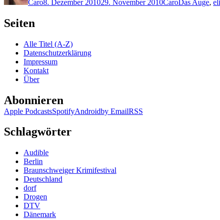
Caro
8. Dezember 2010
29. November 2010
Caro
Das Auge
,
el
Seiten
Alle Titel (A-Z)
Datenschutzerklärung
Impressum
Kontakt
Über
Abonnieren
Apple Podcasts
Spotify
Android
by Email
RSS
Schlagwörter
Audible
Berlin
Braunschweiger Krimifestival
Deutschland
dorf
Drogen
DTV
Dänemark