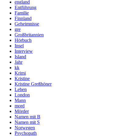
england
Entführung
Familie
Finnland
Geheimnisse
gre
Großbritannien
Hörbuch
Insel
Interview
Island
Jahr
kk
Krimi
Kristine
Kristine Greßhöner
Leben
London
Mann
mord
Mörder
Namen mit B
Namen mit S
Norwegen
Psychopath