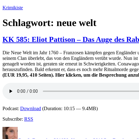
Zum
Krimikiste
Inhalt
springen
Schlagwort:
neue welt
KK 585: Eliot Pattison – Das Auge des Ra
Die Neue Welt im Jahr 1760 – Franzosen kämpfen gegen Engländer 
seinem Clan überlebt, das von den Engländern verübt wurde. Nun ist
genagelt worden ist, geraten sie erneut in Schwierigkeiten. Conawago
herauszufinden. Bald erkennt er, dass es noch mehr Ritualmorde geg
(EUR 19,95, 410 Seiten). Hier klicken, um die Besprechung anzu
Podcast:
Download
(Duration: 10:15 — 9.4MB)
Subscribe:
RSS
Autor
Veröffentlicht
Kategorien
Schlagwörter
am