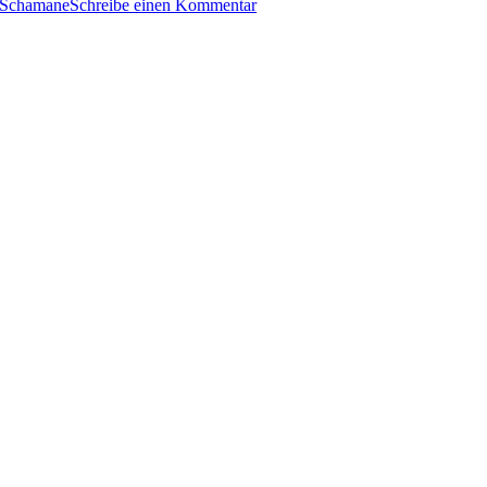
Schamane
Schreibe einen Kommentar
585:
Eliot
Pattison
–
Das
Auge
des
Raben