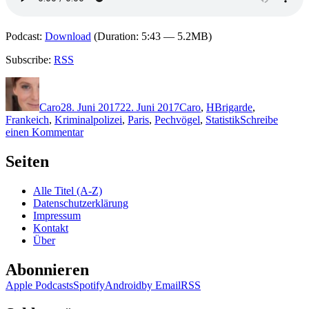
Podcast:
Download
(Duration: 5:43 — 5.2MB)
Subscribe:
RSS
Autor
Veröffentlicht
Kategorien
Schlagwörter
am
Caro
28. Juni 2017
22. Juni 2017
Caro
,
H
Brigarde
,
Frankeich
,
Kriminalpolizei
,
Paris
,
Pechvögel
,
Statistik
Schreibe
zu
einen Kommentar
1464:
Sophie
Seiten
Hénaff
–
Alle Titel (A-Z)
Kommando
Datenschutzerklärung
Abstellgleis
Impressum
Kontakt
Über
Abonnieren
Apple Podcasts
Spotify
Android
by Email
RSS