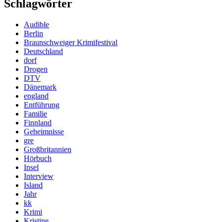
Schlagwörter
Audible
Berlin
Braunschweiger Krimifestival
Deutschland
dorf
Drogen
DTV
Dänemark
england
Entführung
Familie
Finnland
Geheimnisse
gre
Großbritannien
Hörbuch
Insel
Interview
Island
Jahr
kk
Krimi
Kristine