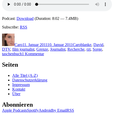
Podcast:
Download
(Duration: 8:02 — 7.4MB)
Subscribe:
RSS
Autor
Veröffentlicht
Kategorien
Schlagwörter
am
Caro
11. Januar 2011
10. Januar 2011
Caro
blanke
,
David
,
DTV
,
film journalist
,
Grenze
,
Journalist
,
Recherche
,
rzt
,
Sorge
,
zu
taschenbuch
1 Kommentar
KK
607:
Seiten
Jonas
Winner
Alle Titel (A-Z)
–
Datenschutzerklärung
Davids
Impressum
letzter
Kontakt
Film
Über
Abonnieren
Apple Podcasts
Spotify
Android
by Email
RSS