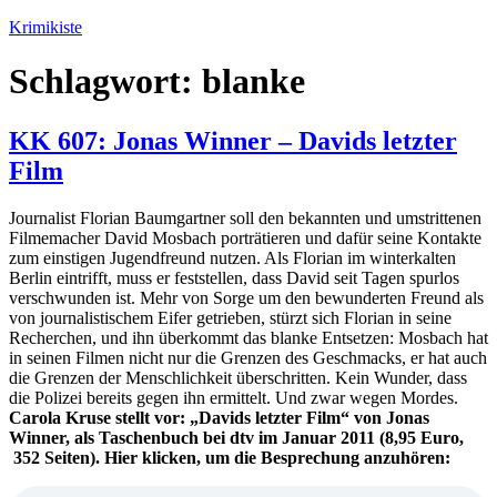
Zum
Krimikiste
Inhalt
springen
Schlagwort:
blanke
KK 607: Jonas Winner – Davids letzter
Film
Journalist Florian Baumgartner soll den bekannten und umstrittenen
Filmemacher David Mosbach porträtieren und dafür seine Kontakte
zum einstigen Jugendfreund nutzen. Als Florian im winterkalten
Berlin eintrifft, muss er feststellen, dass David seit Tagen spurlos
verschwunden ist. Mehr von Sorge um den bewunderten Freund als
von journalistischem Eifer getrieben, stürzt sich Florian in seine
Recherchen, und ihn überkommt das blanke Entsetzen: Mosbach hat
in seinen Filmen nicht nur die Grenzen des Geschmacks, er hat auch
die Grenzen der Menschlichkeit überschritten. Kein Wunder, dass
die Polizei bereits gegen ihn ermittelt. Und zwar wegen Mordes.
Carola Kruse stellt vor: „Davids letzter Film“ von Jonas
Winner, als Taschenbuch bei dtv im Januar 2011 (8,95 Euro,
352 Seiten). Hier klicken, um die Besprechung anzuhören: