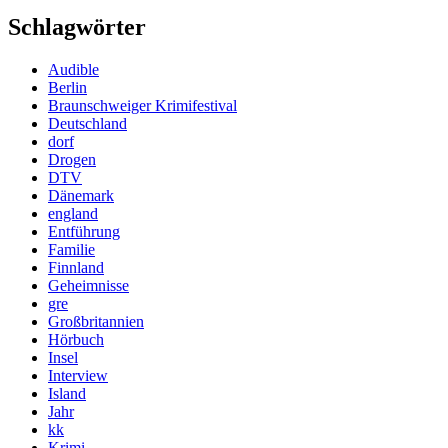
Schlagwörter
Audible
Berlin
Braunschweiger Krimifestival
Deutschland
dorf
Drogen
DTV
Dänemark
england
Entführung
Familie
Finnland
Geheimnisse
gre
Großbritannien
Hörbuch
Insel
Interview
Island
Jahr
kk
Krimi