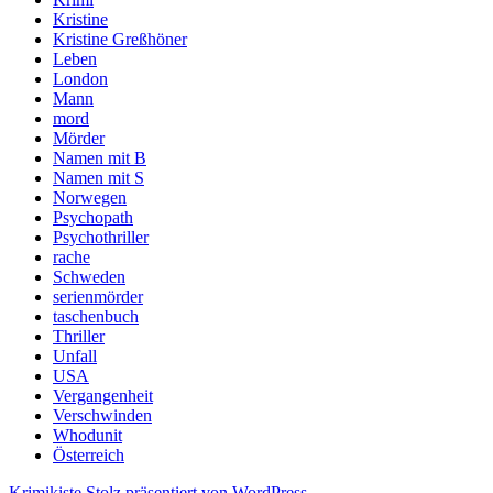
Kristine
Kristine Greßhöner
Leben
London
Mann
mord
Mörder
Namen mit B
Namen mit S
Norwegen
Psychopath
Psychothriller
rache
Schweden
serienmörder
taschenbuch
Thriller
Unfall
USA
Vergangenheit
Verschwinden
Whodunit
Österreich
Krimikiste
Stolz präsentiert von WordPress