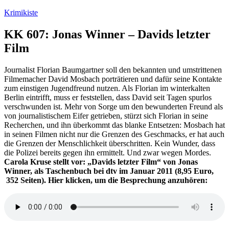
Zum
Krimikiste
Inhalt
springen
KK 607: Jonas Winner – Davids letzter
Film
Journalist Florian Baumgartner soll den bekannten und umstrittenen
Filmemacher David Mosbach porträtieren und dafür seine Kontakte
zum einstigen Jugendfreund nutzen. Als Florian im winterkalten
Berlin eintrifft, muss er feststellen, dass David seit Tagen spurlos
verschwunden ist. Mehr von Sorge um den bewunderten Freund als
von journalistischem Eifer getrieben, stürzt sich Florian in seine
Recherchen, und ihn überkommt das blanke Entsetzen: Mosbach hat
in seinen Filmen nicht nur die Grenzen des Geschmacks, er hat auch
die Grenzen der Menschlichkeit überschritten. Kein Wunder, dass
die Polizei bereits gegen ihn ermittelt. Und zwar wegen Mordes.
Carola Kruse stellt vor: „Davids letzter Film“ von Jonas
Winner, als Taschenbuch bei dtv im Januar 2011 (8,95 Euro,
352 Seiten). Hier klicken, um die Besprechung anzuhören: