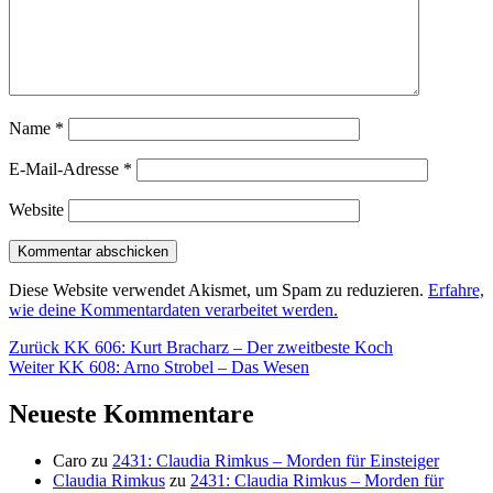
Name
*
E-Mail-Adresse
*
Website
Diese Website verwendet Akismet, um Spam zu reduzieren.
Erfahre,
wie deine Kommentardaten verarbeitet werden.
Beitragsnavigation
Vorheriger
Zurück
KK 606: Kurt Bracharz – Der zweitbeste Koch
Nächster
Beitrag:
Weiter
KK 608: Arno Strobel – Das Wesen
Beitrag:
Neueste Kommentare
Caro
zu
2431: Claudia Rimkus – Morden für Einsteiger
Claudia Rimkus
zu
2431: Claudia Rimkus – Morden für