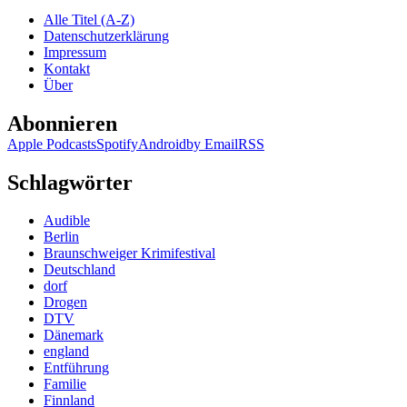
Alle Titel (A-Z)
Datenschutzerklärung
Impressum
Kontakt
Über
Abonnieren
Apple Podcasts
Spotify
Android
by Email
RSS
Schlagwörter
Audible
Berlin
Braunschweiger Krimifestival
Deutschland
dorf
Drogen
DTV
Dänemark
england
Entführung
Familie
Finnland