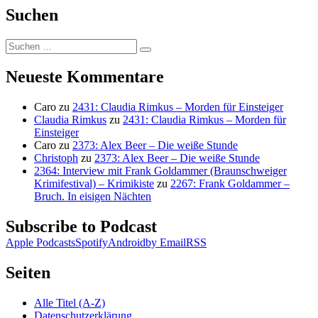
Suchen
Suchen
Suchen
nach:
Neueste Kommentare
Caro
zu
2431: Claudia Rimkus – Morden für Einsteiger
Claudia Rimkus
zu
2431: Claudia Rimkus – Morden für
Einsteiger
Caro
zu
2373: Alex Beer – Die weiße Stunde
Christoph
zu
2373: Alex Beer – Die weiße Stunde
2364: Interview mit Frank Goldammer (Braunschweiger
Krimifestival) – Krimikiste
zu
2267: Frank Goldammer –
Bruch. In eisigen Nächten
Subscribe to Podcast
Apple Podcasts
Spotify
Android
by Email
RSS
Seiten
Alle Titel (A-Z)
Datenschutzerklärung