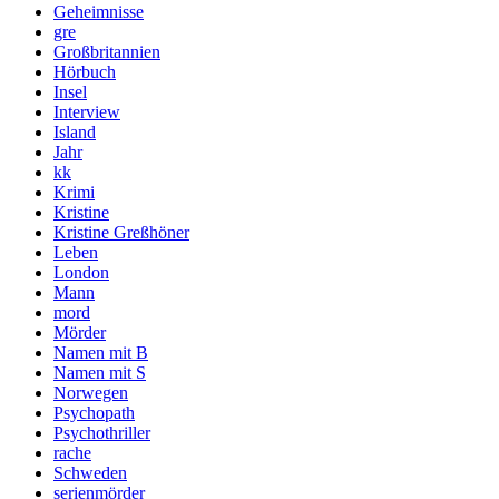
Geheimnisse
gre
Großbritannien
Hörbuch
Insel
Interview
Island
Jahr
kk
Krimi
Kristine
Kristine Greßhöner
Leben
London
Mann
mord
Mörder
Namen mit B
Namen mit S
Norwegen
Psychopath
Psychothriller
rache
Schweden
serienmörder