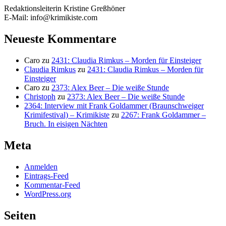
Redaktionsleiterin Kristine Greßhöner
E-Mail: info@krimikiste.com
Neueste Kommentare
Caro
zu
2431: Claudia Rimkus – Morden für Einsteiger
Claudia Rimkus
zu
2431: Claudia Rimkus – Morden für
Einsteiger
Caro
zu
2373: Alex Beer – Die weiße Stunde
Christoph
zu
2373: Alex Beer – Die weiße Stunde
2364: Interview mit Frank Goldammer (Braunschweiger
Krimifestival) – Krimikiste
zu
2267: Frank Goldammer –
Bruch. In eisigen Nächten
Meta
Anmelden
Eintrags-Feed
Kommentar-Feed
WordPress.org
Seiten