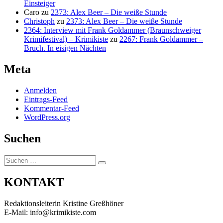
Einsteiger
Caro
zu
2373: Alex Beer – Die weiße Stunde
Christoph
zu
2373: Alex Beer – Die weiße Stunde
2364: Interview mit Frank Goldammer (Braunschweiger
Krimifestival) – Krimikiste
zu
2267: Frank Goldammer –
Bruch. In eisigen Nächten
Meta
Anmelden
Eintrags-Feed
Kommentar-Feed
WordPress.org
Suchen
Suchen
Suchen
nach:
KONTAKT
Redaktionsleiterin Kristine Greßhöner
E-Mail: info@krimikiste.com