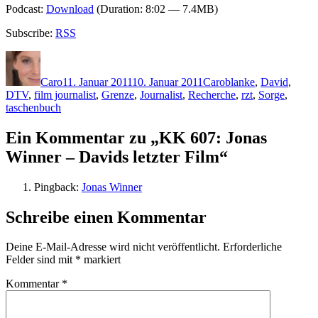
Podcast:
Download
(Duration: 8:02 — 7.4MB)
Subscribe:
RSS
Autor
Veröffentlicht
Kategorien
Schlagwörter
am
Caro
11. Januar 2011
10. Januar 2011
Caro
blanke
,
David
,
DTV
,
film journalist
,
Grenze
,
Journalist
,
Recherche
,
rzt
,
Sorge
,
taschenbuch
Ein Kommentar zu „KK 607: Jonas
Winner – Davids letzter Film“
Pingback:
Jonas Winner
Schreibe einen Kommentar
Deine E-Mail-Adresse wird nicht veröffentlicht.
Erforderliche
Felder sind mit
*
markiert
Kommentar
*