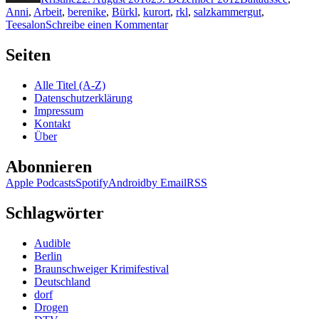
Anni
,
Arbeit
,
berenike
,
Bürkl
,
kurort
,
rkl
,
salzkammergut
,
zu
Teesalon
Schreibe einen Kommentar
KK
503:
Seiten
Anni
Bürkl
Alle Titel (A-Z)
–
Datenschutzerklärung
Ausgetanzt
Impressum
Kontakt
Über
Abonnieren
Apple Podcasts
Spotify
Android
by Email
RSS
Schlagwörter
Audible
Berlin
Braunschweiger Krimifestival
Deutschland
dorf
Drogen