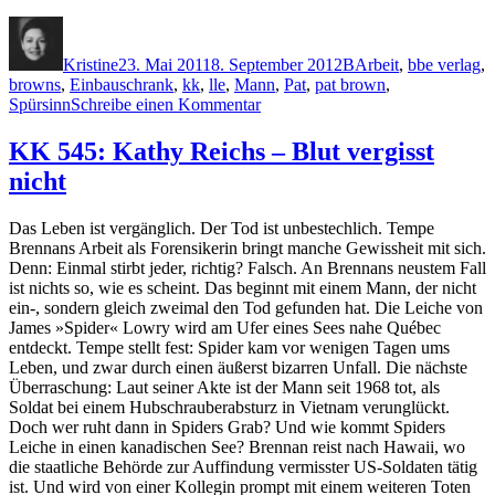
Autor
Veröffentlicht
Kategorien
Schlagwörter
am
Kristine
23. Mai 2011
8. September 2012
B
Arbeit
,
bbe verlag
,
browns
,
Einbauschrank
,
kk
,
lle
,
Mann
,
Pat
,
pat brown
,
zu
Spürsinn
Schreibe einen Kommentar
KK
679:
KK 545: Kathy Reichs – Blut vergisst
Pat
nicht
Brown
–
Ich
Das Leben ist vergänglich. Der Tod ist unbestechlich. Tempe
bin
Brennans Arbeit als Forensikerin bringt manche Gewissheit mit sich.
Profiler
Denn: Einmal stirbt jeder, richtig? Falsch. An Brennans neustem Fall
ist nichts so, wie es scheint. Das beginnt mit einem Mann, der nicht
ein-, sondern gleich zweimal den Tod gefunden hat. Die Leiche von
James »Spider« Lowry wird am Ufer eines Sees nahe Québec
entdeckt. Tempe stellt fest: Spider kam vor wenigen Tagen ums
Leben, und zwar durch einen äußerst bizarren Unfall. Die nächste
Überraschung: Laut seiner Akte ist der Mann seit 1968 tot, als
Soldat bei einem Hubschrauberabsturz in Vietnam verunglückt.
Doch wer ruht dann in Spiders Grab? Und wie kommt Spiders
Leiche in einen kanadischen See? Brennan reist nach Hawaii, wo
die staatliche Behörde zur Auffindung vermisster US-Soldaten tätig
ist. Und wird von einer Kollegin prompt mit einem weiteren Toten