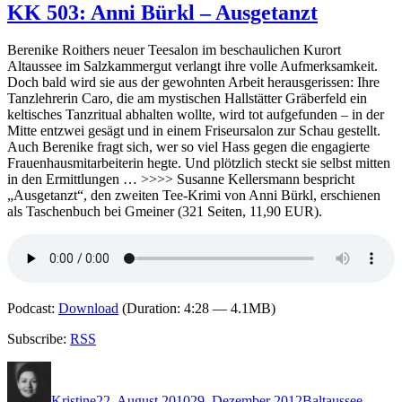
545:
KK 503: Anni Bürkl – Ausgetanzt
Kathy
Reichs
Berenike Roithers neuer Teesalon im beschaulichen Kurort
–
Altaussee im Salzkammergut verlangt ihre volle Aufmerksamkeit.
Blut
Doch bald wird sie aus der gewohnten Arbeit herausgerissen: Ihre
vergisst
Tanzlehrerin Caro, die am mystischen Hallstätter Gräberfeld ein
nicht
keltisches Tanzritual abhalten wollte, wird tot aufgefunden – in der
Mitte entzwei gesägt und in einem Friseursalon zur Schau gestellt.
Auch Berenike fragt sich, wer so viel Hass gegen die engagierte
Frauenhausmitarbeiterin hegte. Und plötzlich steckt sie selbst mitten
in den Ermittlungen … >>>> Susanne Kellersmann bespricht
„Ausgetanzt“, den zweiten Tee-Krimi von Anni Bürkl, erschienen
als Taschenbuch bei Gmeiner (321 Seiten, 11,90 EUR).
Podcast:
Download
(Duration: 4:28 — 4.1MB)
Subscribe:
RSS
Autor
Veröffentlicht
Kategorien
Schlagwörter
am
Kristine
22. August 2010
29. Dezember 2012
B
altaussee
,