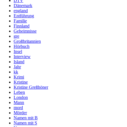
DTV
Dänemark
england
Entführung
Familie
Finnland
Geheimnisse
gre
Großbritannien
Hörbuch
Insel
Interview
Island
Jahr
kk
Krimi
Kristine
Kristine Greßhöner
Leben
London
Mann
mord
Mörder
Namen mit B
Namen mit S