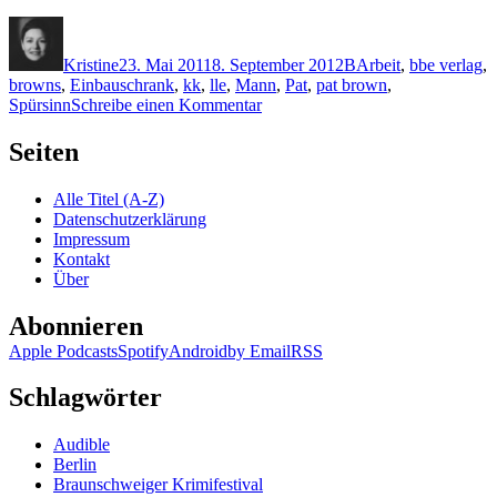
Autor
Veröffentlicht
Kategorien
Schlagwörter
am
Kristine
23. Mai 2011
8. September 2012
B
Arbeit
,
bbe verlag
,
browns
,
Einbauschrank
,
kk
,
lle
,
Mann
,
Pat
,
pat brown
,
zu
Spürsinn
Schreibe einen Kommentar
KK
679:
Seiten
Pat
Brown
Alle Titel (A-Z)
–
Datenschutzerklärung
Ich
Impressum
bin
Kontakt
Profiler
Über
Abonnieren
Apple Podcasts
Spotify
Android
by Email
RSS
Schlagwörter
Audible
Berlin
Braunschweiger Krimifestival