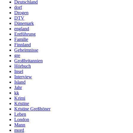
Deutschland
dorf
Drogen
DTV
Dänemark
england
Entführung
Familie
Finnland
Geheimnisse
gre
Großbritannien
Hörbuch
Insel
Interview
Island
Jahr
kk
Krimi
Kristine
Kristine Greßhöner
Leben
London
Mann
mord