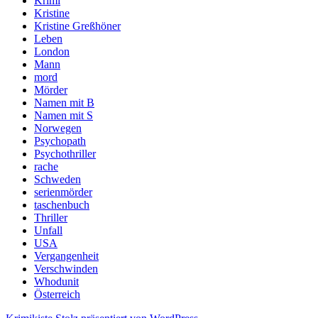
Krimi
Kristine
Kristine Greßhöner
Leben
London
Mann
mord
Mörder
Namen mit B
Namen mit S
Norwegen
Psychopath
Psychothriller
rache
Schweden
serienmörder
taschenbuch
Thriller
Unfall
USA
Vergangenheit
Verschwinden
Whodunit
Österreich