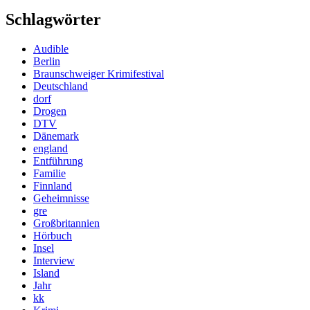
Schlagwörter
Audible
Berlin
Braunschweiger Krimifestival
Deutschland
dorf
Drogen
DTV
Dänemark
england
Entführung
Familie
Finnland
Geheimnisse
gre
Großbritannien
Hörbuch
Insel
Interview
Island
Jahr
kk