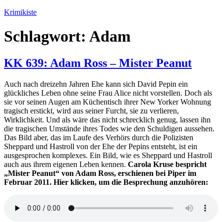
Zum
Krimikiste
Inhalt
springen
Schlagwort:
Adam
KK 639: Adam Ross – Mister Peanut
Auch nach dreizehn Jahren Ehe kann sich David Pepin ein
glückliches Leben ohne seine Frau Alice nicht vorstellen. Doch als
sie vor seinen Augen am Küchentisch ihrer New Yorker Wohnung
tragisch erstickt, wird aus seiner Furcht, sie zu verlieren,
Wirklichkeit. Und als wäre das nicht schrecklich genug, lassen ihn
die tragischen Umstände ihres Todes wie den Schuldigen aussehen.
Das Bild aber, das im Laufe des Verhörs durch die Polizisten
Sheppard und Hastroll von der Ehe der Pepins entsteht, ist ein
ausgesprochen komplexes. Ein Bild, wie es Sheppard und Hastroll
auch aus ihrem eigenen Leben kennen.
Carola Kruse bespricht
„Mister Peanut“ von Adam Ross, erschienen bei Piper im
Februar 2011. Hier klicken, um die Besprechung anzuhören: