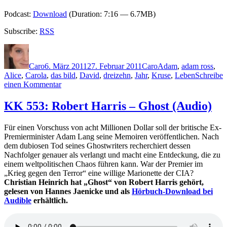
Podcast:
Download
(Duration: 7:16 — 6.7MB)
Subscribe:
RSS
Autor
Veröffentlicht
Kategorien
Schlagwörter
am
Caro
6. März 2011
27. Februar 2011
Caro
Adam
,
adam ross
,
Alice
,
Carola
,
das bild
,
David
,
dreizehn
,
Jahr
,
Kruse
,
Leben
Schreibe
zu
einen Kommentar
KK
639:
KK 553: Robert Harris – Ghost (Audio)
Adam
Ross
Für einen Vorschuss von acht Millionen Dollar soll der britische Ex-
–
Premierminister Adam Lang seine Memoiren veröffentlichen. Nach
Mister
dem dubiosen Tod seines Ghostwriters recherchiert dessen
Peanut
Nachfolger genauer als verlangt und macht eine Entdeckung, die zu
einem weltpolitischen Chaos führen kann. War der Premier im
„Krieg gegen den Terror“ eine willige Marionette der CIA?
Christian Heinrich hat „Ghost“ von Robert Harris gehört,
gelesen von Hannes Jaenicke und als
Hörbuch-Download bei
Audible
erhältlich.