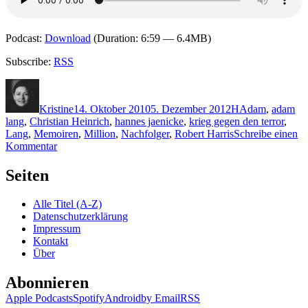
Podcast:
Download
(Duration: 6:59 — 6.4MB)
Subscribe:
RSS
Autor
Veröffentlicht
Kategorien
Schlagwörter
am
Kristine
14. Oktober 2010
5. Dezember 2012
H
Adam
,
adam
lang
,
Christian Heinrich
,
hannes jaenicke
,
krieg gegen den terror
,
Lang
,
Memoiren
,
Million
,
Nachfolger
,
Robert Harris
Schreibe einen
zu
Kommentar
KK
553:
Seiten
Robert
Harris
Alle Titel (A-Z)
–
Datenschutzerklärung
Ghost
Impressum
(Audio)
Kontakt
Über
Abonnieren
Apple Podcasts
Spotify
Android
by Email
RSS