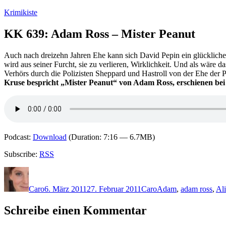
Zum
Krimikiste
Inhalt
springen
KK 639: Adam Ross – Mister Peanut
Auch nach dreizehn Jahren Ehe kann sich David Pepin ein glückliches
wird aus seiner Furcht, sie zu verlieren, Wirklichkeit. Und als wäre 
Verhörs durch die Polizisten Sheppard und Hastroll von der Ehe der 
Kruse bespricht „Mister Peanut“ von Adam Ross, erschienen bei
Podcast:
Download
(Duration: 7:16 — 6.7MB)
Subscribe:
RSS
Autor
Veröffentlicht
Kategorien
Schlagwörter
am
Caro
6. März 2011
27. Februar 2011
Caro
Adam
,
adam ross
,
Al
Schreibe einen Kommentar