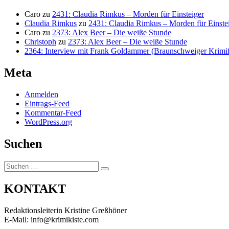
Caro
zu
2431: Claudia Rimkus – Morden für Einsteiger
Claudia Rimkus
zu
2431: Claudia Rimkus – Morden für Einste
Caro
zu
2373: Alex Beer – Die weiße Stunde
Christoph
zu
2373: Alex Beer – Die weiße Stunde
2364: Interview mit Frank Goldammer (Braunschweiger Krimife
Meta
Anmelden
Eintrags-Feed
Kommentar-Feed
WordPress.org
Suchen
Suchen
Suchen
nach:
KONTAKT
Redaktionsleiterin Kristine Greßhöner
E-Mail: info@krimikiste.com