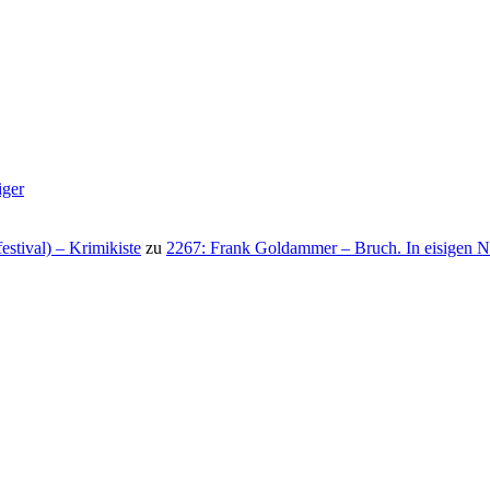
iger
stival) – Krimikiste
zu
2267: Frank Goldammer – Bruch. In eisigen N