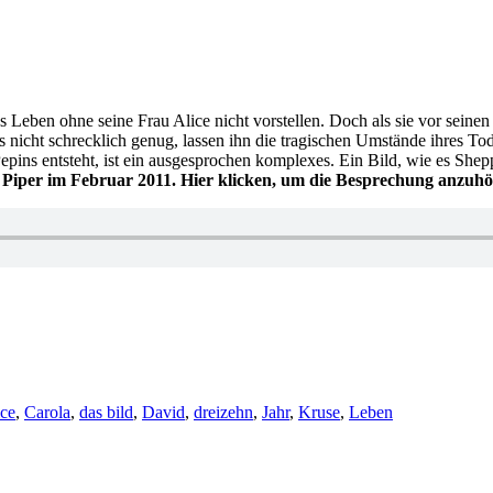
 Leben ohne seine Frau Alice nicht vorstellen. Doch als sie vor sein
das nicht schrecklich genug, lassen ihn die tragischen Umstände ihres 
Pepins entsteht, ist ein ausgesprochen komplexes. Ein Bild, wie es Sh
 Piper im Februar 2011. Hier klicken, um die Besprechung anzuhö
ice
,
Carola
,
das bild
,
David
,
dreizehn
,
Jahr
,
Kruse
,
Leben