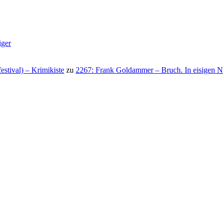
iger
stival) – Krimikiste
zu
2267: Frank Goldammer – Bruch. In eisigen N