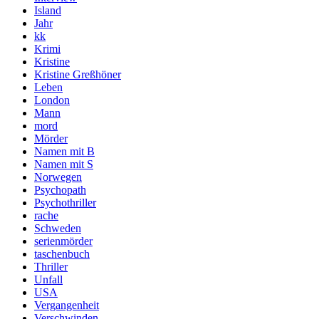
Island
Jahr
kk
Krimi
Kristine
Kristine Greßhöner
Leben
London
Mann
mord
Mörder
Namen mit B
Namen mit S
Norwegen
Psychopath
Psychothriller
rache
Schweden
serienmörder
taschenbuch
Thriller
Unfall
USA
Vergangenheit
Verschwinden