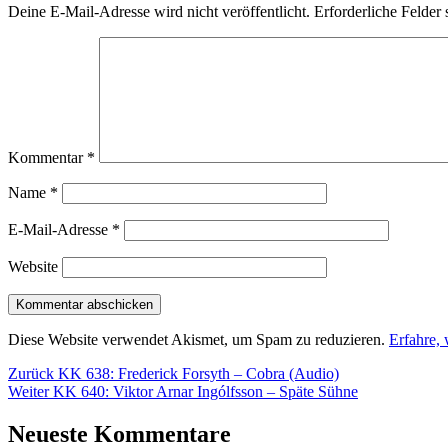
Deine E-Mail-Adresse wird nicht veröffentlicht.
Erforderliche Felder 
Kommentar
*
Name
*
E-Mail-Adresse
*
Website
Diese Website verwendet Akismet, um Spam zu reduzieren.
Erfahre,
Beitragsnavigation
Vorheriger
Zurück
KK 638: Frederick Forsyth – Cobra (Audio)
Nächster
Beitrag:
Weiter
KK 640: Viktor Arnar Ingólfsson – Späte Sühne
Beitrag:
Neueste Kommentare