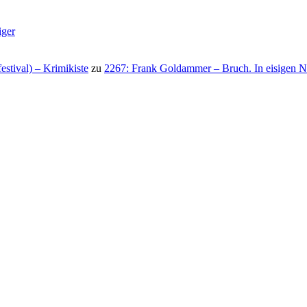
iger
stival) – Krimikiste
zu
2267: Frank Goldammer – Bruch. In eisigen N