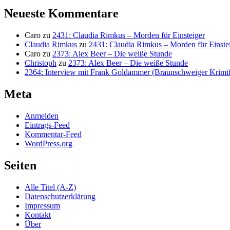
Neueste Kommentare
Caro
zu
2431: Claudia Rimkus – Morden für Einsteiger
Claudia Rimkus
zu
2431: Claudia Rimkus – Morden für Einste
Caro
zu
2373: Alex Beer – Die weiße Stunde
Christoph
zu
2373: Alex Beer – Die weiße Stunde
2364: Interview mit Frank Goldammer (Braunschweiger Krimife
Meta
Anmelden
Eintrags-Feed
Kommentar-Feed
WordPress.org
Seiten
Alle Titel (A-Z)
Datenschutzerklärung
Impressum
Kontakt
Über