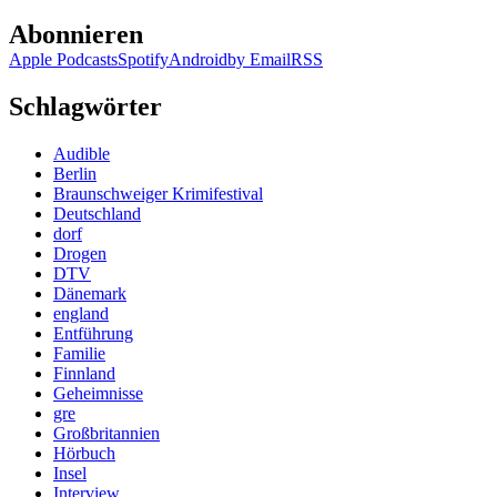
Abonnieren
Apple Podcasts
Spotify
Android
by Email
RSS
Schlagwörter
Audible
Berlin
Braunschweiger Krimifestival
Deutschland
dorf
Drogen
DTV
Dänemark
england
Entführung
Familie
Finnland
Geheimnisse
gre
Großbritannien
Hörbuch
Insel
Interview