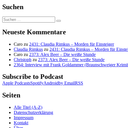
Suchen
Suchen
Suchen
nach:
Neueste Kommentare
Caro
zu
2431: Claudia Rimkus – Morden für Einsteiger
Claudia Rimkus
zu
2431: Claudia Rimkus – Morden für Einste
Caro
zu
2373: Alex Beer – Die weiße Stunde
Christoph
zu
2373: Alex Beer – Die weiße Stunde
2364: Interview mit Frank Goldammer (Braunschweiger Krimife
Subscribe to Podcast
Apple Podcasts
Spotify
Android
by Email
RSS
Seiten
Alle Titel (A-Z)
Datenschutzerklärung
Impressum
Kontakt
Über