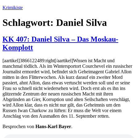
Zum
Krimikiste
Inhalt
springen
Schlagwort:
Daniel Silva
KK 407: Daniel Silva – Das Moskau-
Komplott
[aartikel]3866122489:right[/aartikel]Wissen ist Macht und
manchmal tödlich. Als im Wintersportort Courchevel ein russischer
Journalist ermordet wird, befindet sich Geheimagent Gabriel Allon
mitten in den Flitterwochen. Als kurz darauf ein zweiter Mord
passiert, ahnt Allon, dass etwas vertuscht werden soll und er seine
Frau so schnell nicht wiedersehen wird. Doch erst als es ihn ins
glitzernde Zentrum der neuen russischen Macht mit ihren
Abgründen an Gier, Korruption und alten Seilschaften verschlägt,
wird Allon klar, dass es nicht nur gilt, das Geheimnis um den
Russen Iwan Charkow zu lüften: Er muss die Welt vor einem
Anschlag von den Ausmaßen des 11. September retten.
Besprochen von
Hans-Karl Bayer
.