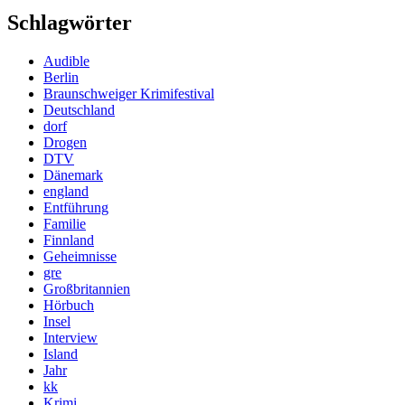
Schlagwörter
Audible
Berlin
Braunschweiger Krimifestival
Deutschland
dorf
Drogen
DTV
Dänemark
england
Entführung
Familie
Finnland
Geheimnisse
gre
Großbritannien
Hörbuch
Insel
Interview
Island
Jahr
kk
Krimi