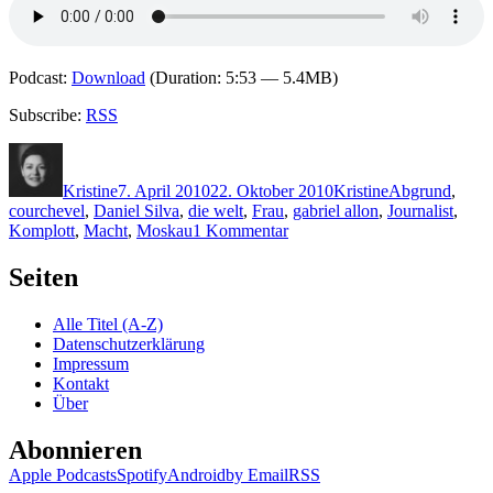
Podcast:
Download
(Duration: 5:53 — 5.4MB)
Subscribe:
RSS
Autor
Veröffentlicht
Kategorien
Schlagwörter
am
Kristine
7. April 2010
22. Oktober 2010
Kristine
Abgrund
,
courchevel
,
Daniel Silva
,
die welt
,
Frau
,
gabriel allon
,
Journalist
,
zu
Komplott
,
Macht
,
Moskau
1 Kommentar
KK
407:
Seiten
Daniel
Silva
Alle Titel (A-Z)
–
Datenschutzerklärung
Das
Impressum
Moskau-
Kontakt
Komplott
Über
Abonnieren
Apple Podcasts
Spotify
Android
by Email
RSS