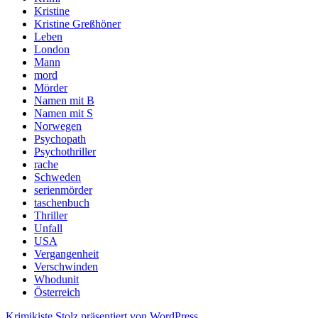
Kristine
Kristine Greßhöner
Leben
London
Mann
mord
Mörder
Namen mit B
Namen mit S
Norwegen
Psychopath
Psychothriller
rache
Schweden
serienmörder
taschenbuch
Thriller
Unfall
USA
Vergangenheit
Verschwinden
Whodunit
Österreich
Krimikiste
Stolz präsentiert von WordPress