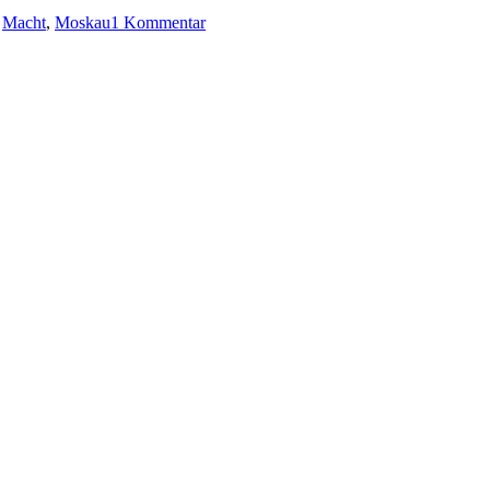
KK
,
Macht
,
Moskau
1 Kommentar
407:
Daniel
Silva
–
Das
Moskau-
Komplott