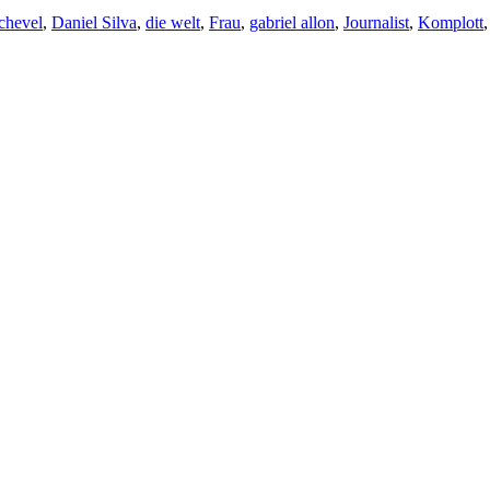
chevel
,
Daniel Silva
,
die welt
,
Frau
,
gabriel allon
,
Journalist
,
Komplott