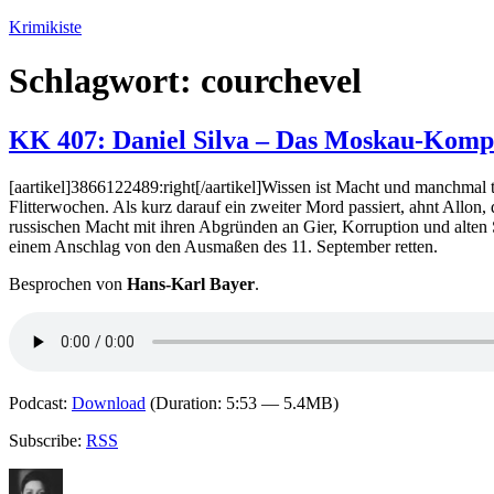
Zum
Krimikiste
Inhalt
springen
Schlagwort:
courchevel
KK 407: Daniel Silva – Das Moskau-Komp
[aartikel]3866122489:right[/aartikel]Wissen ist Macht und manchmal t
Flitterwochen. Als kurz darauf ein zweiter Mord passiert, ahnt Allon,
russischen Macht mit ihren Abgründen an Gier, Korruption und alten S
einem Anschlag von den Ausmaßen des 11. September retten.
Besprochen von
Hans-Karl Bayer
.
Podcast:
Download
(Duration: 5:53 — 5.4MB)
Subscribe:
RSS
Autor
Veröffentlicht
Kategorien
Schlagwörter