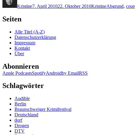
am
Kristine
7. April 2010
22. Oktober 2010
Kristine
Abgrund
,
cour
Seiten
Alle Titel (A-Z)
Datenschutzerklärung
Impressum
Kontakt
Über
Abonnieren
Apple Podcasts
Spotify
Android
by Email
RSS
Schlagwörter
Audible
Berlin
Braunschweiger Krimifestival
Deutschland
dorf
Drogen
DTV