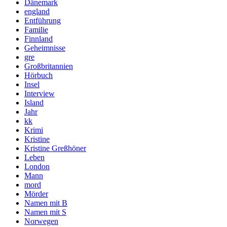
Dänemark
england
Entführung
Familie
Finnland
Geheimnisse
gre
Großbritannien
Hörbuch
Insel
Interview
Island
Jahr
kk
Krimi
Kristine
Kristine Greßhöner
Leben
London
Mann
mord
Mörder
Namen mit B
Namen mit S
Norwegen