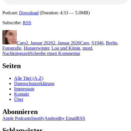
Podcast:
Download
(Duration: 4:33 — 5.0MB)
Subscribe:
RSS
Autor
Veröffentlicht
Kategorien
Schlagwörter
am
Caro
2. Januar 2026
2. Januar 2026
Caro
,
S
1946
,
Berlin
,
Fotografie
,
Hungerwinter
,
Lou und König
,
mord
,
zu
Nachkriegszeit
Schreibe einen Kommentar
2443:
Anne
Seiten
Stern
–
Alle Titel (A-Z)
Die
Datenschutzerklärung
weiße
Impressum
Nacht
Kontakt
Über
Abonnieren
Apple Podcasts
Spotify
Android
by Email
RSS
Schlagwörter