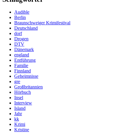
Audible
Berlin
Braunschweiger Krimifestival
Deutschland
dorf
Drogen
DTV
Dänemark
england
Entführung
Familie
Finnland
Geheimnisse
gre
Großbritannien
Hörbuch
Insel
Interview
Island
Jahr
kk
Krimi
Kristine