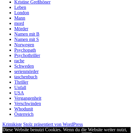
Kristine Greßhöner
Leben
London
Mann
mord
Mörder
Namen mit B
Namen mit S
Norwegen
Psychopath
Psychothriller
rache
Schweden
serienmörder
taschenbuch
Thriller
Unfall
USA
Vergangenheit
Verschwinden
Whodunit
Österreich
Krimikiste
Stolz präsentiert von WordPress
Diese Website benutzt Cookies. Wenn du die Website weiter nutzt,