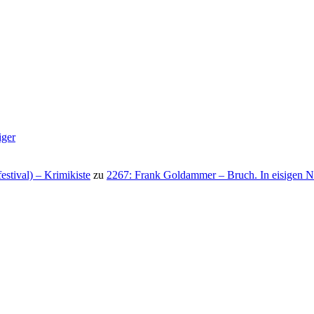
iger
stival) – Krimikiste
zu
2267: Frank Goldammer – Bruch. In eisigen N