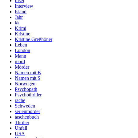
Insel
Interview
Island
Jahr
kk
Krimi
Kristine
Kristine Greßhöner
Leben
London
Mann
mord
Mörder
Namen mit B
Namen mit S
Norwegen
Psychopath
Psychothriller
rache
Schweden
serienmörder
taschenbuch
Thriller
Unfall
USA