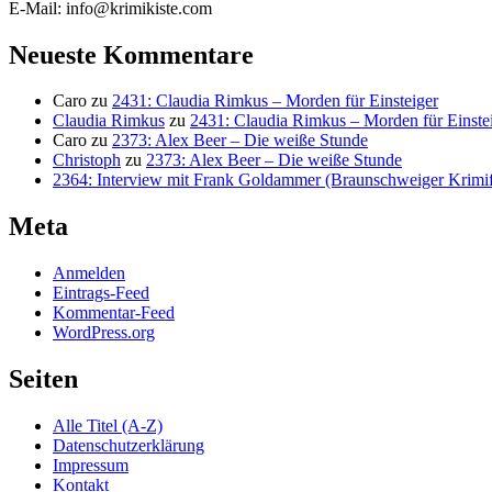
E-Mail: info@krimikiste.com
Neueste Kommentare
Caro
zu
2431: Claudia Rimkus – Morden für Einsteiger
Claudia Rimkus
zu
2431: Claudia Rimkus – Morden für Einste
Caro
zu
2373: Alex Beer – Die weiße Stunde
Christoph
zu
2373: Alex Beer – Die weiße Stunde
2364: Interview mit Frank Goldammer (Braunschweiger Krimife
Meta
Anmelden
Eintrags-Feed
Kommentar-Feed
WordPress.org
Seiten
Alle Titel (A-Z)
Datenschutzerklärung
Impressum
Kontakt