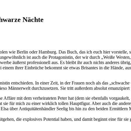
chwarze Nächte
olen wie Berlin oder Hamburg. Das Buch, das ich euch hier vorstelle, 
 ungewöhnlich ist auch die Protagonistin, der wir durch „Weiße Westen
erbe äußerst professionell aus. Es bleibt ihr auch nichts anderes übri
i einem ihrer Einbrüche bekommt sie etwas Brisantes in die Hände, au
istin entschieden. In einer Zeit, in der Frauen noch als das „schwach
wieso Männerwelt durchzusetzen. Sie tritt außerdem absolut emanzipiert
 Affäre mit dem verheirateten Peter hat (dem sie ebenfalls vorgaukelt,
sie für mich zu einer wirklich tollen Hauptfigur. Aber auch die anderen
Elsa über Antiquitätenhändler Seelig bis hin zu den beiden Ermittler
itgehen, die explosives Potential haben, und damit beginnt eine für sie