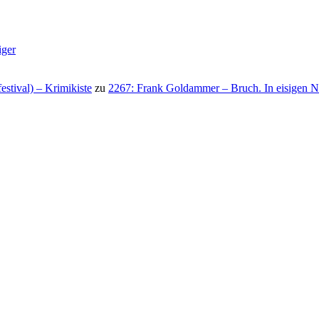
iger
stival) – Krimikiste
zu
2267: Frank Goldammer – Bruch. In eisigen N