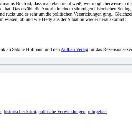
fmanns Buch ist, dass man eben nicht weiß, wer möglicherweise in die A
 hat. Das erzählt die Autorin in einem stimmigen historischen Setting
nd rückt und es sehr um die politischen Verstrickungen ging.. Gleichze
 man wissen, ob und wie Hedy aus der Situation wieder herauskommt!
Dank an Sabine Hofmann und den
Aufbau Verlag
für das Rezensionsexe
n
,
historischer krimi
,
politische Verwicklungen
,
ruhrgebiet