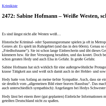
Zum
Krimikiste
Inhalt
springen
2472: Sabine Hofmann – Weiße Westen, s
Es sind längst nicht alle Westen weiß…
Historische Kriminal- oder Spannungsromane spielen ja oft in Metrop
Genres ab: Es spielt im Ruhrgebiet (und das in den 60ern). Genau so
„Friedhofsname“). Sie ist schon lange Einbrecherin und übt dieses Gew
kümmern bzw. für ihre Versorgung bezahlen, und das kostet. Doch be
schon geraten Hedy und auch Elsa in Gefahr. In große Gefahr.
Sabine Hofmann hat sich wirklich für eine außergewöhnliche Protagon
krasse Tätigkeit aus und weiß sich damit auch in der Hehler- und so
Hedy hatte von Anfang an meine tiefste Sympathie. Auch, dass sie eine
sie deutlich vom „allgemeinen Bild einer braven Hausfrau“. Das macht 
auch unterschiedlich sympathisch): Angefangen bei Hedys Schwester 
Hedy lässt bei einem ihrer (gut geplanten) Einbrüche Informationen m
geteilten Deutschland nicht zu spaßen.