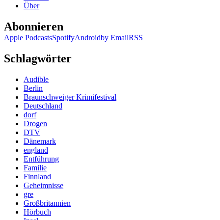
Über
Abonnieren
Apple Podcasts
Spotify
Android
by Email
RSS
Schlagwörter
Audible
Berlin
Braunschweiger Krimifestival
Deutschland
dorf
Drogen
DTV
Dänemark
england
Entführung
Familie
Finnland
Geheimnisse
gre
Großbritannien
Hörbuch