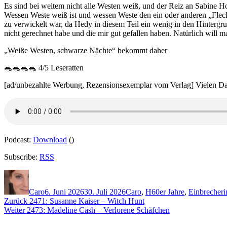
Es sind bei weitem nicht alle Westen weiß, und der Reiz an Sabine Ho
Wessen Weste weiß ist und wessen Weste den ein oder anderen „Fleck“
zu verwickelt war, da Hedy in diesem Teil ein wenig in den Hintergru
nicht gerechnet habe und die mir gut gefallen haben. Natürlich will
„Weiße Westen, schwarze Nächte“ bekommt daher
🐀🐀🐀🐀 4/5 Leseratten
[ad/unbezahlte Werbung, Rezensionsexemplar vom Verlag] Vielen 
Podcast:
Download
()
Subscribe:
RSS
Autor
Veröffentlicht
Kategorien
Schlagwörter
am
Caro
6. Juni 2026
30. Juli 2026
Caro
,
H
60er Jahre
,
Einbrecheri
Beitragsnavigation
Vorheriger
Zurück
2471: Susanne Kaiser – Witch Hunt
Nächster
Beitrag:
Weiter
2473: Madeline Cash – Verlorene Schäfchen
Beitrag: