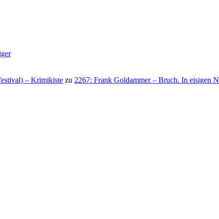
iger
stival) – Krimikiste
zu
2267: Frank Goldammer – Bruch. In eisigen N