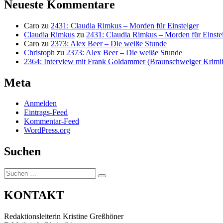
Neueste Kommentare
Caro
zu
2431: Claudia Rimkus – Morden für Einsteiger
Claudia Rimkus
zu
2431: Claudia Rimkus – Morden für Einste
Caro
zu
2373: Alex Beer – Die weiße Stunde
Christoph
zu
2373: Alex Beer – Die weiße Stunde
2364: Interview mit Frank Goldammer (Braunschweiger Krimife
Meta
Anmelden
Eintrags-Feed
Kommentar-Feed
WordPress.org
Suchen
Suchen
Suchen
nach:
KONTAKT
Redaktionsleiterin Kristine Greßhöner