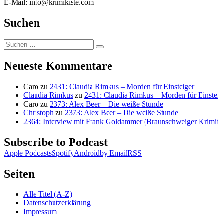
E-Mail: info@krimikiste.com
Suchen
Suchen
Suchen
nach:
Neueste Kommentare
Caro
zu
2431: Claudia Rimkus – Morden für Einsteiger
Claudia Rimkus
zu
2431: Claudia Rimkus – Morden für Einste
Caro
zu
2373: Alex Beer – Die weiße Stunde
Christoph
zu
2373: Alex Beer – Die weiße Stunde
2364: Interview mit Frank Goldammer (Braunschweiger Krimife
Subscribe to Podcast
Apple Podcasts
Spotify
Android
by Email
RSS
Seiten
Alle Titel (A-Z)
Datenschutzerklärung
Impressum