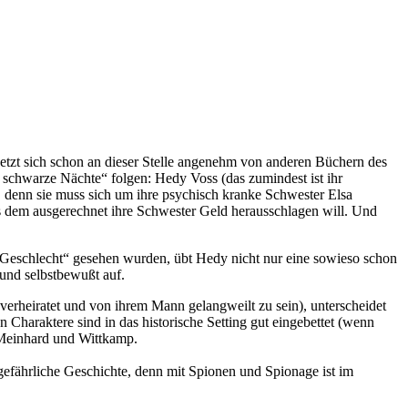
setzt sich schon an dieser Stelle angenehm von anderen Büchern des
, schwarze Nächte“ folgen: Hedy Voss (das zumindest ist ihr
g, denn sie muss sich um ihre psychisch kranke Schwester Elsa
s dem ausgerechnet ihre Schwester Geld herausschlagen will. Und
e Geschlecht“ gesehen wurden, übt Hedy nicht nur eine sowieso schon
 und selbstbewußt auf.
 verheiratet und von ihrem Mann gelangweilt zu sein), unterscheidet
 Charaktere sind in das historische Setting gut eingebettet (wenn
n Meinhard und Wittkamp.
 gefährliche Geschichte, denn mit Spionen und Spionage ist im