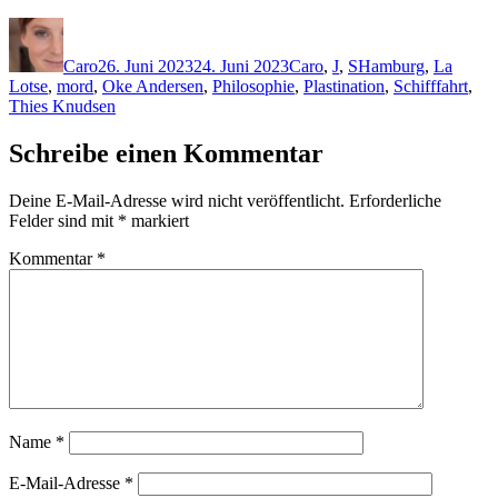
Autor
Veröffentlicht
Kategorien
Schlagwörter
am
Caro
26. Juni 2023
24. Juni 2023
Caro
,
J
,
S
Hamburg
,
La
Lotse
,
mord
,
Oke Andersen
,
Philosophie
,
Plastination
,
Schifffahrt
,
Thies Knudsen
Schreibe einen Kommentar
Deine E-Mail-Adresse wird nicht veröffentlicht.
Erforderliche
Felder sind mit
*
markiert
Kommentar
*
Name
*
E-Mail-Adresse
*