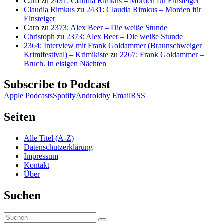
Caro
zu
2431: Claudia Rimkus – Morden für Einsteiger
Claudia Rimkus
zu
2431: Claudia Rimkus – Morden für
Einsteiger
Caro
zu
2373: Alex Beer – Die weiße Stunde
Christoph
zu
2373: Alex Beer – Die weiße Stunde
2364: Interview mit Frank Goldammer (Braunschweiger
Krimifestival) – Krimikiste
zu
2267: Frank Goldammer –
Bruch. In eisigen Nächten
Subscribe to Podcast
Apple Podcasts
Spotify
Android
by Email
RSS
Seiten
Alle Titel (A-Z)
Datenschutzerklärung
Impressum
Kontakt
Über
Suchen
Suchen
Suchen