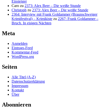
Einsteiger
Caro
zu
2373: Alex Beer – Die weiße Stunde
Christoph
zu
2373: Alex Beer – Die weiße Stunde
2364: Interview mit Frank Goldammer (Braunschweiger
Krimifestival) – Krimikiste
zu
2267: Frank Goldammer –
Bruch. In eisigen Nächten
Meta
Anmelden
Eintrags-Feed
Kommentar-Feed
WordPress.org
Seiten
Alle Titel (A-Z)
Datenschutzerklärung
Impressum
Kontakt
Über
Abonnieren