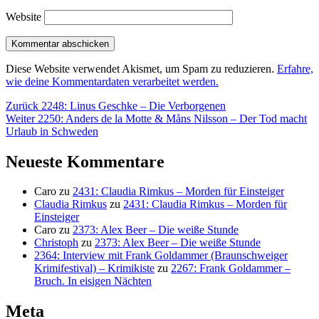
Website
Diese Website verwendet Akismet, um Spam zu reduzieren.
Erfahre,
wie deine Kommentardaten verarbeitet werden.
Beitragsnavigation
Vorheriger
Zurück
2248: Linus Geschke – Die Verborgenen
Nächster
Beitrag:
Weiter
2250: Anders de la Motte & Måns Nilsson – Der Tod macht
Beitrag:
Urlaub in Schweden
Neueste Kommentare
Caro
zu
2431: Claudia Rimkus – Morden für Einsteiger
Claudia Rimkus
zu
2431: Claudia Rimkus – Morden für
Einsteiger
Caro
zu
2373: Alex Beer – Die weiße Stunde
Christoph
zu
2373: Alex Beer – Die weiße Stunde
2364: Interview mit Frank Goldammer (Braunschweiger
Krimifestival) – Krimikiste
zu
2267: Frank Goldammer –
Bruch. In eisigen Nächten
Meta