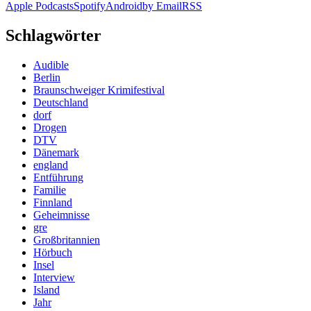
Apple Podcasts
Spotify
Android
by Email
RSS
Schlagwörter
Audible
Berlin
Braunschweiger Krimifestival
Deutschland
dorf
Drogen
DTV
Dänemark
england
Entführung
Familie
Finnland
Geheimnisse
gre
Großbritannien
Hörbuch
Insel
Interview
Island
Jahr