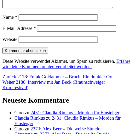
Name
*
E-Mail-Adresse
*
Website
Diese Website verwendet Akismet, um Spam zu reduzieren.
Erfahre,
wie deine Kommentardaten verarbeitet werden.
Beitragsnavigation
Vorheriger
Zurück
2178: Frank Goldammer – Bruch. Ein dunkler Ort
Nächster
Beitrag:
Weiter
2180: Interview mit Jan Beck (Braunschweiger
Beitrag:
Krimifestival)
Neueste Kommentare
Caro
zu
2431: Claudia Rimkus – Morden für Einsteiger
Claudia Rimkus
zu
2431: Claudia Rimkus – Morden für
Einsteiger
Caro
zu
2373: Alex Beer – Die weiße Stunde