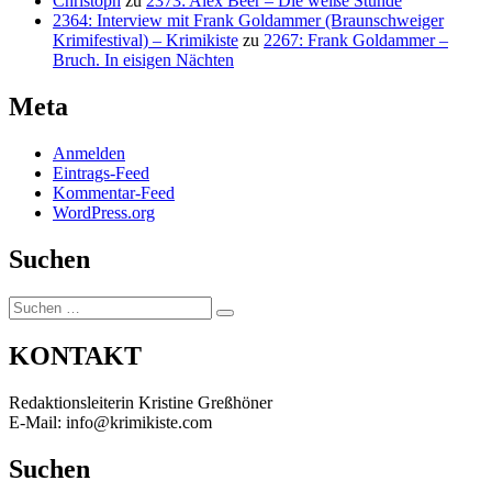
Christoph
zu
2373: Alex Beer – Die weiße Stunde
2364: Interview mit Frank Goldammer (Braunschweiger
Krimifestival) – Krimikiste
zu
2267: Frank Goldammer –
Bruch. In eisigen Nächten
Meta
Anmelden
Eintrags-Feed
Kommentar-Feed
WordPress.org
Suchen
Suchen
Suchen
nach:
KONTAKT
Redaktionsleiterin Kristine Greßhöner
E-Mail: info@krimikiste.com
Suchen