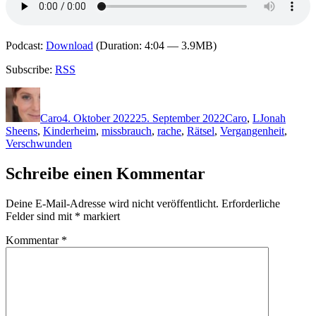
Podcast:
Download
(Duration: 4:04 — 3.9MB)
Subscribe:
RSS
Autor
Veröffentlicht
Kategorien
Schlagwörte
am
Caro
4. Oktober 2022
25. September 2022
Caro
,
L
Jonah
Sheens
,
Kinderheim
,
missbrauch
,
rache
,
Rätsel
,
Vergangenheit
,
Verschwunden
Schreibe einen Kommentar
Deine E-Mail-Adresse wird nicht veröffentlicht.
Erforderliche
Felder sind mit
*
markiert
Kommentar
*