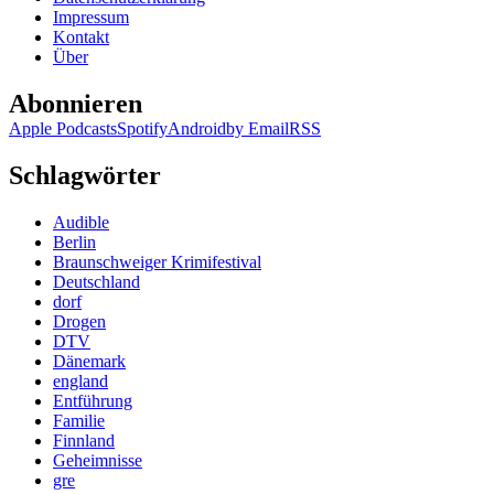
Impressum
Kontakt
Über
Abonnieren
Apple Podcasts
Spotify
Android
by Email
RSS
Schlagwörter
Audible
Berlin
Braunschweiger Krimifestival
Deutschland
dorf
Drogen
DTV
Dänemark
england
Entführung
Familie
Finnland
Geheimnisse
gre