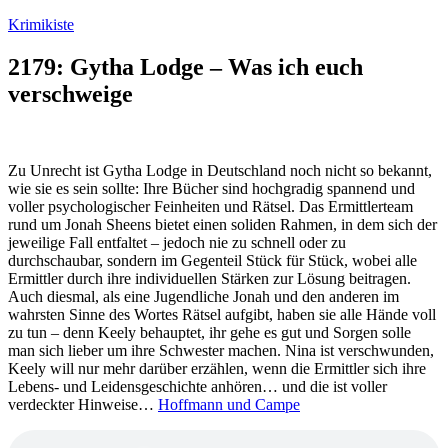
Zum
Krimikiste
Inhalt
springen
2179: Gytha Lodge – Was ich euch
verschweige
Zu Unrecht ist Gytha Lodge in Deutschland noch nicht so bekannt,
wie sie es sein sollte: Ihre Bücher sind hochgradig spannend und
voller psychologischer Feinheiten und Rätsel. Das Ermittlerteam
rund um Jonah Sheens bietet einen soliden Rahmen, in dem sich der
jeweilige Fall entfaltet – jedoch nie zu schnell oder zu
durchschaubar, sondern im Gegenteil Stück für Stück, wobei alle
Ermittler durch ihre individuellen Stärken zur Lösung beitragen.
Auch diesmal, als eine Jugendliche Jonah und den anderen im
wahrsten Sinne des Wortes Rätsel aufgibt, haben sie alle Hände voll
zu tun – denn Keely behauptet, ihr gehe es gut und Sorgen solle
man sich lieber um ihre Schwester machen. Nina ist verschwunden,
Keely will nur mehr darüber erzählen, wenn die Ermittler sich ihre
Lebens- und Leidensgeschichte anhören… und die ist voller
verdeckter Hinweise…
Hoffmann und Campe