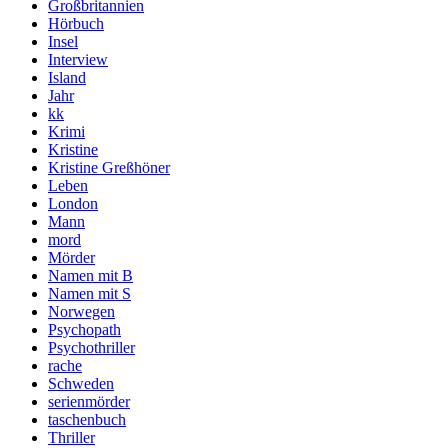
Großbritannien
Hörbuch
Insel
Interview
Island
Jahr
kk
Krimi
Kristine
Kristine Greßhöner
Leben
London
Mann
mord
Mörder
Namen mit B
Namen mit S
Norwegen
Psychopath
Psychothriller
rache
Schweden
serienmörder
taschenbuch
Thriller