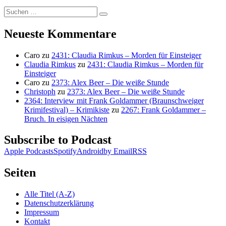
Suchen
Suchen
nach:
Neueste Kommentare
Caro
zu
2431: Claudia Rimkus – Morden für Einsteiger
Claudia Rimkus
zu
2431: Claudia Rimkus – Morden für
Einsteiger
Caro
zu
2373: Alex Beer – Die weiße Stunde
Christoph
zu
2373: Alex Beer – Die weiße Stunde
2364: Interview mit Frank Goldammer (Braunschweiger
Krimifestival) – Krimikiste
zu
2267: Frank Goldammer –
Bruch. In eisigen Nächten
Subscribe to Podcast
Apple Podcasts
Spotify
Android
by Email
RSS
Seiten
Alle Titel (A-Z)
Datenschutzerklärung
Impressum
Kontakt