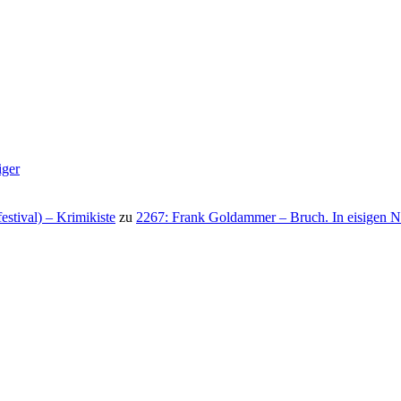
iger
stival) – Krimikiste
zu
2267: Frank Goldammer – Bruch. In eisigen N