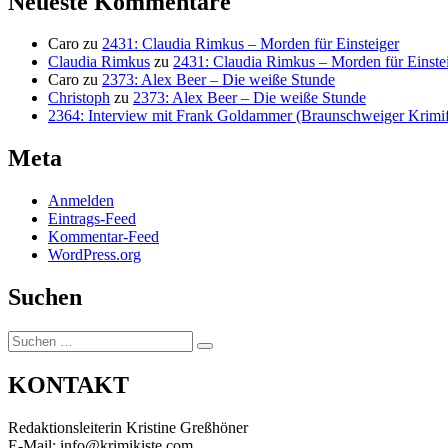
Neueste Kommentare
Caro
zu
2431: Claudia Rimkus – Morden für Einsteiger
Claudia Rimkus
zu
2431: Claudia Rimkus – Morden für Einste
Caro
zu
2373: Alex Beer – Die weiße Stunde
Christoph
zu
2373: Alex Beer – Die weiße Stunde
2364: Interview mit Frank Goldammer (Braunschweiger Krimife
Meta
Anmelden
Eintrags-Feed
Kommentar-Feed
WordPress.org
Suchen
Suchen
Suchen
nach:
KONTAKT
Redaktionsleiterin Kristine Greßhöner
E-Mail: info@krimikiste.com