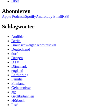
Über
Abonnieren
Apple Podcasts
Spotify
Android
by Email
RSS
Schlagwörter
Audible
Berlin
Braunschweiger Krimifestival
Deutschland
dorf
Drogen
DTV
Dänemark
england
Entführung
Familie
Finnland
Geheimnisse
gre
Großbritannien
Hörbuch
Insel