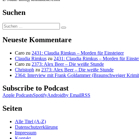
Suchen
Suchen
Suchen
nach:
Neueste Kommentare
Caro
zu
2431: Claudia Rimkus – Morden für Einsteiger
Claudia Rimkus
zu
2431: Claudia Rimkus – Morden für Einste
Caro
zu
2373: Alex Beer – Die weiße Stunde
Christoph
zu
2373: Alex Beer – Die weiße Stunde
2364: Interview mit Frank Goldammer (Braunschweiger Krimife
Subscribe to Podcast
Apple Podcasts
Spotify
Android
by Email
RSS
Seiten
Alle Titel (A-Z)
Datenschutzerklärung
Impressum
Kontakt