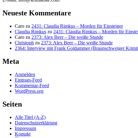
Neueste Kommentare
Caro
zu
2431: Claudia Rimkus – Morden für Einsteiger
Claudia Rimkus
zu
2431: Claudia Rimkus – Morden für Einste
Caro
zu
2373: Alex Beer – Die weiße Stunde
Christoph
zu
2373: Alex Beer – Die weiße Stunde
2364: Interview mit Frank Goldammer (Braunschweiger Krimife
Meta
Anmelden
Eintrags-Feed
Kommentar-Feed
WordPress.org
Seiten
Alle Titel (A-Z)
Datenschutzerklärung
Impressum
Kontakt