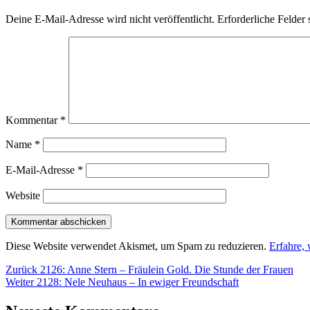
Deine E-Mail-Adresse wird nicht veröffentlicht.
Erforderliche Felder 
Kommentar
*
Name
*
E-Mail-Adresse
*
Website
Diese Website verwendet Akismet, um Spam zu reduzieren.
Erfahre,
Beitragsnavigation
Vorheriger
Zurück
2126: Anne Stern – Fräulein Gold. Die Stunde der Frauen
Nächster
Beitrag:
Weiter
2128: Nele Neuhaus – In ewiger Freundschaft
Beitrag: