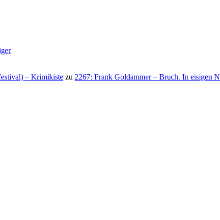
iger
stival) – Krimikiste
zu
2267: Frank Goldammer – Bruch. In eisigen N