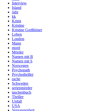
Interview
Island
Jahr
kk
Krimi
Kristine
Kristine Greßhöner
Leben
London
Mann
mord
Mörder
Namen mit B
Namen mit S
Norwegen
Psychopath
Psychothriller
rache
Schweden
serienmörder
taschenbuch
Thriller
Unfall
USA
Vergangenheit