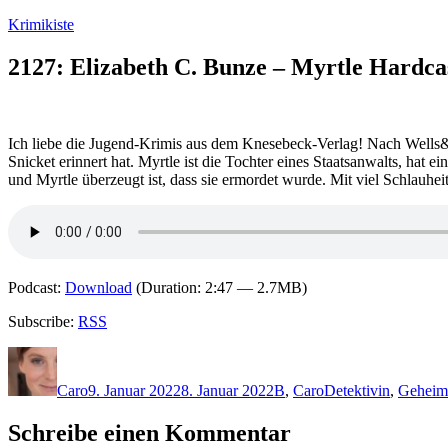
Zum
Krimikiste
Inhalt
springen
2127: Elizabeth C. Bunze – Myrtle Hardc
Ich liebe die Jugend-Krimis aus dem Knesebeck-Verlag! Nach Wells&
Snicket erinnert hat. Myrtle ist die Tochter eines Staatsanwalts, hat 
und Myrtle überzeugt ist, dass sie ermordet wurde. Mit viel Schlauhei
Podcast:
Download
(Duration: 2:47 — 2.7MB)
Subscribe:
RSS
Autor
Veröffentlicht
Kategorien
Schlagwörter
am
Caro
9. Januar 2022
8. Januar 2022
B
,
Caro
Detektivin
,
Geheim
Schreibe einen Kommentar