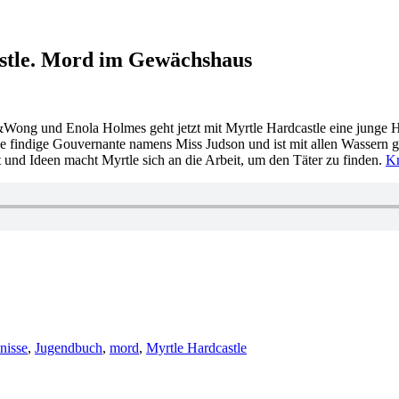
astle. Mord im Gewächshaus
Wong und Enola Holmes geht jetzt mit Myrtle Hardcastle eine junge H
eine findige Gouvernante namens Miss Judson und ist mit allen Wassern g
t und Ideen macht Myrtle sich an die Arbeit, um den Täter zu finden.
K
nisse
,
Jugendbuch
,
mord
,
Myrtle Hardcastle