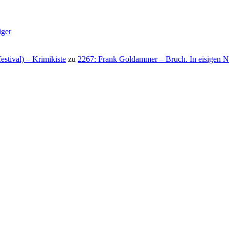
iger
stival) – Krimikiste
zu
2267: Frank Goldammer – Bruch. In eisigen N