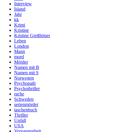
Interview
Island
Jahr
kk
Krimi
Kristine
Kristine Greßhöner
Leben
London
Mann
mord
Mörder
Namen mit B
Namen mit S
Norwegen
Psychopath
Psychothriller
rache
Schweden
serienmörder
taschenbuch
Thriller
Unfall
USA
Vergangenheit