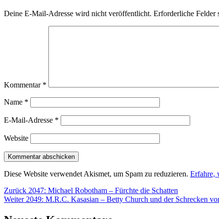
Deine E-Mail-Adresse wird nicht veröffentlicht.
Erforderliche Felder 
Kommentar
*
Name
*
E-Mail-Adresse
*
Website
Diese Website verwendet Akismet, um Spam zu reduzieren.
Erfahre,
Beitragsnavigation
Vorheriger
Zurück
2047: Michael Robotham – Fürchte die Schatten
Nächster
Beitrag:
Weiter
2049: M.R.C. Kasasian – Betty Church und der Schrecken vo
Beitrag: