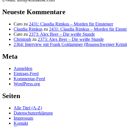
Neueste Kommentare
Caro
zu
2431: Claudia Rimkus – Morden für Einsteiger
Claudia Rimkus
zu
2431: Claudia Rimkus – Morden für Einste
Caro
zu
2373: Alex Beer – Die weiße Stunde
Christoph
zu
2373: Alex Beer – Die weiße Stunde
2364: Interview mit Frank Goldammer (Braunschweiger Krimife
Meta
Anmelden
Eintrags-Feed
Kommentar-Feed
WordPress.org
Seiten
Alle Titel (A-Z)
Datenschutzerklärung
Impressum
Kontakt