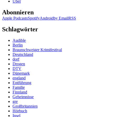
Über
Abonnieren
Apple Podcasts
Spotify
Android
by Email
RSS
Schlagwörter
Audible
Berlin
Braunschweiger Krimifestival
Deutschland
dorf
Drogen
DTV
Dänemark
england
Entführung
Familie
Finnland
Geheimnisse
gre
Großbritannien
Hörbuch
Insel