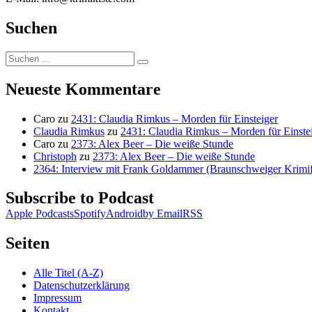
Suchen
Suchen
Suchen
nach:
Neueste Kommentare
Caro
zu
2431: Claudia Rimkus – Morden für Einsteiger
Claudia Rimkus
zu
2431: Claudia Rimkus – Morden für Einste
Caro
zu
2373: Alex Beer – Die weiße Stunde
Christoph
zu
2373: Alex Beer – Die weiße Stunde
2364: Interview mit Frank Goldammer (Braunschweiger Krimife
Subscribe to Podcast
Apple Podcasts
Spotify
Android
by Email
RSS
Seiten
Alle Titel (A-Z)
Datenschutzerklärung
Impressum
Kontakt