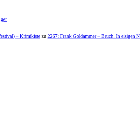
iger
stival) – Krimikiste
zu
2267: Frank Goldammer – Bruch. In eisigen N