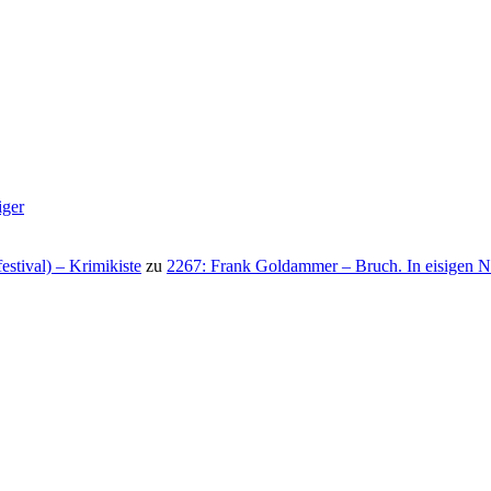
iger
stival) – Krimikiste
zu
2267: Frank Goldammer – Bruch. In eisigen N