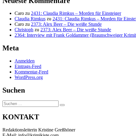
Neueste Kommentare
Caro
zu
2431: Claudia Rimkus – Morden für Einsteiger
Claudia Rimkus
zu
2431: Claudia Rimkus – Morden für Einste
Caro
zu
2373: Alex Beer – Die weiße Stunde
Christoph
zu
2373: Alex Beer – Die weiße Stunde
2364: Interview mit Frank Goldammer (Braunschweiger Krimife
Meta
Anmelden
Eintrags-Feed
Kommentar-Feed
WordPress.org
Suchen
Suchen
Suchen
nach:
KONTAKT
Redaktionsleiterin Kristine Greßhöner
E-Mail: info@krimikiste.com