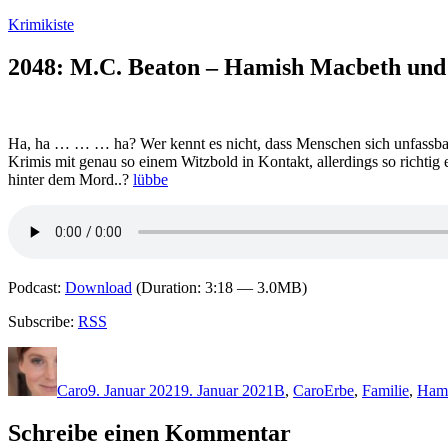
Zum
Krimikiste
Inhalt
springen
2048: M.C. Beaton – Hamish Macbeth und 
Ha, ha … … … ha? Wer kennt es nicht, dass Menschen sich unfassbar
Krimis mit genau so einem Witzbold in Kontakt, allerdings so richtig
hinter dem Mord..?
lübbe
Podcast:
Download
(Duration: 3:18 — 3.0MB)
Subscribe:
RSS
Autor
Veröffentlicht
Kategorien
Schlagwörter
am
Caro
9. Januar 2021
9. Januar 2021
B
,
Caro
Erbe
,
Familie
,
Hami
Schreibe einen Kommentar