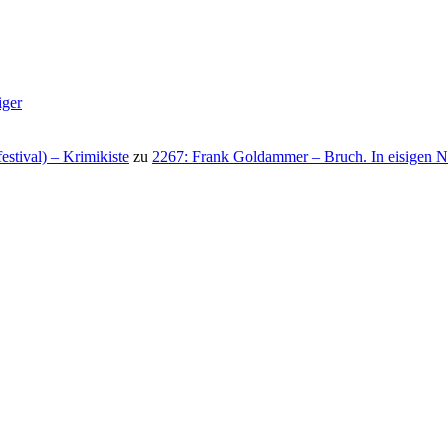
iger
stival) – Krimikiste
zu
2267: Frank Goldammer – Bruch. In eisigen N