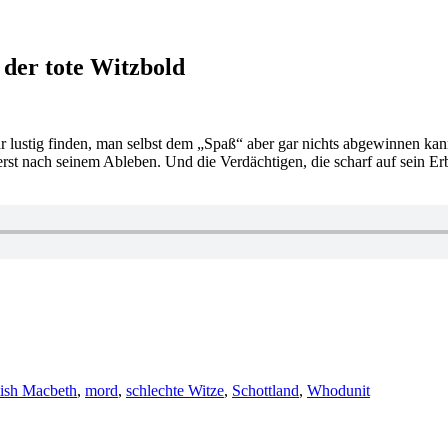
der tote Witzbold
 lustig finden, man selbst dem „Spaß“ aber gar nichts abgewinnen ka
 erst nach seinem Ableben. Und die Verdächtigen, die scharf auf sein E
sh Macbeth
,
mord
,
schlechte Witze
,
Schottland
,
Whodunit