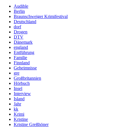
Audible
Berlin
Braunschweiger Krimifestival
Deutschland
dorf
Drogen
DTV
Dänemark
england
Entführung
Familie
Finnland
Geheimnisse
gre
Großbritannien
Hörbuch
Insel
Interview
Island
Jahr
kk
Krimi
Kristine
Kristine Greßhöner