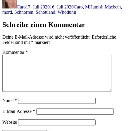
am
Caro
17. Juli 2020
16. Juli 2020
Caro
,
M
Hamish Macbeth
,
mord
,
Schnorren
,
Schottland
,
Whodunit
Schreibe einen Kommentar
Deine E-Mail-Adresse wird nicht veröffentlicht.
Erforderliche
Felder sind mit
*
markiert
Kommentar
*
Name
*
E-Mail-Adresse
*
Website