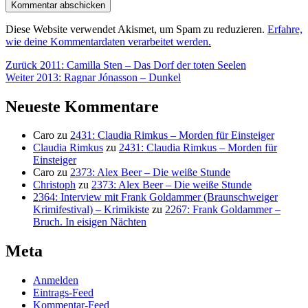
Diese Website verwendet Akismet, um Spam zu reduzieren.
Erfahre,
wie deine Kommentardaten verarbeitet werden.
Beitragsnavigation
Vorheriger
Zurück
2011: Camilla Sten – Das Dorf der toten Seelen
Nächster
Beitrag:
Weiter
2013: Ragnar Jónasson – Dunkel
Beitrag:
Neueste Kommentare
Caro
zu
2431: Claudia Rimkus – Morden für Einsteiger
Claudia Rimkus
zu
2431: Claudia Rimkus – Morden für
Einsteiger
Caro
zu
2373: Alex Beer – Die weiße Stunde
Christoph
zu
2373: Alex Beer – Die weiße Stunde
2364: Interview mit Frank Goldammer (Braunschweiger
Krimifestival) – Krimikiste
zu
2267: Frank Goldammer –
Bruch. In eisigen Nächten
Meta
Anmelden
Eintrags-Feed
Kommentar-Feed