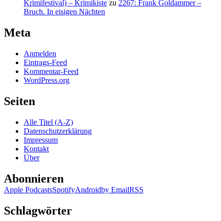
Krimifestival) – Krimikiste
zu
2267: Frank Goldammer –
Bruch. In eisigen Nächten
Meta
Anmelden
Eintrags-Feed
Kommentar-Feed
WordPress.org
Seiten
Alle Titel (A-Z)
Datenschutzerklärung
Impressum
Kontakt
Über
Abonnieren
Apple Podcasts
Spotify
Android
by Email
RSS
Schlagwörter