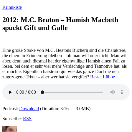
Zum
Krimikiste
Inhalt
springen
2012: M.C. Beaton – Hamish Macbeth
spuckt Gift und Galle
Eine große Stärke von M.C. Beatons Büchern sind die Charaktere,
die einem in Erinnerung bleiben – ob man will oder nicht. Man will
aber, denn auch diesmal hat der eigenwillige Hamish einen Fall zu
lösen, bei dem er sehr viel mehr Verdächtige und Tatmotive hat, als
er möchte. Eigentlich hasste so gut wie das ganze Dorf die neu
zugezogene Trixie – aber wer hat sie vergiftet?
Bastei Lübbe
Podcast:
Download
(Duration: 3:16 — 3.0MB)
Subscribe:
RSS
Autor
Veröffentlicht
Kategorien
Schlagwörter