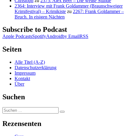
Christoph
zu
2373: Alex Beer – Die weiße Stunde
2364: Interview mit Frank Goldammer (Braunschweiger
Krimifestival) – Krimikiste
zu
2267: Frank Goldammer –
Bruch. In eisigen Nächten
Subscribe to Podcast
Apple Podcasts
Spotify
Android
by Email
RSS
Seiten
Alle Titel (A-Z)
Datenschutzerklärung
Impressum
Kontakt
Über
Suchen
Suchen
Suchen
nach:
Rezensenten