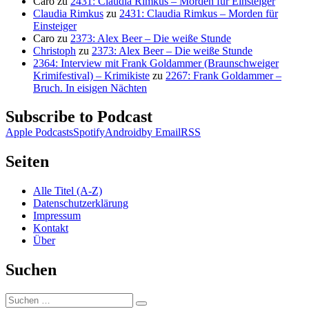
Caro
zu
2431: Claudia Rimkus – Morden für Einsteiger
Claudia Rimkus
zu
2431: Claudia Rimkus – Morden für
Einsteiger
Caro
zu
2373: Alex Beer – Die weiße Stunde
Christoph
zu
2373: Alex Beer – Die weiße Stunde
2364: Interview mit Frank Goldammer (Braunschweiger
Krimifestival) – Krimikiste
zu
2267: Frank Goldammer –
Bruch. In eisigen Nächten
Subscribe to Podcast
Apple Podcasts
Spotify
Android
by Email
RSS
Seiten
Alle Titel (A-Z)
Datenschutzerklärung
Impressum
Kontakt
Über
Suchen
Suchen
Suchen