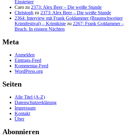
Einsteiger
Caro
zu
2373: Alex Beer – Die weiße Stunde
Christoph
zu
2373: Alex Beer – Die weiße Stunde
2364: Interview mit Frank Goldammer (Braunschweiger
Krimifestival) – Krimikiste
zu
2267: Frank Goldammer –
Bruch. In eisigen Nächten
Meta
Anmelden
Eintrags-Feed
Kommentar-Feed
WordPress.org
Seiten
Alle Titel (A-Z)
Datenschutzerklärung
Impressum
Kontakt
Über
Abonnieren