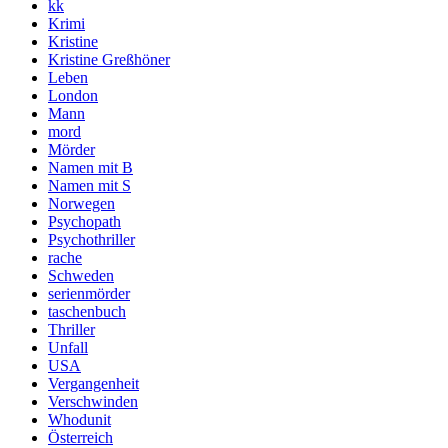
kk
Krimi
Kristine
Kristine Greßhöner
Leben
London
Mann
mord
Mörder
Namen mit B
Namen mit S
Norwegen
Psychopath
Psychothriller
rache
Schweden
serienmörder
taschenbuch
Thriller
Unfall
USA
Vergangenheit
Verschwinden
Whodunit
Österreich