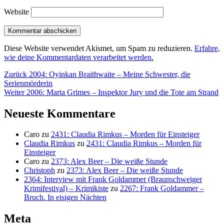
Website
Diese Website verwendet Akismet, um Spam zu reduzieren.
Erfahre,
wie deine Kommentardaten verarbeitet werden.
Beitragsnavigation
Vorheriger
Zurück
2004: Oyinkan Braithwaite – Meine Schwester, die
Beitrag:
Serienmörderin
Nächster
Weiter
2006: Marta Grimes – Inspektor Jury und die Tote am Strand
Beitrag:
Neueste Kommentare
Caro
zu
2431: Claudia Rimkus – Morden für Einsteiger
Claudia Rimkus
zu
2431: Claudia Rimkus – Morden für
Einsteiger
Caro
zu
2373: Alex Beer – Die weiße Stunde
Christoph
zu
2373: Alex Beer – Die weiße Stunde
2364: Interview mit Frank Goldammer (Braunschweiger
Krimifestival) – Krimikiste
zu
2267: Frank Goldammer –
Bruch. In eisigen Nächten
Meta