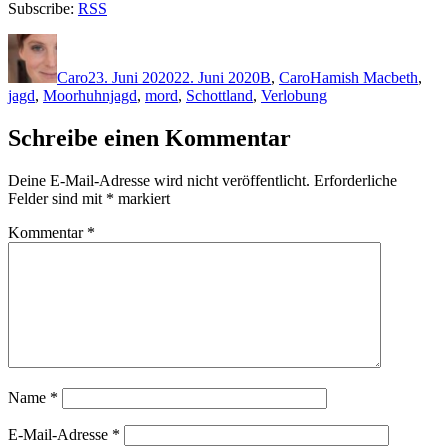
Subscribe:
RSS
Autor
Veröffentlicht
Kategorien
Schlagwörter
am
Caro
23. Juni 2020
22. Juni 2020
B
,
Caro
Hamish Macbeth
,
jagd
,
Moorhuhnjagd
,
mord
,
Schottland
,
Verlobung
Schreibe einen Kommentar
Deine E-Mail-Adresse wird nicht veröffentlicht.
Erforderliche
Felder sind mit
*
markiert
Kommentar
*
Name
*
E-Mail-Adresse
*