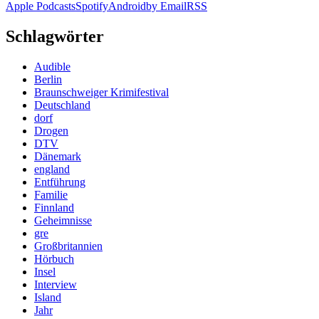
Apple Podcasts
Spotify
Android
by Email
RSS
Schlagwörter
Audible
Berlin
Braunschweiger Krimifestival
Deutschland
dorf
Drogen
DTV
Dänemark
england
Entführung
Familie
Finnland
Geheimnisse
gre
Großbritannien
Hörbuch
Insel
Interview
Island
Jahr