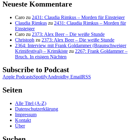
Neueste Kommentare
Caro
zu
2431: Claudia Rimkus – Morden für Einsteiger
Claudia Rimkus
zu
2431: Claudia Rimkus – Morden für
Einsteiger
Caro
zu
2373: Alex Beer – Die weiße Stunde
Christoph
zu
2373: Alex Beer – Die weiße Stunde
2364: Interview mit Frank Goldammer (Braunschweiger
Krimifestival) – Krimikiste
zu
2267: Frank Goldammer –
Bruch. In eisigen Nächten
Subscribe to Podcast
Apple Podcasts
Spotify
Android
by Email
RSS
Seiten
Alle Titel (A-Z)
Datenschutzerklärung
Impressum
Kontakt
Über
Suchen