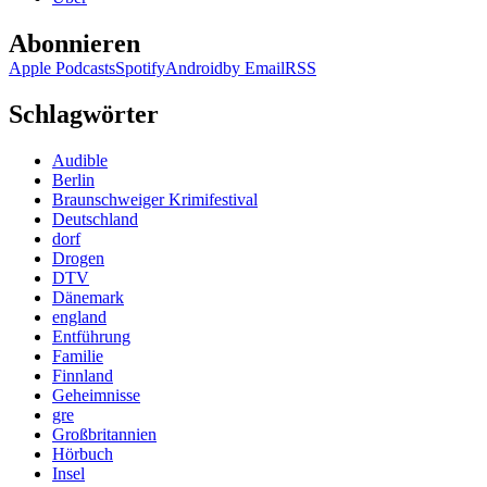
Abonnieren
Apple Podcasts
Spotify
Android
by Email
RSS
Schlagwörter
Audible
Berlin
Braunschweiger Krimifestival
Deutschland
dorf
Drogen
DTV
Dänemark
england
Entführung
Familie
Finnland
Geheimnisse
gre
Großbritannien
Hörbuch
Insel