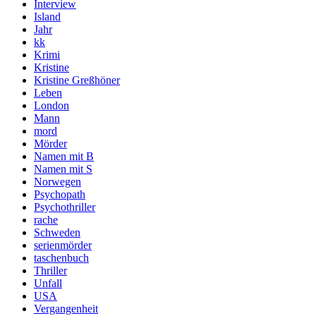
Interview
Island
Jahr
kk
Krimi
Kristine
Kristine Greßhöner
Leben
London
Mann
mord
Mörder
Namen mit B
Namen mit S
Norwegen
Psychopath
Psychothriller
rache
Schweden
serienmörder
taschenbuch
Thriller
Unfall
USA
Vergangenheit