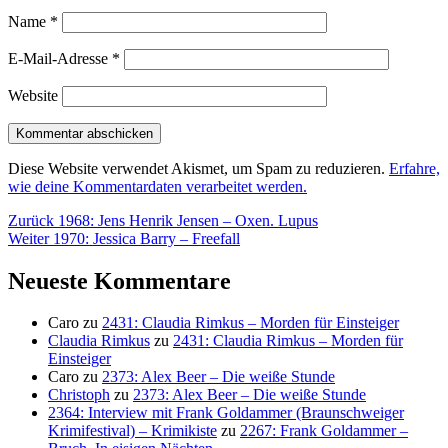
Name
*
E-Mail-Adresse
*
Website
Diese Website verwendet Akismet, um Spam zu reduzieren.
Erfahre,
wie deine Kommentardaten verarbeitet werden.
Beitragsnavigation
Vorheriger
Zurück
1968: Jens Henrik Jensen – Oxen. Lupus
Nächster
Beitrag:
Weiter
1970: Jessica Barry – Freefall
Beitrag:
Neueste Kommentare
Caro
zu
2431: Claudia Rimkus – Morden für Einsteiger
Claudia Rimkus
zu
2431: Claudia Rimkus – Morden für
Einsteiger
Caro
zu
2373: Alex Beer – Die weiße Stunde
Christoph
zu
2373: Alex Beer – Die weiße Stunde
2364: Interview mit Frank Goldammer (Braunschweiger
Krimifestival) – Krimikiste
zu
2267: Frank Goldammer –