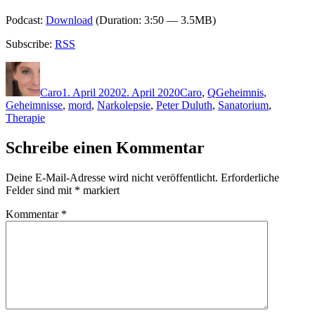
Podcast:
Download
(Duration: 3:50 — 3.5MB)
Subscribe:
RSS
Autor
Veröffentlicht
Kategorien
Schlagwörter
am
Caro
1. April 2020
2. April 2020
Caro
,
Q
Geheimnis
,
Geheimnisse
,
mord
,
Narkolepsie
,
Peter Duluth
,
Sanatorium
,
Therapie
Schreibe einen Kommentar
Deine E-Mail-Adresse wird nicht veröffentlicht.
Erforderliche
Felder sind mit
*
markiert
Kommentar
*