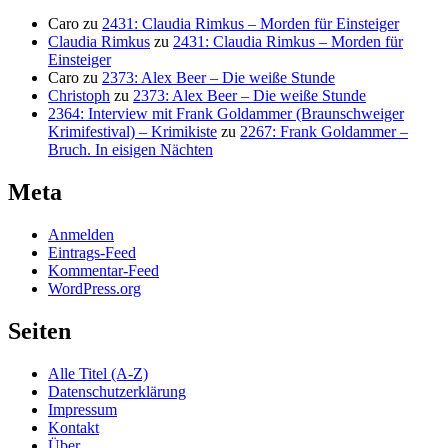
Caro
zu
2431: Claudia Rimkus – Morden für Einsteiger
Claudia Rimkus
zu
2431: Claudia Rimkus – Morden für
Einsteiger
Caro
zu
2373: Alex Beer – Die weiße Stunde
Christoph
zu
2373: Alex Beer – Die weiße Stunde
2364: Interview mit Frank Goldammer (Braunschweiger
Krimifestival) – Krimikiste
zu
2267: Frank Goldammer –
Bruch. In eisigen Nächten
Meta
Anmelden
Eintrags-Feed
Kommentar-Feed
WordPress.org
Seiten
Alle Titel (A-Z)
Datenschutzerklärung
Impressum
Kontakt
Über