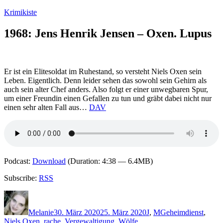
Zum
Krimikiste
Inhalt
springen
1968: Jens Henrik Jensen – Oxen. Lupus
Er ist ein Elitesoldat im Ruhestand, so versteht Niels Oxen sein
Leben. Eigentlich. Denn leider sehen das sowohl sein Gehirn als
auch sein alter Chef anders. Also folgt er einer unwegbaren Spur,
um einer Freundin einen Gefallen zu tun und gräbt dabei nicht nur
einen sehr alten Fall aus…
DAV
Podcast:
Download
(Duration: 4:38 — 6.4MB)
Subscribe:
RSS
Autor
Veröffentlicht
Kategorien
Schlagwörter
am
Melanie
30. März 2020
25. März 2020
J
,
M
Geheimdienst
,
Niels Oxen
,
rache
,
Vergewaltigung
,
Wölfe