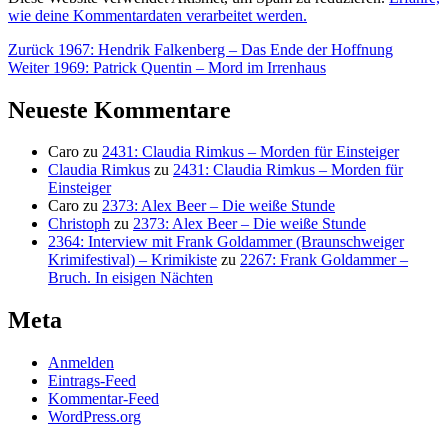
wie deine Kommentardaten verarbeitet werden.
Beitragsnavigation
Vorheriger
Zurück
1967: Hendrik Falkenberg – Das Ende der Hoffnung
Nächster
Beitrag:
Weiter
1969: Patrick Quentin – Mord im Irrenhaus
Beitrag:
Neueste Kommentare
Caro
zu
2431: Claudia Rimkus – Morden für Einsteiger
Claudia Rimkus
zu
2431: Claudia Rimkus – Morden für
Einsteiger
Caro
zu
2373: Alex Beer – Die weiße Stunde
Christoph
zu
2373: Alex Beer – Die weiße Stunde
2364: Interview mit Frank Goldammer (Braunschweiger
Krimifestival) – Krimikiste
zu
2267: Frank Goldammer –
Bruch. In eisigen Nächten
Meta
Anmelden
Eintrags-Feed
Kommentar-Feed
WordPress.org