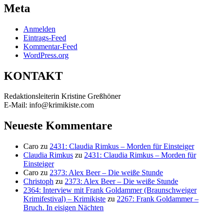
Meta
Anmelden
Eintrags-Feed
Kommentar-Feed
WordPress.org
KONTAKT
Redaktionsleiterin Kristine Greßhöner
E-Mail: info@krimikiste.com
Neueste Kommentare
Caro
zu
2431: Claudia Rimkus – Morden für Einsteiger
Claudia Rimkus
zu
2431: Claudia Rimkus – Morden für
Einsteiger
Caro
zu
2373: Alex Beer – Die weiße Stunde
Christoph
zu
2373: Alex Beer – Die weiße Stunde
2364: Interview mit Frank Goldammer (Braunschweiger
Krimifestival) – Krimikiste
zu
2267: Frank Goldammer –
Bruch. In eisigen Nächten