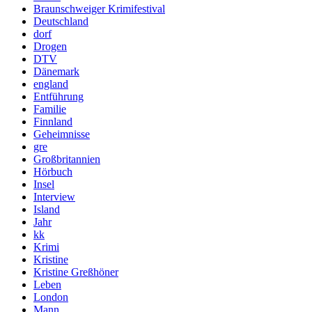
Braunschweiger Krimifestival
Deutschland
dorf
Drogen
DTV
Dänemark
england
Entführung
Familie
Finnland
Geheimnisse
gre
Großbritannien
Hörbuch
Insel
Interview
Island
Jahr
kk
Krimi
Kristine
Kristine Greßhöner
Leben
London
Mann