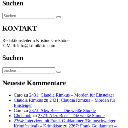
Suchen
Suchen
Suchen
nach:
KONTAKT
Redaktionsleiterin Kristine Greßhöner
E-Mail: info@krimikiste.com
Suchen
Suchen
Suchen
nach:
Neueste Kommentare
Caro
zu
2431: Claudia Rimkus – Morden für Einsteiger
Claudia Rimkus
zu
2431: Claudia Rimkus – Morden für
Einsteiger
Caro
zu
2373: Alex Beer – Die weiße Stunde
Christoph
zu
2373: Alex Beer – Die weiße Stunde
2364: Interview mit Frank Goldammer (Braunschweiger
Krimifestival) – Krimikiste
zu
2267: Frank Goldammer –