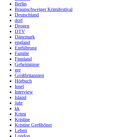
Berlin
Braunschweiger Krimifestival
Deutschland
dorf
Drogen
DTV
Dänemark
england
Entführung
Familie
Finnland
Geheimnisse
gre
Großbritannien
Hörbuch
Insel
Interview
Island
Jahr
kk
Krimi
Kristine
Kristine Greßhöner
Leben
London