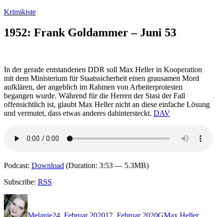
Zum
Krimikiste
Inhalt
springen
1952: Frank Goldammer – Juni 53
In der gerade entstandenen DDR soll Max Heller in Kooperation
mit dem Ministerium für Staatssicherheit einen grausamen Mord
aufklären, der angeblich im Rahmen von Arbeiterprotesten
begangen wurde. Während für die Herren der Stasi der Fall
offensichtlich ist, glaubt Max Heller nicht an diese einfache Lösung
und vermutet, dass etwas anderes dahintersteckt.
DAV
Podcast:
Download
(Duration: 3:53 — 5.3MB)
Subscribe:
RSS
Autor
Veröffentlicht
Kategorien
Schlagwörter
am
Melanie
24. Februar 2020
17. Februar 2020
G
Max Heller
,