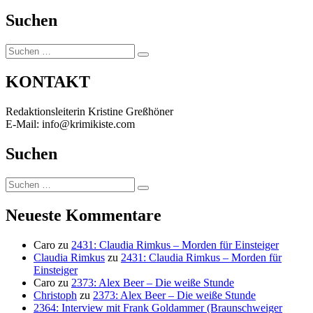
Suchen
Suchen
Suchen
nach:
KONTAKT
Redaktionsleiterin Kristine Greßhöner
E-Mail: info@krimikiste.com
Suchen
Suchen
Suchen
nach:
Neueste Kommentare
Caro
zu
2431: Claudia Rimkus – Morden für Einsteiger
Claudia Rimkus
zu
2431: Claudia Rimkus – Morden für
Einsteiger
Caro
zu
2373: Alex Beer – Die weiße Stunde
Christoph
zu
2373: Alex Beer – Die weiße Stunde
2364: Interview mit Frank Goldammer (Braunschweiger