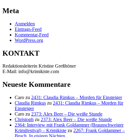
Meta
Anmelden
Eintrags-Feed
Kommentar-Feed
WordPress.org
KONTAKT
Redaktionsleiterin Kristine Greßhöner
E-Mail: info@krimikiste.com
Neueste Kommentare
Caro
zu
2431: Claudia Rimkus – Morden für Einsteiger
Claudia Rimkus
zu
2431: Claudia Rimkus – Morden für
Einsteiger
Caro
zu
2373: Alex Beer – Die weiße Stunde
Christoph
zu
2373: Alex Beer – Die weiße Stunde
2364: Interview mit Frank Goldammer (Braunschweiger
Krimifestival) – Krimikiste
zu
2267: Frank Goldammer –
Bruch. In eisigen Nächten