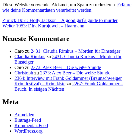
Diese Website verwendet Akismet, um Spam zu reduzieren.
Erfahre,
wie deine Kommentardaten verarbeitet werden.
Beitragsnavigation
Vorheriger
Zurück
1951: Holly Jackson – A good girl´s guide to murder
Nächster
Beitrag:
Weiter
1953: Dirk Kurbjuweit – Haarmann
Beitrag:
Neueste Kommentare
Caro
zu
2431: Claudia Rimkus – Morden für Einsteiger
Claudia Rimkus
zu
2431: Claudia Rimkus – Morden für
Einsteiger
Caro
zu
2373: Alex Beer – Die weiße Stunde
Christoph
zu
2373: Alex Beer – Die weiße Stunde
2364: Interview mit Frank Goldammer (Braunschweiger
Krimifestival) – Krimikiste
zu
2267: Frank Goldammer –
Bruch. In eisigen Nächten
Meta
Anmelden
Eintrags-Feed
Kommentar-Feed
WordPress.org