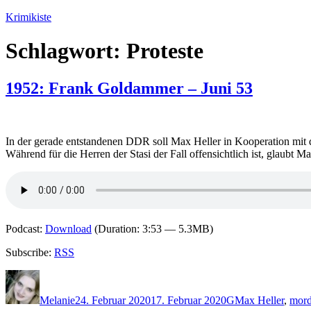
Zum
Krimikiste
Inhalt
springen
Schlagwort:
Proteste
1952: Frank Goldammer – Juni 53
In der gerade entstandenen DDR soll Max Heller in Kooperation mit 
Während für die Herren der Stasi der Fall offensichtlich ist, glaubt 
Podcast:
Download
(Duration: 3:53 — 5.3MB)
Subscribe:
RSS
Autor
Veröffentlicht
Kategorien
Schlagwörter
am
Melanie
24. Februar 2020
17. Februar 2020
G
Max Heller
,
mor