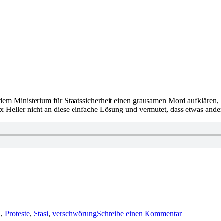
dem Ministerium für Staatssicherheit einen grausamen Mord aufklären
Max Heller nicht an diese einfache Lösung und vermutet, dass etwas ande
zu
1952:
d
,
Proteste
,
Stasi
,
verschwörung
Schreibe einen Kommentar
Frank