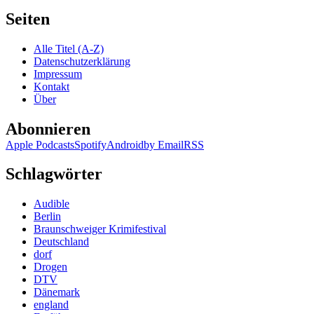
Seiten
Alle Titel (A-Z)
Datenschutzerklärung
Impressum
Kontakt
Über
Abonnieren
Apple Podcasts
Spotify
Android
by Email
RSS
Schlagwörter
Audible
Berlin
Braunschweiger Krimifestival
Deutschland
dorf
Drogen
DTV
Dänemark
england