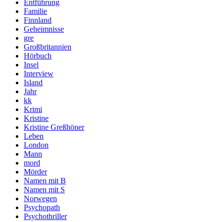
Entführung
Familie
Finnland
Geheimnisse
gre
Großbritannien
Hörbuch
Insel
Interview
Island
Jahr
kk
Krimi
Kristine
Kristine Greßhöner
Leben
London
Mann
mord
Mörder
Namen mit B
Namen mit S
Norwegen
Psychopath
Psychothriller