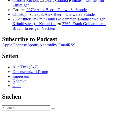
Claudia Rimkus
zu
2431: Claudia Rimkus – Morden für
Einsteiger
Caro
zu
2373: Alex Beer – Die weiße Stunde
Christoph
zu
2373: Alex Beer – Die weiße Stunde
2364: Interview mit Frank Goldammer (Braunschweiger
Krimifestival) – Krimikiste
zu
2267: Frank Goldammer –
Bruch. In eisigen Nächten
Subscribe to Podcast
Apple Podcasts
Spotify
Android
by Email
RSS
Seiten
Alle Titel (A-Z)
Datenschutzerklärung
Impressum
Kontakt
Über
Suchen
Suchen
Suchen
nach: