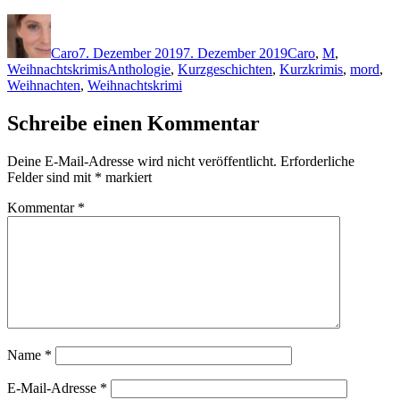
Autor
Veröffentlicht
Kategorien
am
Caro
7. Dezember 2019
7. Dezember 2019
Caro
,
M
,
Schlagwörter
Weihnachtskrimis
Anthologie
,
Kurzgeschichten
,
Kurzkrimis
,
mord
,
Weihnachten
,
Weihnachtskrimi
Schreibe einen Kommentar
Deine E-Mail-Adresse wird nicht veröffentlicht.
Erforderliche
Felder sind mit
*
markiert
Kommentar
*
Name
*
E-Mail-Adresse
*