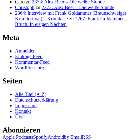
Caro
zu
2373: Alex Beer – Die weiße Stunde
Christoph
zu
2373: Alex Beer – Die weiße Stunde
2364: Interview mit Frank Goldammer (Braunschweiger
Krimifestival) – Krimikiste
zu
2267: Frank Goldammer –
Bruch. In eisigen Nächten
Meta
Anmelden
Eintrags-Feed
Kommentar-Feed
WordPress.org
Seiten
Alle Titel (A-Z)
Datenschutzerklärung
Impressum
Kontakt
Über
Abonnieren
Apple Podcasts
Spotify
Android
by Email
RSS