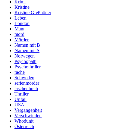
Krimi
Kristine
Kristine Greßhöner
Leben
London
Mann
mord
Mörder
Namen mit B
Namen mit S
Norwegen
Psychopath
Psychothriller
rache
Schweden
serienmörder
taschenbuch
Thriller
Unfall
USA
Vergangenheit
Verschwinden
Whodunit
Österreich