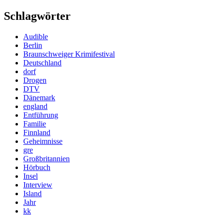
Schlagwörter
Audible
Berlin
Braunschweiger Krimifestival
Deutschland
dorf
Drogen
DTV
Dänemark
england
Entführung
Familie
Finnland
Geheimnisse
gre
Großbritannien
Hörbuch
Insel
Interview
Island
Jahr
kk