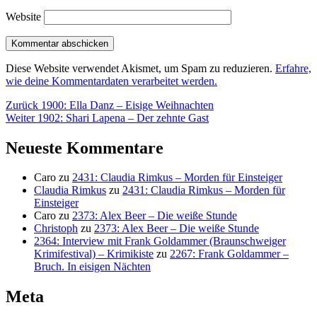
Website
Diese Website verwendet Akismet, um Spam zu reduzieren.
Erfahre,
wie deine Kommentardaten verarbeitet werden.
Beitragsnavigation
Vorheriger
Zurück
1900: Ella Danz – Eisige Weihnachten
Nächster
Beitrag:
Weiter
1902: Shari Lapena – Der zehnte Gast
Beitrag:
Neueste Kommentare
Caro
zu
2431: Claudia Rimkus – Morden für Einsteiger
Claudia Rimkus
zu
2431: Claudia Rimkus – Morden für
Einsteiger
Caro
zu
2373: Alex Beer – Die weiße Stunde
Christoph
zu
2373: Alex Beer – Die weiße Stunde
2364: Interview mit Frank Goldammer (Braunschweiger
Krimifestival) – Krimikiste
zu
2267: Frank Goldammer –
Bruch. In eisigen Nächten
Meta