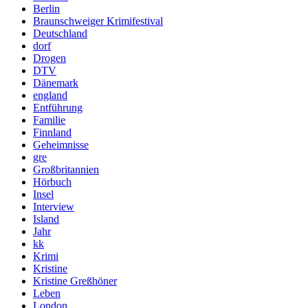
Berlin
Braunschweiger Krimifestival
Deutschland
dorf
Drogen
DTV
Dänemark
england
Entführung
Familie
Finnland
Geheimnisse
gre
Großbritannien
Hörbuch
Insel
Interview
Island
Jahr
kk
Krimi
Kristine
Kristine Greßhöner
Leben
London