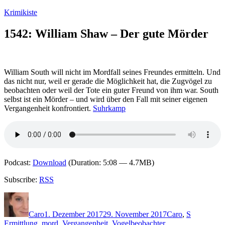
Zum
Krimikiste
Inhalt
springen
1542: William Shaw – Der gute Mörder
William South will nicht im Mordfall seines Freundes ermitteln. Und
das nicht nur, weil er gerade die Möglichkeit hat, die Zugvögel zu
beobachten oder weil der Tote ein guter Freund von ihm war. South
selbst ist ein Mörder – und wird über den Fall mit seiner eigenen
Vergangenheit konfrontiert.
Suhrkamp
Podcast:
Download
(Duration: 5:08 — 4.7MB)
Subscribe:
RSS
Autor
Veröffentlicht
Kategorien
Schlagwör
am
Caro
1. Dezember 2017
29. November 2017
Caro
,
S
Ermittlung
,
mord
,
Vergangenheit
,
Vogelbeobachter
,