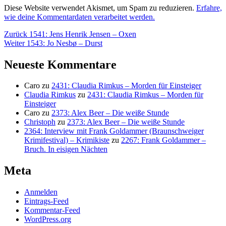
Diese Website verwendet Akismet, um Spam zu reduzieren.
Erfahre,
wie deine Kommentardaten verarbeitet werden.
Beitragsnavigation
Vorheriger
Zurück
1541: Jens Henrik Jensen – Oxen
Nächster
Beitrag:
Weiter
1543: Jo Nesbø – Durst
Beitrag:
Neueste Kommentare
Caro
zu
2431: Claudia Rimkus – Morden für Einsteiger
Claudia Rimkus
zu
2431: Claudia Rimkus – Morden für
Einsteiger
Caro
zu
2373: Alex Beer – Die weiße Stunde
Christoph
zu
2373: Alex Beer – Die weiße Stunde
2364: Interview mit Frank Goldammer (Braunschweiger
Krimifestival) – Krimikiste
zu
2267: Frank Goldammer –
Bruch. In eisigen Nächten
Meta
Anmelden
Eintrags-Feed
Kommentar-Feed
WordPress.org