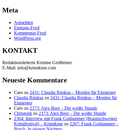
Meta
Anmelden
Eintrags-Feed
Kommentar-Feed
WordPress.org
KONTAKT
Redaktionsleiterin Kristine Greßhöner
E-Mail: info@krimikiste.com
Neueste Kommentare
Caro
zu
2431: Claudia Rimkus – Morden für Einsteiger
Claudia Rimkus
zu
2431: Claudia Rimkus – Morden für
Einsteiger
Caro
zu
2373: Alex Beer – Die weiße Stunde
Christoph
zu
2373: Alex Beer – Die weiße Stunde
2364: Interview mit Frank Goldammer (Braunschweiger
Krimifestival) – Krimikiste
zu
2267: Frank Goldammer –
Bruch. In eisigen Nächten