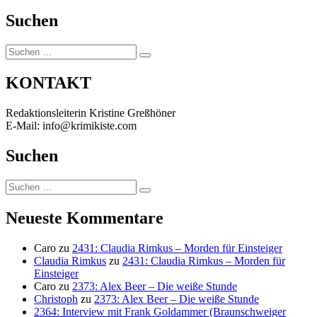
Suchen
Suchen
Suchen
nach:
KONTAKT
Redaktionsleiterin Kristine Greßhöner
E-Mail: info@krimikiste.com
Suchen
Suchen
Suchen
nach:
Neueste Kommentare
Caro
zu
2431: Claudia Rimkus – Morden für Einsteiger
Claudia Rimkus
zu
2431: Claudia Rimkus – Morden für
Einsteiger
Caro
zu
2373: Alex Beer – Die weiße Stunde
Christoph
zu
2373: Alex Beer – Die weiße Stunde
2364: Interview mit Frank Goldammer (Braunschweiger