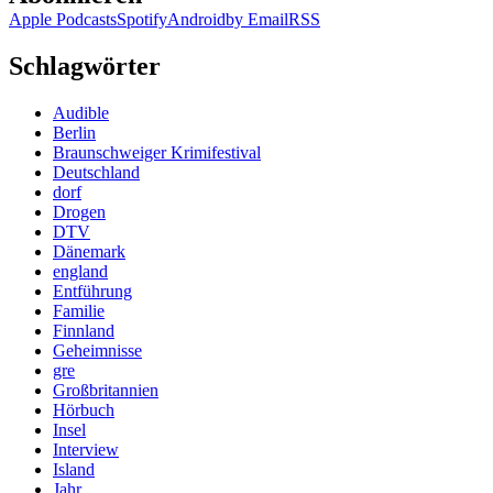
Apple Podcasts
Spotify
Android
by Email
RSS
Schlagwörter
Audible
Berlin
Braunschweiger Krimifestival
Deutschland
dorf
Drogen
DTV
Dänemark
england
Entführung
Familie
Finnland
Geheimnisse
gre
Großbritannien
Hörbuch
Insel
Interview
Island
Jahr