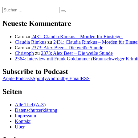
Suchen
Suchen
nach:
Neueste Kommentare
Caro
zu
2431: Claudia Rimkus – Morden für Einsteiger
Claudia Rimkus
zu
2431: Claudia Rimkus – Morden für Einste
Caro
zu
2373: Alex Beer – Die weiße Stunde
Christoph
zu
2373: Alex Beer – Die weiße Stunde
2364: Interview mit Frank Goldammer (Braunschweiger Krimife
Subscribe to Podcast
Apple Podcasts
Spotify
Android
by Email
RSS
Seiten
Alle Titel (A-Z)
Datenschutzerklärung
Impressum
Kontakt
Über