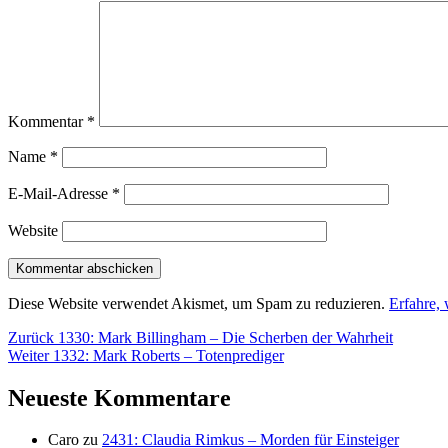
Kommentar
*
Name
*
E-Mail-Adresse
*
Website
Diese Website verwendet Akismet, um Spam zu reduzieren.
Erfahre,
Beitragsnavigation
Vorheriger
Zurück
1330: Mark Billingham – Die Scherben der Wahrheit
Nächster
Beitrag:
Weiter
1332: Mark Roberts – Totenprediger
Beitrag:
Neueste Kommentare
Caro
zu
2431: Claudia Rimkus – Morden für Einsteiger