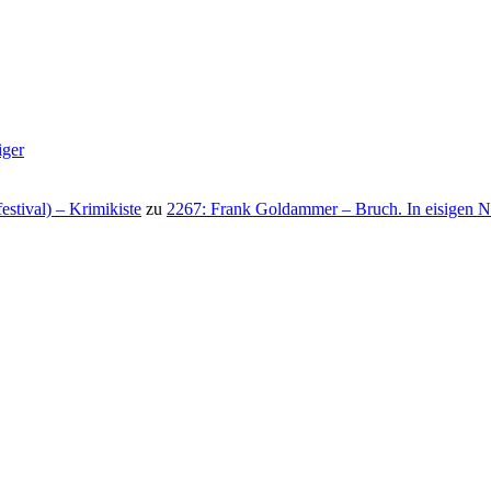
iger
stival) – Krimikiste
zu
2267: Frank Goldammer – Bruch. In eisigen N