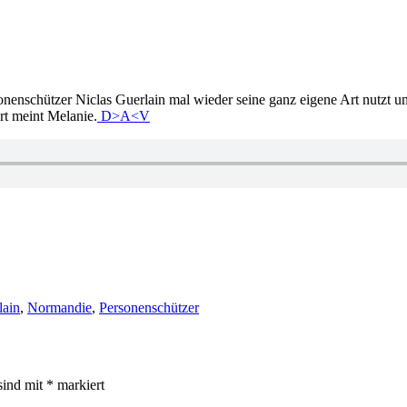
onenschützer Niclas Guerlain mal wieder seine ganz eigene Art nutzt
rt meint Melanie.
D>A<V
lain
,
Normandie
,
Personenschützer
sind mit
*
markiert