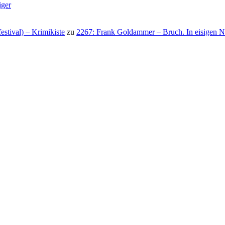
iger
stival) – Krimikiste
zu
2267: Frank Goldammer – Bruch. In eisigen N