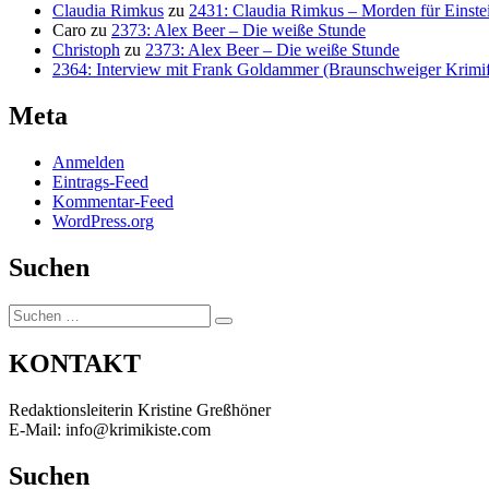
Claudia Rimkus
zu
2431: Claudia Rimkus – Morden für Einste
Caro
zu
2373: Alex Beer – Die weiße Stunde
Christoph
zu
2373: Alex Beer – Die weiße Stunde
2364: Interview mit Frank Goldammer (Braunschweiger Krimife
Meta
Anmelden
Eintrags-Feed
Kommentar-Feed
WordPress.org
Suchen
Suchen
Suchen
nach:
KONTAKT
Redaktionsleiterin Kristine Greßhöner
E-Mail: info@krimikiste.com
Suchen