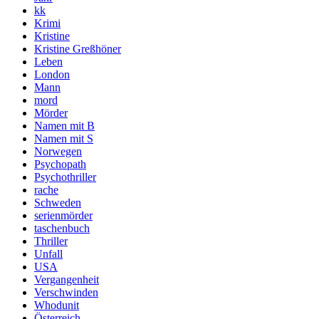
kk
Krimi
Kristine
Kristine Greßhöner
Leben
London
Mann
mord
Mörder
Namen mit B
Namen mit S
Norwegen
Psychopath
Psychothriller
rache
Schweden
serienmörder
taschenbuch
Thriller
Unfall
USA
Vergangenheit
Verschwinden
Whodunit
Österreich