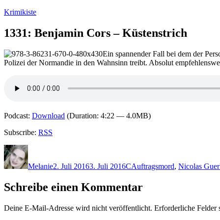
Zum
Krimikiste
Inhalt
springen
1331: Benjamin Cors – Küstenstrich
Ein spannender Fall bei dem der Pers
Polizei der Normandie in den Wahnsinn treibt. Absolut empfehlenswe
Podcast:
Download
(Duration: 4:22 — 4.0MB)
Subscribe:
RSS
Autor
Veröffentlicht
Kategorien
Schlagwörter
am
Melanie
2. Juli 2016
3. Juli 2016
C
Auftragsmord
,
Nicolas Guer
Schreibe einen Kommentar
Deine E-Mail-Adresse wird nicht veröffentlicht.
Erforderliche Felder 