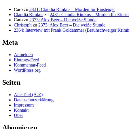
Caro
zu
2431: Claudia Rimkus – Morden für Einsteiger
Claudia Rimkus
zu
2431: Claudia Rimkus – Morden für Einste
Caro
zu
2373: Alex Beer – Die weiße Stunde
Christoph
zu
2373: Alex Beer – Die weiße Stunde
2364: Interview mit Frank Goldammer (Braunschweiger Krimife
Meta
Anmelden
Eintrags-Feed
Kommentar-Feed
WordPress.org
Seiten
Alle Titel (A-Z)
Datenschutzerklärung
Impressum
Kontakt
Über
Abonnieren