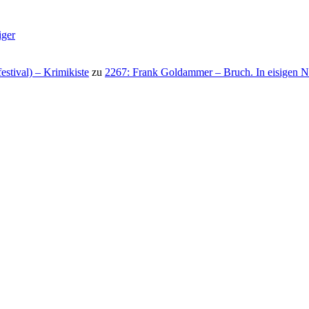
iger
stival) – Krimikiste
zu
2267: Frank Goldammer – Bruch. In eisigen N